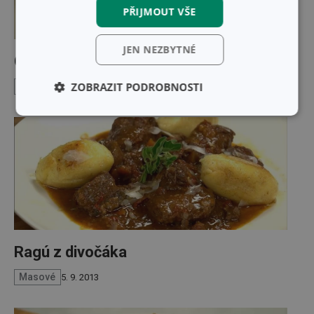
PŘIJMOUT VŠE
JEN NEZBYTNÉ
Citrónový koláč Elis
ZOBRAZIT PODROBNOSTI
Sladké dobroty
5. 9. 2013
Základní
Analytické a
(funkční) cookies
preferenční
cookies
Marketingové
Funkční soubory
cookies
Ragú z divočáka
Masové
5. 9. 2013
Základní (funkční) cookies