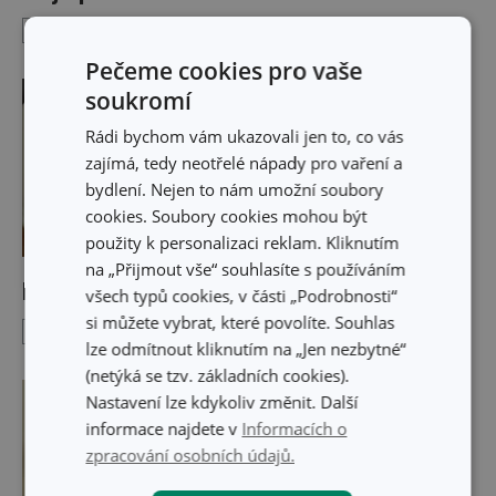
Recepty
Vaření a pečení
26. 9. 2013
Pečeme cookies pro vaše
soukromí
Rádi bychom vám ukazovali jen to, co vás
zajímá, tedy neotřelé nápady pro vaření a
bydlení. Nejen to nám umožní soubory
cookies. Soubory cookies mohou být
použity k personalizaci reklam. Kliknutím
na „Přijmout vše“ souhlasíte s používáním
Krupicové noky
všech typů cookies, v části „Podrobnosti“
si můžete vybrat, které povolíte. Souhlas
Sladké dobroty
5. 9. 2013
lze odmítnout kliknutím na „Jen nezbytné“
(netýká se tzv. základních cookies).
Nastavení lze kdykoliv změnit. Další
informace najdete v
Informacích o
zpracování osobních údajů.