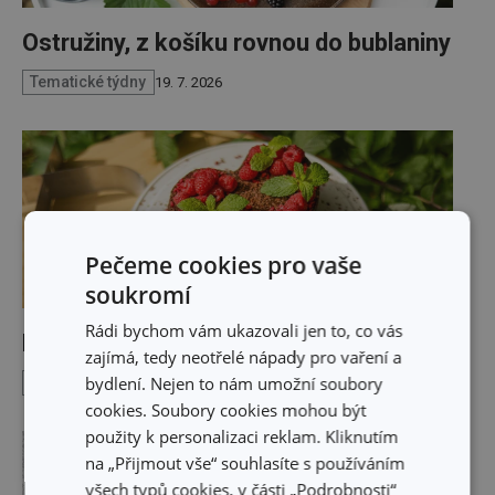
Ostružiny, z košíku rovnou do bublaniny
Tematické týdny
19. 7. 2026
Pečeme cookies pro vaše
soukromí
Rádi bychom vám ukazovali jen to, co vás
Když léto chutná po malinách
zajímá, tedy neotřelé nápady pro vaření a
bydlení. Nejen to nám umožní soubory
Tematické týdny
16. 7. 2026
cookies. Soubory cookies mohou být
použity k personalizaci reklam. Kliknutím
na „Přijmout vše“ souhlasíte s používáním
všech typů cookies, v části „Podrobnosti“