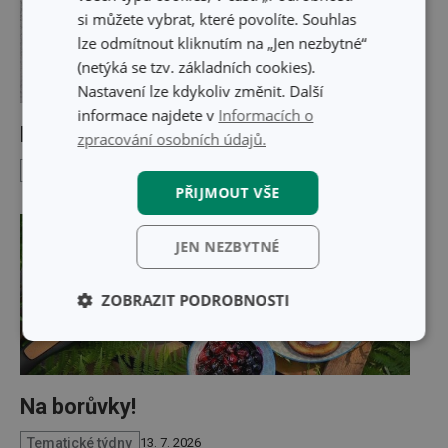
si můžete vybrat, které povolíte. Souhlas
lze odmítnout kliknutím na „Jen nezbytné“
(netýká se tzv. základních cookies).
Nastavení lze kdykoliv změnit. Další
informace najdete v
Informacích o
Nevíte, jak naložit s cuketou?
zpracování osobních údajů.
Tematické týdny
14. 7. 2026
PŘIJMOUT VŠE
JEN NEZBYTNÉ
ZOBRAZIT PODROBNOSTI
Základní
Analytické a
(funkční) cookies
preferenční
cookies
Na borůvky!
Tematické týdny
13. 7. 2026