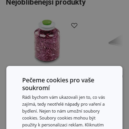
Nejoblíbenější produkty
-23 %
Novinka
Pečeme cookies pro vaše
Nerezová podložk
Souprava pro kvašení DELLA CASA
soukromí
potravin GrandC
5000 ml
Rádi bychom vám ukazovali jen to, co vás
zajímá, tedy neotřelé nápady pro vaření a
719 Kč
549 Kč
699 Kč
bydlení. Nejen to nám umožní soubory
cookies. Soubory cookies mohou být
Skladem v e-shopu
Skladem v e-shopu
Skladem v 127 prodejnách
Skladem v 117 prod
použity k personalizaci reklam. Kliknutím