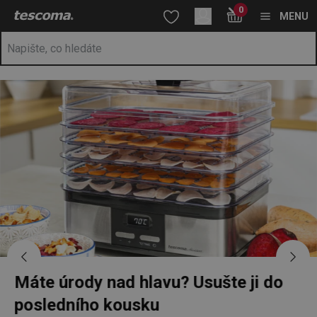
Nacházíte se na stránce Kuchyňské potřeby TESCOMA, značko
0
Přejít na hlavní obsah
Přejít na vyhledávání
Přejít na navigaci
MENU
Máte úrody nad hlavu? Usušte ji do
posledního kousku