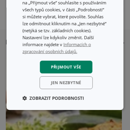
na „Přijmout vše“ souhlasíte s používáním
Do košíku
Do košíku
všech typů cookies, v části „Podrobnosti“
si můžete vybrat, které povolíte. Souhlas
lze odmítnout kliknutím na „Jen nezbytné“
(netýká se tzv. základních cookies).
Nastavení lze kdykoliv změnit. Další
Přečtěte si také…
Přejít na blog
informace najdete v
Informacích o
zpracování osobních údajů.
PŘIJMOUT VŠE
JEN NEZBYTNÉ
ZOBRAZIT PODROBNOSTI
Základní
Analytické a
(funkční) cookies
preferenční
cookies