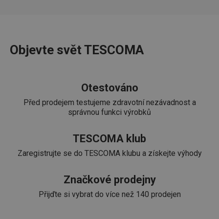
FPGSID
30 minut
Tento 
Google
cookie 
.tescoma.cz
používá
uchová
stavu
uživate
Objevte svět TESCOMA
relace 
požada
stránky
__cf_bm
30 minut
Tento 
Cloudflare Inc.
cookie 
.onesignal.com
Otestováno
používá
rozliše
Před prodejem testujeme zdravotní nezávadnost a
lidmi a
To je p
správnou funkci výrobků
přínosn
bylo m
podáva
TESCOMA klub
platné 
o použí
jejich
Zaregistrujte se do TESCOMA klubu a získejte výhody
webov
stránek
Značkové prodejny
cjConsent
.tescoma.cz
1 rok
Tento 
cookie 
používá
Přijďte si vybrat do více než 140 prodejen
ukládán
souhla
uživate