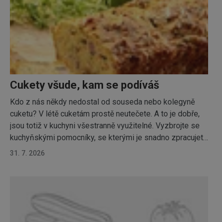
Marketingové
Funkční soubory
cookies
Cukety všude, kam se podíváš
Základní (funkční) cookies
Kdo z nás někdy nedostal od souseda nebo kolegyně
Analytické a preferenční cookies
cuketu? V létě cuketám prostě neutečete. A to je dobře,
jsou totiž v kuchyni všestranně využitelné. Vyzbrojte se
Marketingové cookies
Funkční soubory
kuchyňskými pomocníky, se kterými je snadno zpracujete
Nezbytně nutné soubory cookie umožňují základní
a vyzkoušejte naše recepty. Určitě si cukety oblíbíte a
funkce webových stránek, jako je přihlášení
31. 7. 2026
jejich sezónu si nenecháte ujít.
uživatele a správa účtu. Webové stránky nelze bez
nezbytně nutných souborů cookie správně používat.
Poskytovatel
/
Název
Vyprší
Popis
Doména
shopsys_abc
www.tescoma.cz
5 měsíců
4 týdny