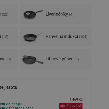
e
Lívanečníky
(
22
)
(
4
)
í
Pánve na indukci
(
12
)
(
104
)
nve
Litinové pánve
(
8
)
(
3
)
e jistotu
1 469 Kč
em v e-shopu
ušetříte
370 Kč
em v 127 prodejnách