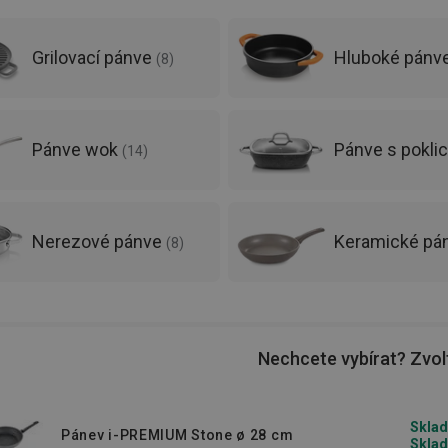
ko jsou pánve
litinové
,
nerezové
, s titanem
Grilovací pánve
Hluboké pánv
(
8
)
odná na všechny typy sporáků včetně
Pánve wok
Pánve s poklic
(
14
)
Nerezové pánve
Keramické pá
ní chcete připravovat. Před koupí tedy
(
8
)
te. Smažení řízků, příprava palačinek,
Nechcete vybírat? Zvolt
způsoby vaření vyžadují různé materiály
Sklad
Pánev i-PREMIUM Stone ø 28 cm
astnosti a proto je vhodný pro odlišné
Sklad