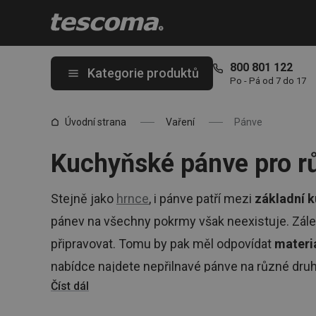
Nacházíte se na stránce Odolné pánve pro všechny typy sporák
800 801 122
Kategorie produktů
Po - Pá od 7 do 17
Úvodní strana
Vaření
Pánve
Kuchyňské pánve pro r
Stejně jako
hrnce
, i pánve patří mezi
základní 
pánev na všechny pokrmy však neexistuje. Zále
připravovat. Tomu by pak měl odpovídat
materiá
nabídce najdete nepřilnavé pánve na různé druhy
Číst dál
grilovací pánve
, hluboké
pánve wok
i
univerzáln