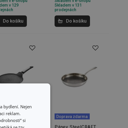
dem v e-shopu
Skladem v e-shopu
dem v 129
Skladem v 131
dejnách
prodejnách
Do košíku
Do košíku
a bydlení. Nejen
ci reklam.
5 %
Doprava zdarma
odrobnosti“ si
etýká se tzv.
ev na palačinky
Pánev SteelCRAFT