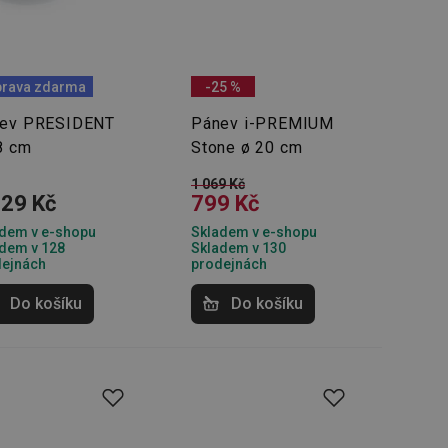
zi lidmi a roboty.
vat platné zprávy o
rava zdarma
-25 %
cript.com k
 cookie
ev PRESIDENT
Pánev i-PREMIUM
kie-Script.com
8 cm
Stone ø 20 cm
avu uživatelské
1 069 Kč
129 Kč
799 Kč
zi lidmi a roboty.
vat platné zprávy o
dem v e-shopu
Skladem v e-shopu
dem v 128
Skladem v 130
dejnách
prodejnách
uhlasu uživatele
Do košíku
Do košíku
ke zlepšení
iřadí konkrétnímu
prohlížení.