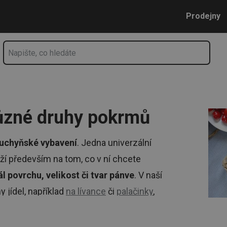
ů 🍳| Tescoma.cz
Přejít na hlavní obsah
Přejít na vyhledávání
Přejít na navigaci
Prodejny
ůzné druhy pokrmů
kuchyňské vybavení
. Jedna univerzální
ží především na tom, co v ní chcete
l povrchu, velikost či tvar pánve
. V naší
 jídel, například
na lívance
či
palačinky
,
í pánve
pro každodenní vaření.