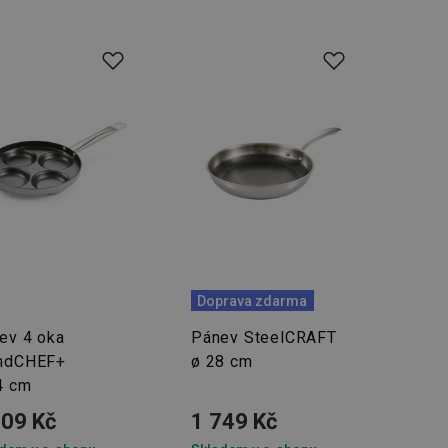
Doprava zdarma
ev 4 oka
Pánev SteelCRAFT
ndCHEF+
ø 28 cm
4 cm
009 Kč
1 749 Kč