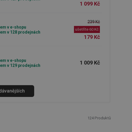
1 099 Kč
239 Kč
em v e-shopu
ušetříte
60 Kč
em v 128 prodejnách
179 Kč
em v e-shopu
1 009 Kč
em v 129 prodejnách
odávanějších
124
Produktů