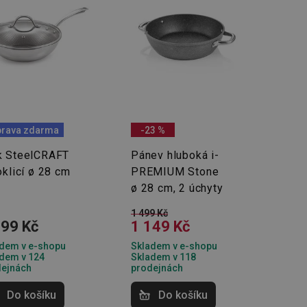
oho, jak uživatelé
e funkčnost
ovozu na několika
držovat výkon v
štěvníkovi. Používá
 optimalizovala
rava zdarma
-23 %
i zařízení, která
oužívání a zlepšila
 SteelCRAFT
Pánev hluboká i-
oklicí ø 28 cm
PREMIUM Stone
ø 28 cm, 2 úchyty
1 499 Kč
099 Kč
1 149 Kč
rencí výkonnosti a
ormací o chování
jejich prohlížení
jichž cílem je
dem v e-shopu
Skladem v e-shopu
analytických údajů
dem v 124
Skladem v 118
tránky.
dejnách
prodejnách
ormací o chování
ížeče webových
jichž cílem je
aného obsahu nebo
Do košíku
Do košíku
osobní údaje.