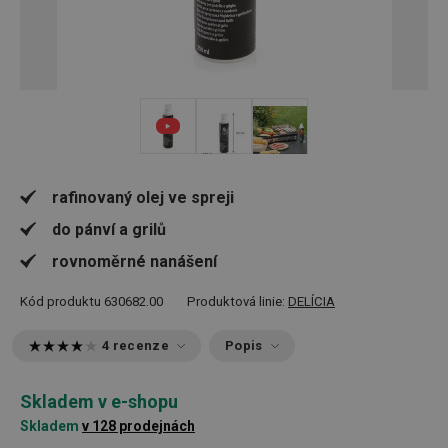
rafinovaný olej ve spreji
do pánví a grilů
rovnoměrné nanášení
Kód produktu
630682.00
Produktová linie:
DELÍCIA
4 recenze
Popis
Skladem v e-shopu
Skladem
v 128 prodejnách