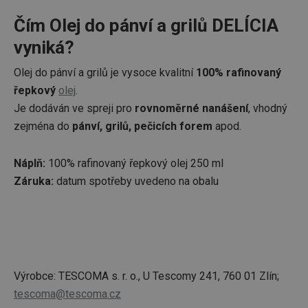
Čím Olej do pánví a grilů DELÍCIA
vyniká?
Olej do pánví a grilů je vysoce kvalitní
100% rafinovaný
řepkový
olej
.
Je dodáván ve spreji pro
rovnoměrné nanášení
, vhodný
zejména do
pánví, grilů, pečicích forem
apod.
Náplň:
100% rafinovaný řepkový olej 250 ml
Záruka:
datum spotřeby uvedeno na obalu
Výrobce: TESCOMA s. r. o., U Tescomy 241, 760 01 Zlín;
tescoma@tescoma.cz