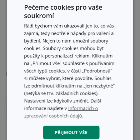
Pečeme cookies pro vaše
soukromí
Rádi bychom vám ukazovali jen to, co vás
zajímá, tedy neotřelé nápady pro vaření a
bydlení. Nejen to nám umožní soubory
cookies. Soubory cookies mohou být
použity k personalizaci reklam. Kliknutím
na „Přijmout vše“ souhlasíte s používáním
všech typů cookies, v části „Podrobnosti“
Rozměry
si můžete vybrat, které povolíte. Souhlas
lze odmítnout kliknutím na „Jen nezbytné“
OBJEM (L)
0.25
(netýká se tzv. základních cookies).
Nastavení lze kdykoliv změnit. Další
VÝŠKA PRODUKTU (CM)
23.4
informace najdete v
Informacích o
zpracování osobních údajů.
PRŮMĚR (CM)
5.3
PŘIJMOUT VŠE