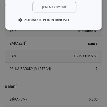
Ostatní parametry
JEN NEZBYTNÉ
PRODUKTOVÁ LINIE
DELÍCIA
ZOBRAZIT PODROBNOSTI
Základní
Analytické a
TYP
příslušenství
(funkční) cookies
preferenční
cookies
ZAŘAZENÍ
pánve
Marketingové
Funkční soubory
EAN
8592973127263
cookies
DÉLKA ZÁRUKY (V LETECH)
2
Balení
Základní (funkční) cookies
ŠÍŘKA (CM)
5.300
Analytické a preferenční cookies