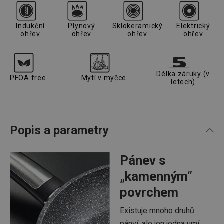
Indukční
Plynový
Sklokeramický
Elektrický
ohřev
ohřev
ohřev
ohřev
Délka záruky (v
PFOA free
Mytí v myčce
letech)
Popis a parametry
Pánev s
„kamenným“
povrchem
Existuje mnoho druhů
pánví, ale jen jedna umí