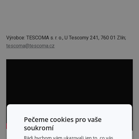
Výrobce: TESCOMA s. r. o., U Tescomy 241, 760 01 Zlín;
tescoma@tescoma.cz
Pečeme cookies pro vaše
soukromí
Rádi bychom vám ukazovali jen to, co vás