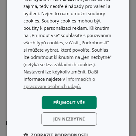
Skrýt text
zajímá, tedy neotřelé nápady pro vaření a
bydlení. Nejen to nám umožní soubory
cookies. Soubory cookies mohou být
použity k personalizaci reklam. Kliknutím
na „Přijmout vše“ souhlasíte s používáním
všech typů cookies, v části „Podrobnosti“
si můžete vybrat, které povolíte. Souhlas
lze odmítnout kliknutím na „Jen nezbytné“
(netýká se tzv. základních cookies).
Nastavení lze kdykoliv změnit. Další
informace najdete v
Informacích o
zpracování osobních údajů.
PŘIJMOUT VŠE
JEN NEZBYTNÉ
Rozměry
ZOBRAZIT PODROBNOSTI