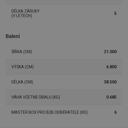
návštěv
nutné, 
banner
DÉLKA ZÁRUKY
5
Cookie
(V LETECH)
Script.
fungov
správně
FPGSID
30 minut
Tento 
Google
Balení
cookie 
.tescoma.cz
používá
uchová
stavu
ŠÍŘKA (CM)
21.000
uživate
relace 
požada
stránky
VÝŠKA (CM)
6.800
__cf_bm
30 minut
Tento 
Cloudflare Inc.
cookie 
.onesignal.com
DÉLKA (CM)
38.500
používá
rozliše
lidmi a
To je p
VÁHA VČETNĚ OBALU (KG)
0.685
přínosn
bylo m
podáva
platné 
MASTER BOX PRO B2B ODBĚRATELE (KS)
6
o použí
jejich
webov
stránek