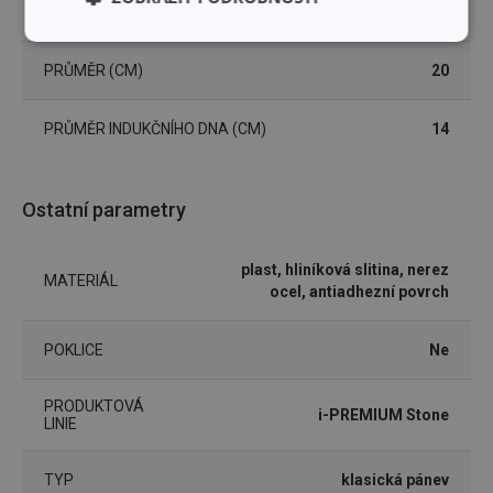
DÉLKA PRODUKTU (CM)
38
Základní
Analytické a
(funkční) cookies
preferenční
PRŮMĚR (CM)
20
cookies
PRŮMĚR INDUKČNÍHO DNA (CM)
14
Marketingové
Funkční soubory
cookies
Ostatní parametry
plast, hliníková slitina, nerez
MATERIÁL
ocel, antiadhezní povrch
Základní (funkční) cookies
POKLICE
Ne
Analytické a preferenční cookies
Marketingové cookies
Funkční soubory
PRODUKTOVÁ
i-PREMIUM Stone
LINIE
Nezbytně nutné soubory cookie umožňují základní
funkce webových stránek, jako je přihlášení
uživatele a správa účtu. Webové stránky nelze bez
TYP
klasická pánev
nezbytně nutných souborů cookie správně používat.