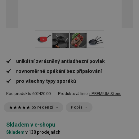
+ 3
unikátní zvrásněný antiadhezní povlak
rovnoměrné opékání bez připalování
pro všechny typy sporáků
Kód produktu
602420.00
Produktová linie:
i-PREMIUM Stone
55 recenzí
Popis
Skladem v e-shopu
Skladem
v 130 prodejnách