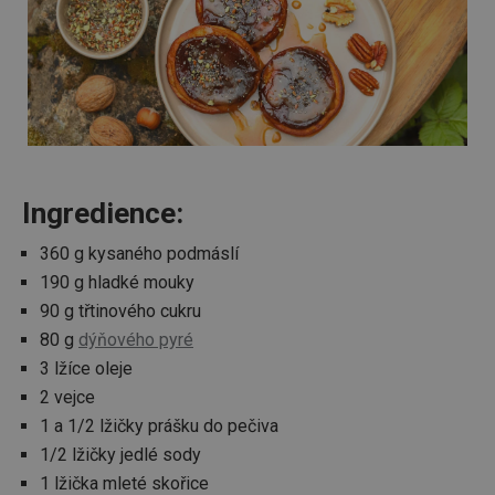
Ingredience:
360 g kysaného podmáslí
190 g hladké mouky
90 g třtinového cukru
80 g
dýňového pyré
3 lžíce oleje
2 vejce
1 a 1/2 lžičky prášku do pečiva
1/2 lžičky jedlé sody
1 lžička mleté skořice