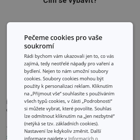
Čím se vybavit?
Pečeme cookies pro vaše
soukromí
Rádi bychom vám ukazovali jen to, co vás
zajímá, tedy neotřelé nápady pro vaření a
bydlení. Nejen to nám umožní soubory
cookies. Soubory cookies mohou být
použity k personalizaci reklam. Kliknutím
na „Přijmout vše“ souhlasíte s používáním
všech typů cookies, v části „Podrobnosti“
Pánev 4 oka GrandCHEF+
Digitální kuchyňská váha
si můžete vybrat, které povolíte. Souhlas
ø 24 cm
s mísou GrandCHEF
lze odmítnout kliknutím na „Jen nezbytné“
5,0 kg
(netýká se tzv. základních cookies).
1 009 Kč
1 039 Kč
Nastavení lze kdykoliv změnit. Další
Skladem v e-shopu
Skladem v e-shopu
informace najdete v
Informacích o