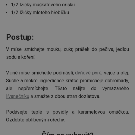
1/2 lžičky muškátového oříšku
1/2 lžičky mletého hřebíčku
Postup:
V míse smíchejte mouku, cukr, prášek do pečiva, jedlou
sodu a koření.
V jiné míse smíchejte podmáslí,
dýňové pyré
, vejce a olej.
Suché a mokré ingredience krátce promícheje dohromady,
ale nepřemíchejte. Těsto nalijte do vymazaného
lívanečníku
a smažte z obou stran dozlatova.
Podávejte teplé s povidly a karamelovou omáčkou.
Ozdobte oblíbenými ořechy.