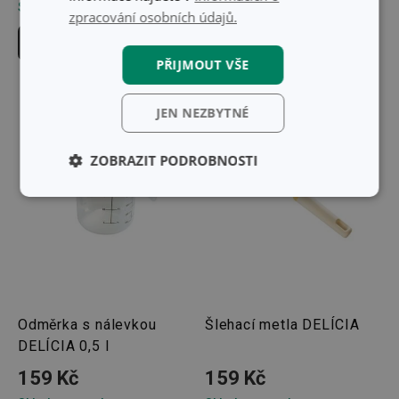
Skladem v 129 prodejnách
Skladem v 130 prodejnách
zpracování osobních údajů.
Do košíku
Do košíku
PŘIJMOUT VŠE
JEN NEZBYTNÉ
ZOBRAZIT PODROBNOSTI
Základní
Analytické a
(funkční) cookies
preferenční
cookies
Marketingové
Funkční soubory
cookies
Odměrka s nálevkou
Šlehací metla DELÍCIA
DELÍCIA 0,5 l
159 Kč
159 Kč