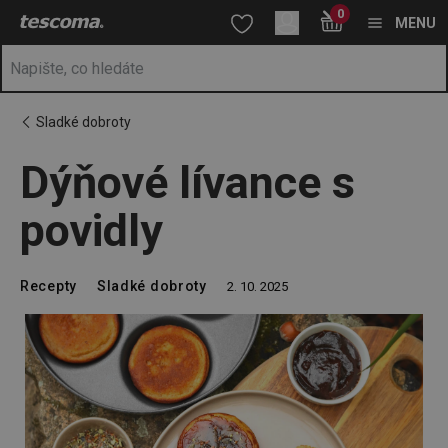
Nacházíte se na stránce Dýňové lívance s povidly
0
Přejít na hlavní obsah
Přejít na vyhledávání
Přejít na navigaci
MENU
Sladké dobroty
Dýňové lívance s
povidly
Recepty
Sladké dobroty
2. 10. 2025