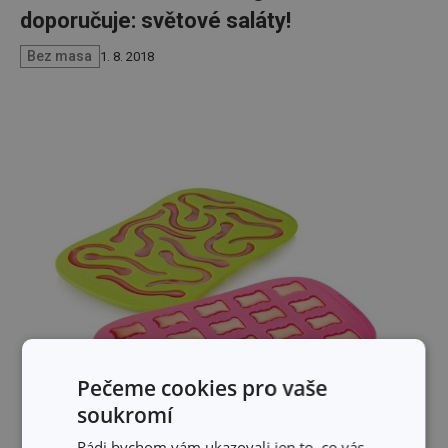
doporučuje: světové saláty!
Bez masa
1. 8. 2018
Pečeme cookies pro vaše
soukromí
Rádi bychom vám ukazovali jen to, co vás