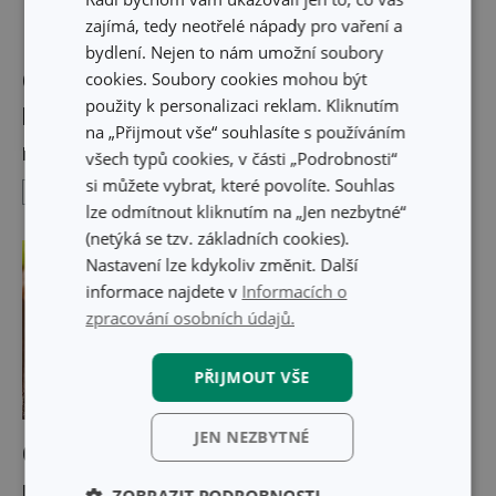
zajímá, tedy neotřelé nápady pro vaření a
bydlení. Nejen to nám umožní soubory
Chutnají jak malým tak dospělým.
cookies. Soubory cookies mohou být
použity k personalizaci reklam. Kliknutím
Pusťte se do domácí výroby gumových
na „Přijmout vše“ souhlasíte s používáním
medvídků.
všech typů cookies, v části „Podrobnosti“
si můžete vybrat, které povolíte. Souhlas
Sladké dobroty
17. 6. 2018
lze odmítnout kliknutím na „Jen nezbytné“
(netýká se tzv. základních cookies).
Nastavení lze kdykoliv změnit. Další
informace najdete v
Informacích o
zpracování osobních údajů.
PŘIJMOUT VŠE
JEN NEZBYTNÉ
Grilujete stále totéž? Vyzkoušejte
pestré chutě exotické Havaje