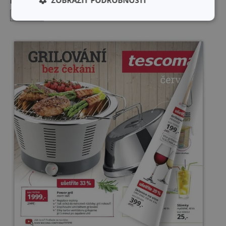
ZOBRAZIT PODROBNOSTI
Masové
12. 6. 2018
Základní
Analytické a
(funkční) cookies
preferenční
cookies
Marketingové
Funkční soubory
cookies
Základní (funkční) cookies
Analytické a preferenční cookies
Marketingové cookies
Funkční soubory
Nezbytně nutné soubory cookie umožňují základní
funkce webových stránek, jako je přihlášení
uživatele a správa účtu. Webové stránky nelze bez