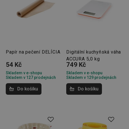
několik
servere
bylo za
že web
udržov
výkon 
vysoké
provoz
INGRESSCOOKIE
Zavřením
Zaregist
NGINX Inc.
prohlížeče
který
bh.contextweb.com
servero
klastr s
Papír na pečení DELÍCIA
Digitální kuchyňská váha
návštěv
Používá
ACCURA 5,0 kg
kontext
54 Kč
749 Kč
vyrovn
zatížení
Skladem v e-shopu
Skladem v e-shopu
optimal
uživate
Skladem v 127 prodejnách
Skladem v 129 prodejnách
zkušeno
Do košíku
Do košíku
clientToken
.api.foxentry.com
11 měsíců
4 týdny
udid
.tescoma.cz
4 týdny 2
Tento c
dny
se použ
jedineč
identifi
zařízení
mají př
webov