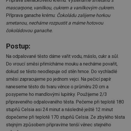
Příprava šlehačkového krému: V
yšleháme smetanu s
mascarpone, vanilkou, cukrem a vanilkovým cukrem.
Příprava ganache krému:
Čokoládu zalijeme horkou
smetanou, necháme rozpustit a máme hotovou
čokoládovou ganache.
Postup:
Na odpalované těsto dáme vařit vodu, máslo, cukr a sůl.
Do vroucí směsi přimícháme mouku a necháme povařit,
dokud se těsto neodlepuje od stěn hrnce. Do vychladlé
směsi zapracujeme po jednom vejci. Na pečicí papír
naneseme těsto do tvaru věnce o průměru 20 cm a
posypeme ho mandlovými lupínky. Použijeme 2/3
připraveného odpalovaného těsta. Pečeme při teplotě 180
stupňů Celsia asi 24 minut a následně ještě 12 minut
dopečeme při teplotě 170 stupňů Celsia. Ze zbylého těsta
stejným způsobem připravíme tenší věnec stejného