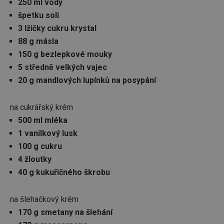
250 ml vody
špetku soli
3 lžičky cukru krystal
88 g másla
150 g bezlepkové mouky
5 středně velkých vajec
20 g mandlových lupínků na posypání
na cukrářský krém
500 ml mléka
1 vanilkový lusk
100 g cukru
4 žloutky
40 g kukuřičného škrobu
na šlehačkový krém
170 g smetany na šlehání