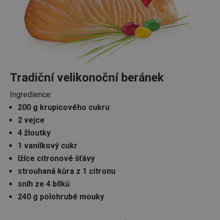
__cf_bm
30 minut
Tento 
Cloudflare Inc.
cookie 
.onesignal.com
používá
rozliše
lidmi a
To je p
přínosn
bylo m
podáva
platné 
o použí
Tradiční velikonoční beránek
jejich
webov
Ingredience:
stránek
200 g krupicového cukru
cjConsent
.tescoma.cz
1 rok
Tento 
cookie 
2 vejce
používá
ukládán
4 žloutky
souhla
uživate
1 vanilkový cukr
cookies
webov
lžíce citronové šťávy
stránká
strouhaná kůra z 1 citronu
__rtbh.lid
www.tescoma.cz
11 měsíců
Tento 
sníh ze 4 bílků
4 týdny
cookie 
používá
240 g polohrubé mouky
routing
zlepšen
navigač
zkušeno