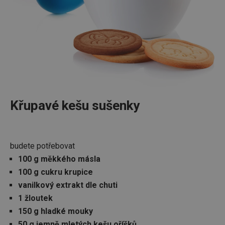
Křupavé kešu sušenky
budete potřebovat
100 g měkkého másla
100 g cukru krupice
vanilkový extrakt dle chuti
1 žloutek
150 g hladké mouky
50 g jemně mletých kešu oříšků