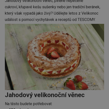
Jahodový velikonoční věnec, plněné nepečené
cukroví, křupavé kešu sušenky nebo jen tradiční beránek,
který však vypadá jako živý? Udělejte letos z Velikonoc
událost s pomocí vychytávek a receptů od TESCOMY.
Jahodový velikonoční věnec
Na těsto budete potřebovat: