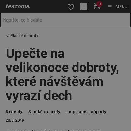
Nacházíte se na stránce Upečte na velikonoce dobroty, které ná
0
Přejít na hlavní obsah
Přejít na vyhledávání
Přejít na navigaci
MENU
Sladké dobroty
Upečte na
velikonoce dobroty,
které návštěvám
vyrazí dech
Recepty
Sladké dobroty
Inspirace a nápady
28. 3. 2019