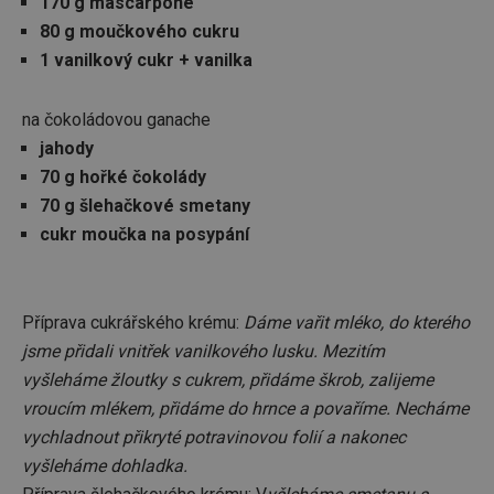
170 g mascarpone
80 g moučkového cukru
1 vanilkový cukr + vanilka
na čokoládovou ganache
jahody
70 g hořké čokolády
70 g šlehačkové smetany
cukr moučka na posypání
Příprava cukrářského krému:
Dáme vařit mléko, do kterého
jsme přidali vnitřek vanilkového lusku. Mezitím
vyšleháme žloutky s cukrem, přidáme škrob, zalijeme
vroucím mlékem, přidáme do hrnce a povaříme. Necháme
vychladnout přikryté potravinovou folií a nakonec
vyšleháme dohladka.