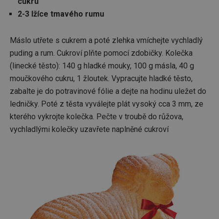
cukru
o použí
jejich
2-3 lžíce tmavého rumu
webov
stránek
CookieScriptConsent
1 měsíc
Tento 
CookieScript
Máslo utřete s cukrem a poté zlehka vmíchejte vychladlý
cookie 
www.tescoma.cz
služba 
puding a rum. Cukroví plňte pomocí zdobičky. Kolečka
zásadách ochrany soukromí společnosti Google
Script.
(linecké těsto): 140 g hladké mouky, 100 g másla, 40 g
zapama
předvo
moučkového cukru, 1 žloutek. Vypracujte hladké těsto,
souhlas
soubor
zabalte je do potravinové fólie a dejte na hodinu uležet do
cookie
návštěv
ledničky. Poté z těsta vyválejte plát vysoký cca 3 mm, ze
nutné, 
banner
kterého vykrojte kolečka. Pečte v troubě do růžova,
Cookie
Script.
vychladlými kolečky uzavřete naplněné cukroví
fungov
správně
FPGSID
30 minut
Tento 
Google
cookie 
.tescoma.cz
používá
uchová
stavu
uživate
relace 
požada
stránky