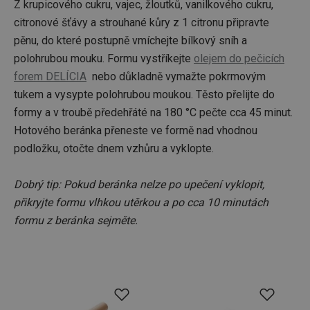
Z krupicového cukru, vajec, žloutků, vanilkového cukru,
uživatel
že je př
citronové šťávy a strouhané kůry z 1 citronu připravte
konkré
serveru
pěnu, do které postupně vmíchejte bílkový sníh a
zajistí
konzist
polohrubou mouku. Formu vystříkejte
olejem do pečicích
a efekti
forem DELÍCIA
nebo důkladně vymažte pokrmovým
prohlíž
tukem a vysypte polohrubou moukou. Těsto přelijte do
OAU
.opera.com
11 měsíců
4 týdny
formy a v troubě předehřáté na 180 °C pečte cca 45 minut.
__Secure-YNID
.youtube.com
5 měsíců
Hotového beránka přeneste ve formě nad vhodnou
4 týdny
podložku, otočte dnem vzhůru a vyklopte.
HAPLB8G
.go.sonobi.com
Zavřením
Tento 
prohlížeče
cookie 
používá
Dobrý tip: Pokud beránka nelze po upečení vyklopit,
sledová
toho, j
přikryjte formu vlhkou utěrkou a po cca 10 minutách
uživate
interagu
formu z beránka sejměte.
webov
stránka
zajišťuj
funkčn
vyvažo
zátěže 
efektiv
distribu
provoz