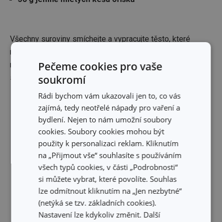
Všechny suroviny smíchejte a vypracujte těsto, které
nechte chvíli odpočinout. Poté jej vyválejte a vykrajujte i
Pečeme cookies pro vaše
razítkujte libovolné tvary. Pečte přibližně 10 minut na 180
soukromí
stupňů Celsia.
Rádi bychom vám ukazovali jen to, co vás
zajímá, tedy neotřelé nápady pro vaření a
bydlení. Nejen to nám umožní soubory
cookies. Soubory cookies mohou být
použity k personalizaci reklam. Kliknutím
na „Přijmout vše“ souhlasíte s používáním
všech typů cookies, v části „Podrobnosti“
si můžete vybrat, které povolíte. Souhlas
lze odmítnout kliknutím na „Jen nezbytné“
(netýká se tzv. základních cookies).
Nastavení lze kdykoliv změnit. Další