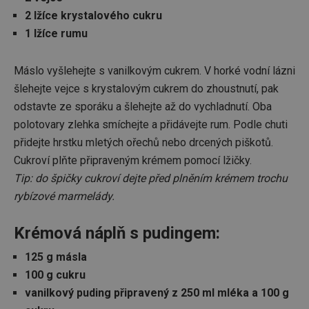
2 lžíce krystalového cukru
1 lžíce rumu
Základní (funkční) cookies
Analytické a preferenční cookies
Máslo vyšlehejte s vanilkovým cukrem. V horké vodní lázni
Marketingové cookies
Funkční soubory
šlehejte vejce s krystalovým cukrem do zhoustnutí, pak
Nezbytně nutné soubory cookie umožňují základní
odstavte ze sporáku a šlehejte až do vychladnutí. Oba
funkce webových stránek, jako je přihlášení
polotovary zlehka smíchejte a přidávejte rum. Podle chuti
uživatele a správa účtu. Webové stránky nelze bez
nezbytně nutných souborů cookie správně používat.
přidejte hrstku mletých ořechů nebo drcených piškotů.
Poskytovatel
/
Cukroví plňte připraveným krémem pomocí lžičky.
Název
Vyprší
Popis
Doména
Tip: do špičky cukroví dejte před plněním krémem trochu
shopsys_abc
www.tescoma.cz
5 měsíců
rybízové marmelády.
4 týdny
__cf_bm
29 minut
Tento 
Cloudflare Inc.
59 sekund
cookie 
.heureka.cz
Krémová náplň s pudingem:
používá
rozliše
lidmi a
125 g másla
To je p
100 g cukru
přínosn
bylo m
vanilkový puding připravený z 250 ml mléka a 100 g
podáva
platné 