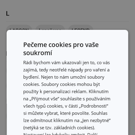
L
LAGOON
Lapač vos
LEGEND
Pečeme cookies pro vaše
soukromí
M
Rádi bychom vám ukazovali jen to, co vás
zajímá, tedy neotřelé nápady pro vaření a
MAGNUM
MANICO ROSSO
MASSIVE
bydlení. Nejen to nám umožní soubory
cookies. Soubory cookies mohou být
MINERAL
MOMENTS
MONTE CARLO
použity k personalizaci reklam. Kliknutím
na „Přijmout vše“ souhlasíte s používáním
MONTI
MOVE
myBEER
myCOFFEE
všech typů cookies, v části „Podrobnosti“
si můžete vybrat, které povolíte. Souhlas
myDRINK
lze odmítnout kliknutím na „Jen nezbytné“
(netýká se tzv. základních cookies).
Nastavení lze kdykoliv změnit. Další