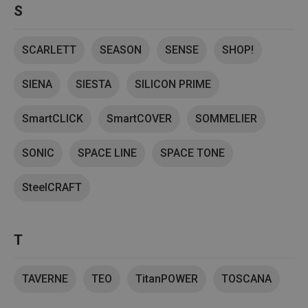
platné 
S
o použí
jejich
webov
stránek
SCARLETT
SEASON
SENSE
SHOP!
CookieScriptConsent
1 měsíc
Tento 
CookieScript
cookie 
www.tescoma.cz
služba 
SIENA
SIESTA
SILICON PRIME
zásadách ochrany soukromí společnosti Google
Script.
zapama
předvo
SmartCLICK
SmartCOVER
SOMMELIER
souhlas
soubor
cookie
návštěv
SONIC
SPACE LINE
SPACE TONE
nutné, 
banner
Cookie
SteelCRAFT
Script.
fungov
správně
FPGSID
30 minut
Tento 
Google
T
cookie 
.tescoma.cz
používá
uchová
stavu
uživate
TAVERNE
TEO
TitanPOWER
TOSCANA
relace 
požada
stránky