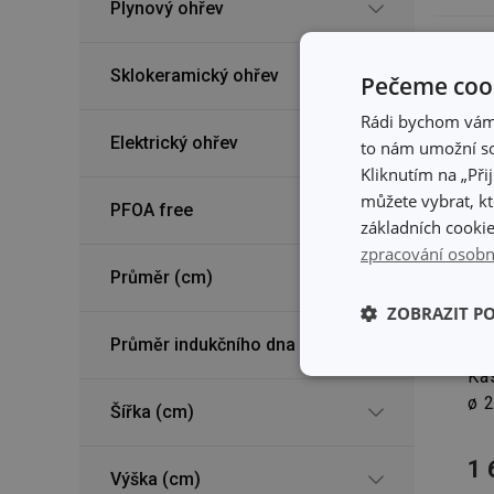
Plynový ohřev
Sklokeramický ohřev
Pečeme cook
Rádi bychom vám u
Elektrický ohřev
to nám umožní so
Kliknutím na „Při
můžete vybrat, kt
PFOA free
základních cookie
zpracování osobn
Průměr (cm)
ZOBRAZIT P
Do
Průměr indukčního dna (cm)
Ka
Základní (fun
cookies
ø 2
Šířka (cm)
1 
Výška (cm)