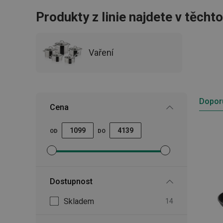
Produkty z linie najdete v těcht
Vaření
Dopor
Cena
OD
DO
Nastavit filtr minimální cena
Nastavit filtr maximální cena
Dostupnost
Skladem
14