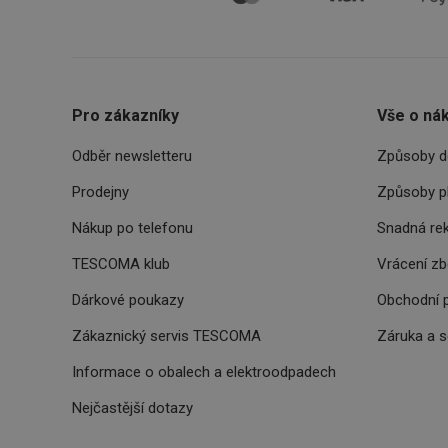
Název
Název
Název
cto_bundle
vivdocref
FPLC
Pro zákazníky
Vše o ná
cjevent_sc
cto_bundle
viewer_token
cjUser
Odběr newsletteru
Způsoby d
cje
XANDR_PANID
Prodejny
Způsoby p
cjevent
lastVisitedProducts
Nákup po telefonu
Snadná re
_hjSessionUser_329
TESCOMA klub
Vrácení z
cjevent_dc
Dárkové poukazy
Obchodní 
_clck
cjdata
Zákaznický servis TESCOMA
Záruka a 
trgid_tescoma_cz
c
Informace o obalech a elektroodpadech
IDE
Nejčastější dotazy
udmts