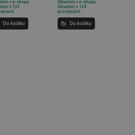
dem v e-shopu
Skladem v e-shopu
dem v 123
Skladem v 124
dejnách
prodejnách
kční soubory
Do košíku
Do košíku
 správa účtu. Webové
zi lidmi a roboty.
vat platné zprávy o
cript.com k
 cookie
kie-Script.com
avu uživatelské
zi lidmi a roboty.
vat platné zprávy o