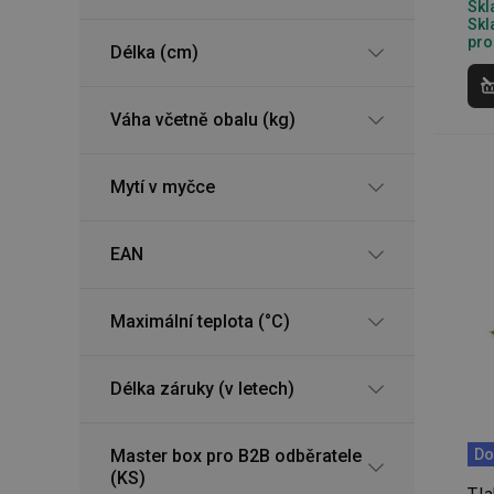
Skl
Skl
pro
Délka (cm)
Základní (fun
Nezbytně nutné soubo
stránky nelze bez ne
Váha včetně obalu (kg)
Název
Mytí v myčce
shopsys_abc
__cf_bm
EAN
CookieScriptConse
Maximální teplota (°C)
Délka záruky (v letech)
FPGSID
__cf_bm
Do
Master box pro B2B odběratele
(KS)