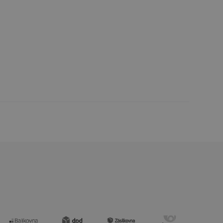
uhlasu uživatele
ke zlepšení
iřadí konkrétnímu
prohlížení.
oho, jak uživatelé
e funkčnost
ovozu na několika
držovat výkon v
štěvníkovi. Používá
 optimalizovala
i zařízení, která
oužívání a zlepšila