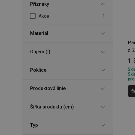
Příznaky
Akce
1
Materiál
Pá
ø 
Objem (l)
1 
Skl
Poklice
Skl
pro
Produktová linie
Šířka produktu (cm)
Typ