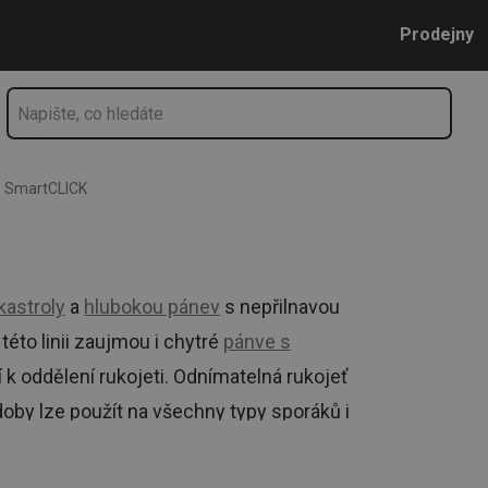
Přejít na hlavní obsah
Přejít na vyhledávání
Přejít na navigaci
Prodejny
SmartCLICK
kastroly
a
hlubokou pánev
s nepřilnavou
této linii zaujmou i chytré
pánve s
ží k oddělení rukojeti. Odnímatelná rukojeť
ádoby lze použít na všechny typy sporáků i