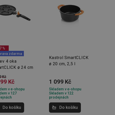
7 %
rava zdarma
Kastrol SmartCLICK
ev 4 oka
ø 20 cm, 2,5 l
rtCLICK ø 24 cm
9 Kč
399 Kč
1 099 Kč
dem v e-shopu
Skladem v e-shopu
dem v 127
Skladem v 122
dejnách
prodejnách
Do košíku
Do košíku