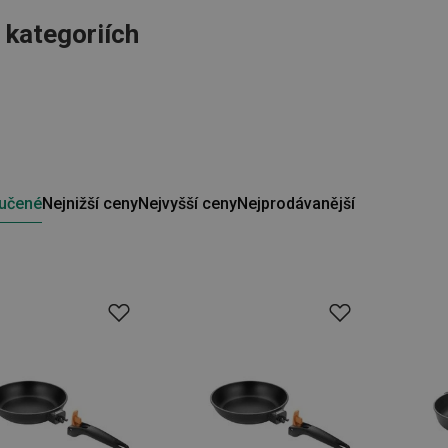
o kategoriích
učené
Nejnižší ceny
Nejvyšší ceny
Nejprodávanější