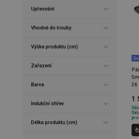
Upřesnění
Vhodné do trouby
Výška produktu (cm)
Do
Zařazení
Pán
Sm
Barva
26
1 
Indukční ohřev
Skl
Skl
pro
Délka produktu (cm)