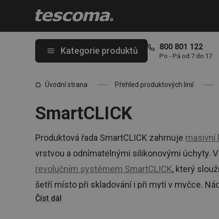
Nacházíte se na stránce SmartCLICK
800 801 122
Kategorie produktů
Po - Pá od 7 do 17
Úvodní strana
Přehled produktových linií
SmartCLICK
Produktová řada SmartCLICK zahrnuje
masivní 
vrstvou a odnímatelnými silikonovými úchyty. V 
revolučním systémem SmartCLICK
, který slou
šetří místo při skladování i při mytí v myčce. N
Číst dál
do trouby.