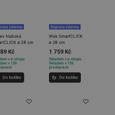
rava zdarma
Doprava zdarma
ev hluboká
Wok SmartCLICK
rtCLICK ø 28 cm
ø 28 cm
889 Kč
1 759 Kč
dem v e-shopu
Skladem v e-shopu
dem v 126
Skladem v 126
dejnách
prodejnách
Do košíku
Do košíku