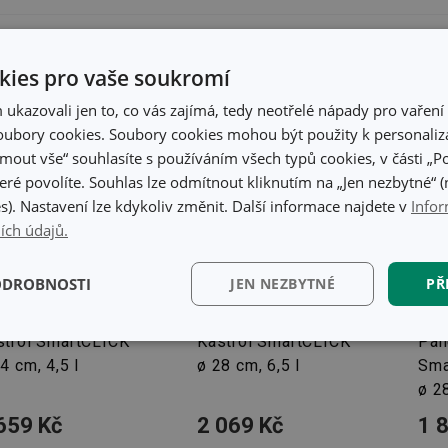
ies pro vaše soukromí
kazovali jen to, co vás zajímá, tedy neotřelé nápady pro vaření 
ubory cookies. Soubory cookies mohou být použity k personaliza
jmout vše“ souhlasíte s používáním všech typů cookies, v části „P
eré povolíte. Souhlas lze odmítnout kliknutím na „Jen nezbytné“ (n
s). Nastavení lze kdykoliv změnit. Další informace najdete v
Infor
ích údajů.
ODROBNOSTI
JEN NEZBYTNÉ
PŘ
prava zdarma
Doprava zdarma
Dop
strol SmartCLICK
Kastrol SmartCLICK
Pán
kční)
Analytické a
Marketingové
Fun
preferenční cookies
cookies
4 cm, 4,5 l
ø 28 cm, 6,5 l
Sma
ø 2
659 Kč
2 069 Kč
1 