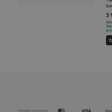
Tl
cjConsent
Sm
__rtbh.lid
3 
Skl
OAU
Skl
pro
__Secure-YNID
HAPLB8G
INGRESSCOOKIE
clientToken
udid
Platební možnosti