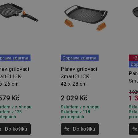
prava zdarma
Doprava zdarma
-2
Dop
ev grilovací
Pánev grilovací
Pán
artCLICK
SmartCLICK
Sma
 x 26 cm
42 x 28 cm
1 92
579 Kč
2 029 Kč
1 
adem v e-shopu
Skladem v e-shopu
Skla
adem v 123
Skladem v 118
Skla
dejnách
prodejnách
pro
Do košíku
Do košíku