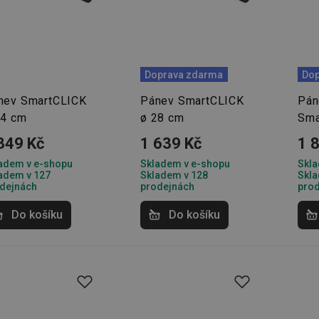
Doprava zdarma
Dop
nev SmartCLICK
Pánev SmartCLICK
Pán
24 cm
ø 28 cm
Sma
349 Kč
1 639 Kč
1 
adem v e-shopu
Skladem v e-shopu
Skla
adem v 127
Skladem v 128
Skla
dejnách
prodejnách
pro
Do košíku
Do košíku