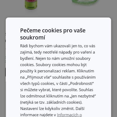
Pečeme cookies pro vaše
Skleněná nakličovací
Nakličovací miska se
soukromí
nádoba SENSE
semínky SENSE
Rádi bychom vám ukazovali jen to, co vás
199 Kč
349 Kč
zajímá, tedy neotřelé nápady pro vaření a
Skladem v e-shopu
Skladem v e-shopu
bydlení. Nejen to nám umožní soubory
Skladem v 127 prodejnách
Skladem v 131 prodejnách
cookies. Soubory cookies mohou být
použity k personalizaci reklam. Kliknutím
Do košíku
Do košíku
na „Přijmout vše“ souhlasíte s používáním
všech typů cookies, v části „Podrobnosti“
si můžete vybrat, které povolíte. Souhlas
lze odmítnout kliknutím na „Jen nezbytné“
(netýká se tzv. základních cookies).
Nastavení lze kdykoliv změnit. Další
informace najdete v
Informacích o