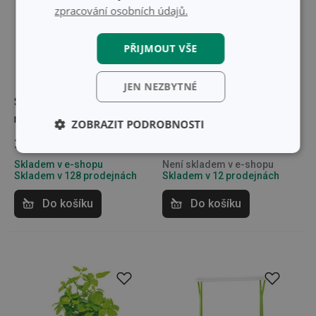
zpracování osobních údajů.
PŘIJMOUT VŠE
JEN NEZBYTNÉ
Souprava pro pěstování
Souprava pro pěstování
microgreens SENSE
bylinek SENSE, pažitka
ZOBRAZIT PODROBNOSTI
369 Kč
82 Kč
Základní
Analytické a
Skladem v e-shopu
Není skladem v e-shopu
(funkční) cookies
preferenční
Skladem v 128 prodejnách
Skladem v 12 prodejnách
cookies
Do košíku
Do košíku
Marketingové
Funkční soubory
cookies