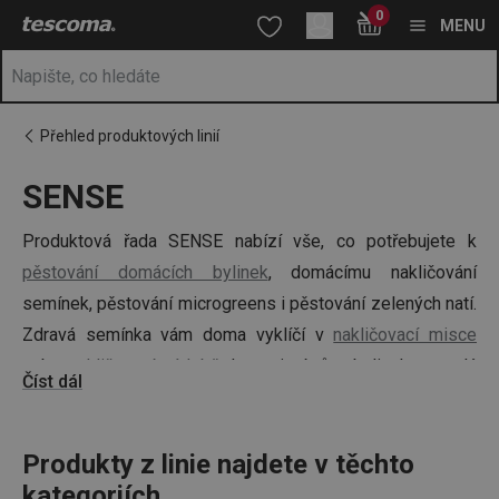
Nacházíte se na stránce SENSE
0
Přejít na hlavní obsah
Přejít na vyhledávání
Přejít na navigaci
MENU
Přehled produktových linií
SENSE
Produktová řada SENSE nabízí vše, co potřebujete k
pěstování domácích bylinek
, domácímu nakličování
semínek, pěstování microgreens i pěstování zelených natí.
Zdravá semínka vám doma vyklíčí v
nakličovací misce
nebo
nakličovací nádobě
. Intenzivní růst bylinek po celý
Číst dál
rok zajistí
pěstírna
s integrovaným LED osvětlením.
Prohlédněte si také vše k
Produkty z linie najdete v těchto
domácímu kvašení
zeleniny.
kategoriích