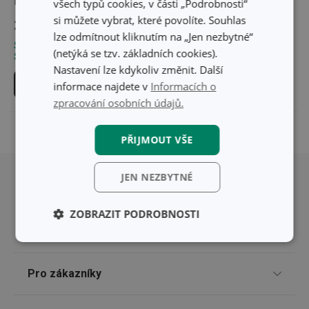
Lapač vos
všech typů cookies, v části „Podrobnosti“
si můžete vybrat, které povolíte. Souhlas
369 Kč
lze odmítnout kliknutím na „Jen nezbytné“
Skladem v e-shopu
(netýká se tzv. základních cookies).
Skladem v 111 prodejnách
Nastavení lze kdykoliv změnit. Další
Do košíku
informace najdete v
Informacích o
zpracování osobních údajů.
PŘIJMOUT VŠE
Přesunout nahoru
JEN NEZBYTNÉ
ZOBRAZIT PODROBNOSTI
Základní
Analytické a
(funkční) cookies
preferenční
cookies
Pro zákazníky
Odběr newsletteru