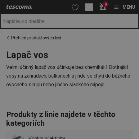
Nacházíte se na stránce Lapač vos
0
Přejít na hlavní obsah
Přejít na vyhledávání
Přejít na navigaci
MENU
Přehled produktových linií
Lapač vos
Velmi účinný lapač vos účinkuje bez chemikálií. Dotírající
vosy na zahradách, balkonech a jinde se chytí do běžného
ovocného sirupu nebo jiného sladkého nápoje.
Produkty z linie najdete v těchto
kategoriích
Venkovní aktivity