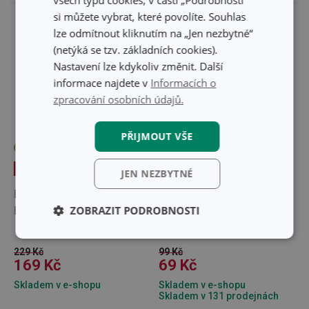
si můžete vybrat, které povolíte. Souhlas
lze odmítnout kliknutím na „Jen nezbytné“
(netýká se tzv. základních cookies).
Nastavení lze kdykoliv změnit. Další
informace najdete v
Informacích o
zpracování osobních údajů.
PŘIJMOUT VŠE
-30 %
-26 %
JEN NEZBYTNÉ
Příslušenství k dětské
Dětská láhev s brčkem
ZOBRAZIT PODROBNOSTI
láhvi s brčkem BAMBINI
BAMBINI 300 ml
300 ml
Základní
Analytické a
(funkční) cookies
preferenční
229 Kč
99 Kč
cookies
169 Kč
69 Kč
Skladem v e-shopu
Skladem v e-shopu
Skladem v 131 prodejnách