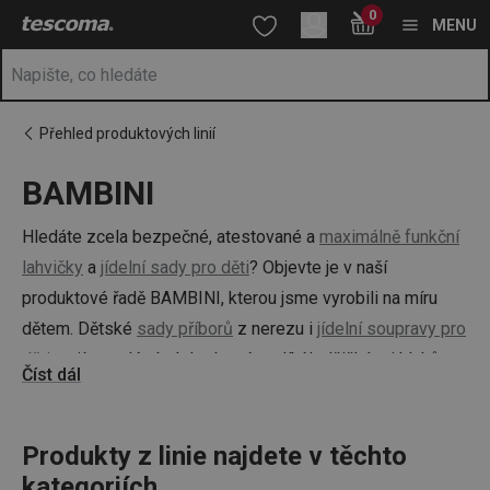
Nacházíte se na stránce BAMBINI
0
Přejít na hlavní obsah
Přejít na vyhledávání
Přejít na navigaci
MENU
Přehled produktových linií
BAMBINI
Hledáte zcela bezpečné, atestované a
maximálně funkční
lahvičky
a
jídelní sady pro děti
? Objevte je v naší
produktové řadě BAMBINI, kterou jsme vyrobili na míru
dětem. Dětské
sady příborů
z nerezu i
jídelní soupravy pro
děti
mají veselé obrázky, které se líbí holčičkám i klukům.
Číst dál
Navrhli jsme je tak, aby se s nimi dětem dobře zacházelo,
aby se jim líbily a rády z nich jedly a pily. V sortimentu pro
nejmenší máme dětské láhve a
Produkty z linie najdete v těchto
termosky
, plastové dětské
příbory, i
kategoriích
formičky na nanuky
.