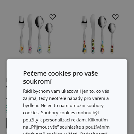
Pečeme cookies pro vaše
soukromí
Dětský příbor BAMBINI,
Dětský příbor BAMBINI,
víly, 4 ks
autíčka, 4 ks
Rádi bychom vám ukazovali jen to, co vás
499 Kč
499 Kč
zajímá, tedy neotřelé nápady pro vaření a
bydlení. Nejen to nám umožní soubory
Skladem v e-shopu
Skladem v e-shopu
Skladem v 125 prodejnách
Skladem v 126 prodejnách
cookies. Soubory cookies mohou být
použity k personalizaci reklam. Kliknutím
Do košíku
Do košíku
na „Přijmout vše“ souhlasíte s používáním
všech typů cookies, v části „Podrobnosti“