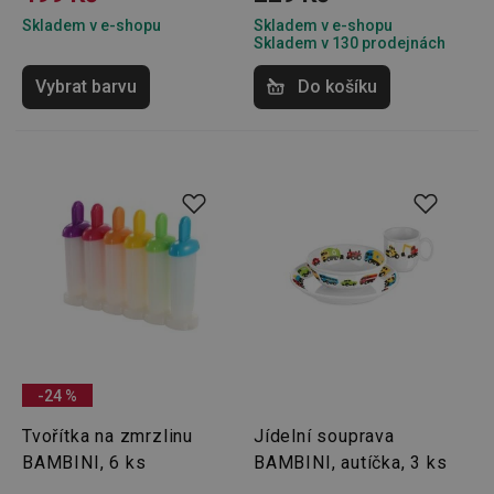
používá
rozliše
Skladem v e-shopu
Skladem v e-shopu
lidmi a
Skladem v 130 prodejnách
To je p
přínosn
bylo m
Vybrat barvu
Do košíku
podáva
platné 
o použí
jejich
webov
stránek
CookieScriptConsent
1 měsíc
Tento 
CookieScript
cookie 
www.tescoma.cz
služba 
zásadách ochrany soukromí společnosti Google
Script.
zapama
předvo
souhlas
soubor
cookie
návštěv
nutné, 
banner
Cookie
-24 %
Script.
fungov
Tvořítka na zmrzlinu
Jídelní souprava
správně
BAMBINI, 6 ks
BAMBINI, autíčka, 3 ks
FPGSID
30 minut
Tento 
Google
cookie 
.tescoma.cz