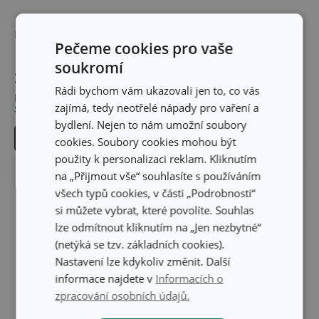
Máslenka FreshZONE
Máslenka na stůl
Pečeme cookies pro vaše
FreshZONE
soukromí
289 Kč
309 Kč
Rádi bychom vám ukazovali jen to, co vás
Není skladem v e-shopu
Není skladem v e-shopu
zajímá, tedy neotřelé nápady pro vaření a
Skladem v 82 prodejnách
Skladem v 46 prodejnách
bydlení. Nejen to nám umožní soubory
Do košíku
Do košíku
cookies. Soubory cookies mohou být
použity k personalizaci reklam. Kliknutím
na „Přijmout vše“ souhlasíte s používáním
všech typů cookies, v části „Podrobnosti“
si můžete vybrat, které povolíte. Souhlas
lze odmítnout kliknutím na „Jen nezbytné“
(netýká se tzv. základních cookies).
Nastavení lze kdykoliv změnit. Další
informace najdete v
Informacích o
zpracování osobních údajů.