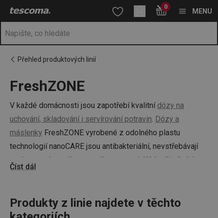
Nacházíte se na stránce FreshZONE
0
Přejít na hlavní obsah
Přejít na vyhledávání
Přejít na navigaci
MENU
Přehled produktových linií
FreshZONE
V každé domácnosti jsou zapotřebí kvalitní
dózy na
uchování, skladování i servírování potravin
.
Dózy a
máslenky
FreshZONE vyrobené z odolného plastu
technologií nanoCARE jsou antibakteriální, nevstřebávají
pachy, nezabarvují se a mají spoustu dalších užitečných
Číst dál
vlastností. Budou skvělým každodenním pomocníkem ve
vaší kuchyni.
Produkty z linie najdete v těchto
kategoriích