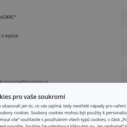
anoCARE™.
t v myčce.
n;
tescoma@tescoma.cz
ies pro vaše soukromí
kazovali jen to, co vás zajímá, tedy neotřelé nápady pro vaření 
ubory cookies. Soubory cookies mohou být použity k personaliza
jmout vše“ souhlasíte s používáním všech typů cookies, v části „P
eré povolíte. Souhlas lze odmítnout kliknutím na „Jen nezbytné“ (n