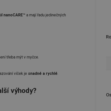
gií nanoCARE™
a mají řadu jedinečných
R
není třeba mýt v myčce.
azování víček je
snadné a rychlé
.
lší výhody?
Os