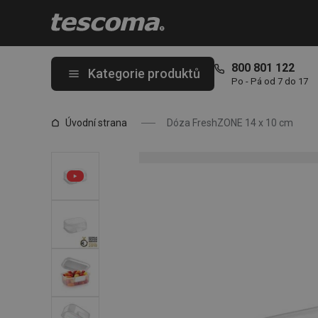
Nacházíte se na stránce Dóza FreshZONE 14 x 10 cm
800 801 122
Kategorie produktů
Po - Pá od 7 do 17
Úvodní strana
Dóza FreshZONE 14 x 10 cm