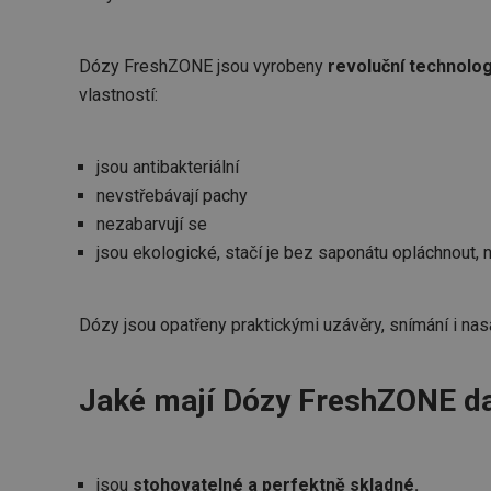
Dózy FreshZONE jsou vyrobeny
revoluční technolo
vlastností:
jsou antibakteriální
nevstřebávají pachy
nezabarvují se
jsou ekologické, stačí je bez saponátu opláchnout, 
Dózy jsou opatřeny praktickými uzávěry, snímání i nas
Jaké mají Dózy FreshZONE da
jsou
stohovatelné a perfektně skladné.