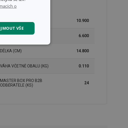
lení
macích o
ŠÍŘKA (CM)
10.900
IJMOUT VŠE
VÝŠKA (CM)
6.600
kční soubory
DÉLKA (CM)
14.800
VÁHA VČETNĚ OBALU (KG)
0.110
MASTER BOX PRO B2B
24
ODBĚRATELE (KS)
kční soubory
 správa účtu. Webové