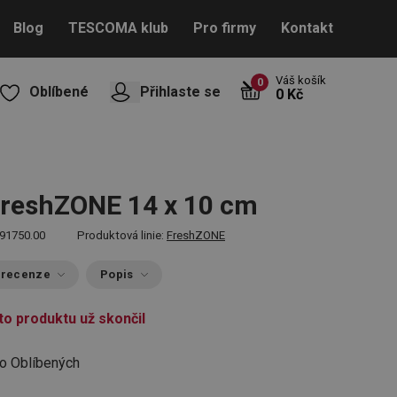
Blog
TESCOMA klub
Pro firmy
Kontakt
Váš košík
0
Oblíbené
Přihlaste se
0 Kč
reshZONE 14 x 10 cm
91750.00
Produktová linie:
FreshZONE
 recenze
Popis
to produktu už skončil
do Oblíbených