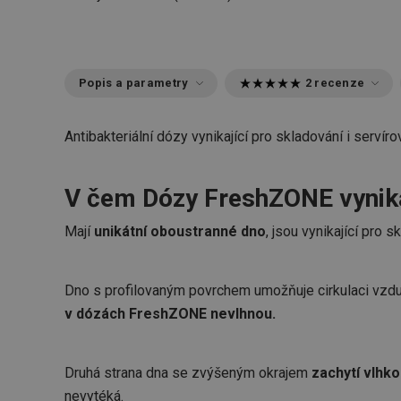
Popis a parametry
2 recenze
Antibakteriální dózy vynikající pro skladování i servíro
V čem Dózy FreshZONE vynik
Mají
unikátní oboustranné dno
, jsou vynikající pro s
Dno s profilovaným povrchem umožňuje cirkulaci vzdu
v dózách FreshZONE nevlhnou.
Druhá strana dna se zvýšeným okrajem
zachytí vlhk
nevytéká.