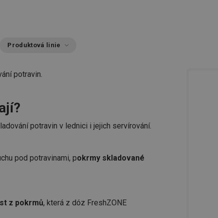
Produktová linie
vání potravin.
ají?
kladování potravin v lednici i jejich servírování.
chu pod potravinami, p
okrmy skladované
ost z pokrmů
, která z dóz FreshZONE