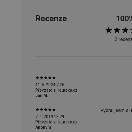
__cf_bm
Recenze
100
CookieScriptConse
2 recen
FPGSID
__cf_bm
cjConsent
11. 6. 2024 7:26
Převzato z Heureka.cz
__rtbh.lid
Jan M.
OAU
Vybral jsem si 
7. 4. 2019 13:29
__Secure-YNID
Převzato z Heureka.cz
Anonym