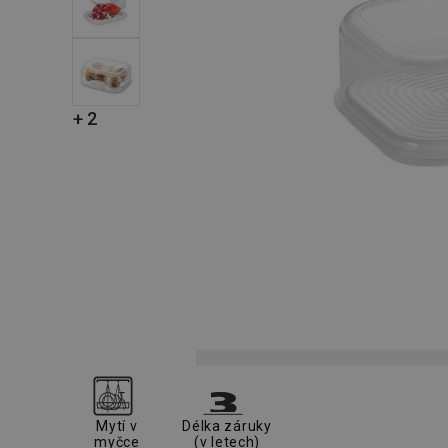
+ 2
Mytí v
Délka záruky
myčce
(v letech)