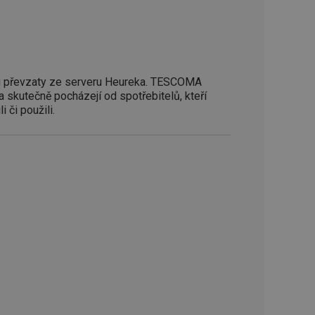
zi lidmi a roboty.
vat platné zprávy o
cript.com k
 cookie
 převzaty ze serveru Heureka. TESCOMA
kie-Script.com
a skutečně pocházejí od spotřebitelů, kteří
i či použili.
avu uživatelské
zi lidmi a roboty.
vat platné zprávy o
uhlasu uživatele
ke zlepšení
iřadí konkrétnímu
prohlížení.