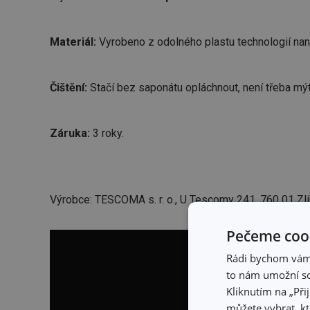
Materiál:
Vyrobeno z odolného plastu technologií n
Čištění:
Stačí bez saponátu opláchnout, není třeba mý
Záruka:
3 roky.
Výrobce: TESCOMA s. r. o., U Tescomy 241, 760 01 Zlí
Pečeme cook
Rádi bychom vám u
to nám umožní so
Kliknutím na „Při
můžete vybrat, kt