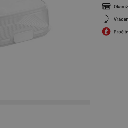
Okamži
Vrácen
Proč b