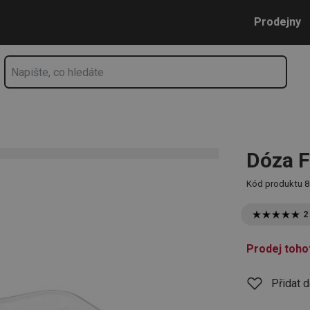
Přejít na hlavní obsah
Přejít na vyhledávání
Přejít na navigaci
Prodejny
Dóza F
Kód produktu
8
2
Prodej toho
Přidat 