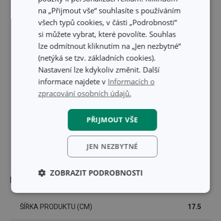
na „Přijmout vše“ souhlasíte s používáním
všech typů cookies, v části „Podrobnosti“
si můžete vybrat, které povolíte. Souhlas
lze odmítnout kliknutím na „Jen nezbytné“
(netýká se tzv. základních cookies).
Nastavení lze kdykoliv změnit. Další
informace najdete v
Informacích o
zpracování osobních údajů.
PŘIJMOUT VŠE
JEN NEZBYTNÉ
ZOBRAZIT PODROBNOSTI
Rozměry
Základní
Analytické a
(funkční) cookies
preferenční
ŠÍŘKA PRODUKTU (CM)
17.5
cookies