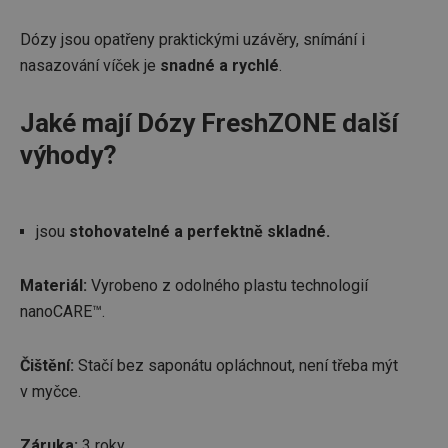
Dózy jsou opatřeny praktickými uzávěry, snímání i
nasazování víček je
snadné a rychlé
.
Jaké mají Dózy FreshZONE další
výhody?
jsou
stohovatelné a perfektně skladné.
Materiál:
Vyrobeno z odolného plastu technologií
nanoCARE™.
Čištění:
Stačí bez saponátu opláchnout, není třeba mýt
v myčce.
Záruka:
3 roky.