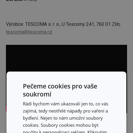
Výrobce: TESCOMA s. r. o., U Tescomy 241, 760 01 Zlín;
tescoma@tescoma.cz
Pečeme cookies pro vaše
soukromí
Rádi bychom vám ukazovali jen to, co vás
zajímá, tedy neotřelé nápady pro vaření a
bydlení. Nejen to nám umožní soubory
Skrýt text
cookies. Soubory cookies mohou být
použity k personalizaci reklam. Kliknutím