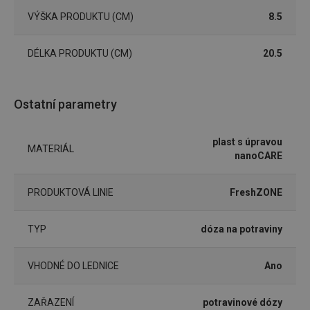
VÝŠKA PRODUKTU (CM)
8.5
Marketingové
Funkční soubory
cookies
DÉLKA PRODUKTU (CM)
20.5
Ostatní parametry
plast s úpravou
Základní (funkční) cookies
MATERIÁL
nanoCARE
Analytické a preferenční cookies
Marketingové cookies
Funkční soubory
PRODUKTOVÁ LINIE
FreshZONE
Nezbytně nutné soubory cookie umožňují základní
funkce webových stránek, jako je přihlášení
TYP
dóza na potraviny
uživatele a správa účtu. Webové stránky nelze bez
nezbytně nutných souborů cookie správně používat.
Poskytovatel
/
VHODNÉ DO LEDNICE
Ano
Název
Vyprší
Popis
Doména
shopsys_abc
www.tescoma.cz
5 měsíců
ZAŘAZENÍ
potravinové dózy
4 týdny