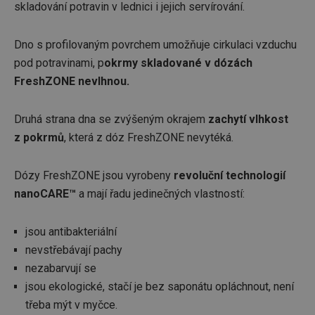
skladování potravin v lednici i jejich servírování.
Dno s profilovaným povrchem umožňuje cirkulaci vzduchu
pod potravinami, p
okrmy skladované v dózách
FreshZONE nevlhnou.
Druhá strana dna se zvýšeným okrajem
zachytí vlhkost
z pokrmů
, která z dóz FreshZONE nevytéká.
Dózy FreshZONE jsou vyrobeny
revoluční technologií
nanoCARE™
a mají řadu jedinečných vlastností:
jsou antibakteriální
nevstřebávají pachy
nezabarvují se
jsou ekologické, stačí je bez saponátu opláchnout, není
třeba mýt v myčce.