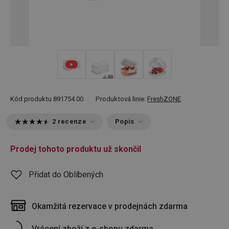
+ 3
Kód produktu
891754.00
Produktová linie:
FreshZONE
2 recenze
Popis
Prodej tohoto produktu už skončil
Přidat do Oblíbených
Okamžitá rezervace v prodejnách zdarma
Vrácení zboží z e-shopu zdarma