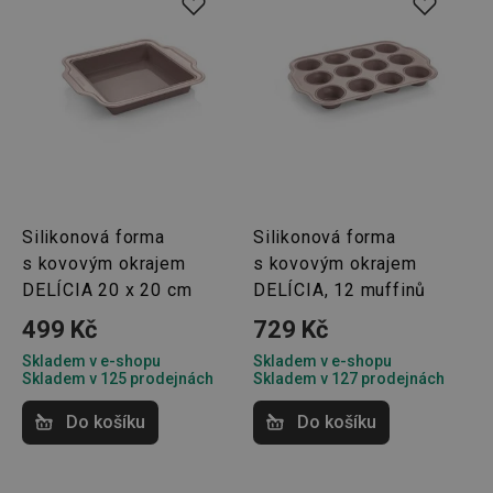
nezbytně nutných souborů cookie správně používat.
Poskytovatel
/
Název
Vyprší
Popis
Doména
shopsys_abc
www.tescoma.cz
5 měsíců
4 týdny
__cf_bm
29 minut
Tento 
Cloudflare Inc.
59 sekund
cookie 
.heureka.cz
používá
rozliše
lidmi a
To je p
přínosn
Silikonová forma
Silikonová forma
bylo m
s kovovým okrajem
s kovovým okrajem
podáva
platné 
DELÍCIA 20 x 20 cm
DELÍCIA, 12 muffinů
o použí
jejich
webov
499 Kč
729 Kč
stránek
Skladem v e-shopu
Skladem v e-shopu
CookieScriptConsent
1 měsíc
Tento 
CookieScript
Skladem v 125 prodejnách
Skladem v 127 prodejnách
cookie 
www.tescoma.cz
služba 
zásadách ochrany soukromí společnosti Google
Script.
Do košíku
Do košíku
zapama
předvo
souhlas
soubor