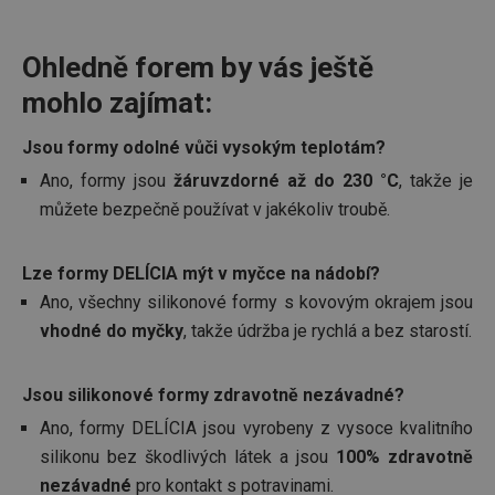
stránek
cjConsent
.tescoma.cz
1 rok
Tento 
cookie 
Ohledně forem by vás ještě
používá
ukládán
mohlo zajímat:
souhla
uživate
cookies
webov
Jsou formy odolné vůči vysokým teplotám?
stránká
Ano, formy jsou
žáruvzdorné až do 230 °C
, takže je
__rtbh.lid
www.tescoma.cz
11 měsíců
Tento 
4 týdny
cookie 
můžete bezpečně používat v jakékoliv troubě.
používá
routing
zlepšen
navigač
Lze formy DELÍCIA mýt v myčce na nádobí?
zkušeno
uživatel
Ano, všechny silikonové formy s kovovým okrajem jsou
že je př
vhodné do myčky
, takže údržba je rychlá a bez starostí.
konkré
serveru
zajistí
konzist
a efekti
Jsou silikonové formy zdravotně nezávadné?
prohlíž
Ano, formy DELÍCIA jsou vyrobeny z vysoce kvalitního
OAU
.opera.com
11 měsíců
silikonu bez škodlivých látek a jsou
100% zdravotně
4 týdny
nezávadné
pro kontakt s potravinami.
__Secure-YNID
.youtube.com
5 měsíců