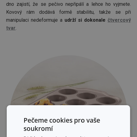
dno zajistí, že se pečivo nepřipálí a lehce ho vyjmete.
Kovový rám dodává formě stabilitu, takže se při
manipulaci nedeformuje a
udrží si dokonale
čtvercový
tvar
.
Pečeme cookies pro vaše
soukromí