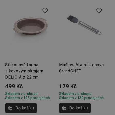
cookie
návštěv
nutné, 
banner
Cookie
Script.
fungov
správně
FPGSID
30 minut
Tento 
Google
cookie 
.tescoma.cz
používá
uchová
stavu
uživate
relace 
požada
stránky
Silikonová forma
Mašlovačka silikonová
__cf_bm
30 minut
Tento 
Cloudflare Inc.
s kovovým okrajem
GrandCHEF
cookie 
.onesignal.com
používá
DELÍCIA ø 22 cm
rozliše
lidmi a
499 Kč
179 Kč
To je p
přínosn
Skladem v e-shopu
Skladem v e-shopu
bylo m
Skladem v 125 prodejnách
Skladem v 130 prodejnách
podáva
platné 
o použí
Do košíku
Do košíku
jejich
webov