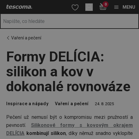
Nacházíte se na stránce Formy DELÍCIA: silikon a kov v dokona
0
Přejít na hlavní obsah
Přejít na vyhledávání
Přejít na navigaci
MENU
Vaření a pečení
Formy DELÍCIA:
silikon a kov v
dokonalé rovnováze
Inspirace a nápady
Vaření a pečení
24. 8. 2025
Pečení už nemusí být o kompromisu mezi pružností a
pevností.
Silikonové formy s kovovým okrajem
DELÍCIA
kombinují silikon
, díky němuž snadno vyklopíte