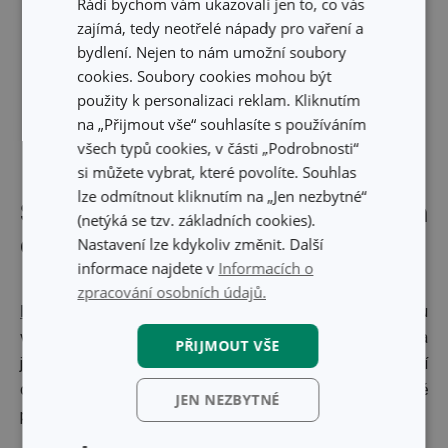
Rádi bychom vám ukazovali jen to, co vás
zajímá, tedy neotřelé nápady pro vaření a
bydlení. Nejen to nám umožní soubory
cookies. Soubory cookies mohou být
použity k personalizaci reklam. Kliknutím
na „Přijmout vše“ souhlasíte s používáním
všech typů cookies, v části „Podrobnosti“
si můžete vybrat, které povolíte. Souhlas
lze odmítnout kliknutím na „Jen nezbytné“
Silikonová forma s kovovým
(netýká se tzv. základních cookies).
okrajem DELÍCIA, 12 muffinů
Nastavení lze kdykoliv změnit. Další
informace najdete v
Informacích o
zpracování osobních údajů.
Muffiny
nebo
cupcakes
se v
této formě
povedou
vždycky. Díky pružnému silikonu se těsto
nepřipéká
a
PŘIJMOUT VŠE
jednotlivé muffiny vyndáte
bez námahy
. Kovový okraj drží
celou formu pevně v rukou, takže ji můžete bezpečně
JEN NEZBYTNÉ
přenášet i plnou těsta.