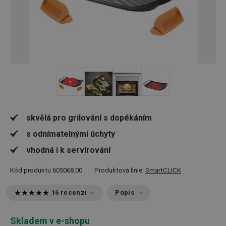
+ 4
skvělá pro grilování s dopékáním
s odnímatelnými úchyty
vhodná i k servírování
Kód produktu
605068.00
Produktová linie:
SmartCLICK
16 recenzí
Popis
Skladem v e-shopu