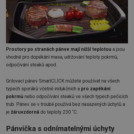
Prostory po stranách pánve mají nižší teplotou
a jsou
vhodné pro dopékání masa, udržování teploty pokrmů,
odpočívání steaků apod.
Grilovací pánev SmartCLICK můžete používat na všech
typech sporáků včetně indukčních a
pro zapékání
pokrmů
nebo odpočívání steaků ve všech typech pečicích
trub. Pánev se v troubě používá bez nasazených úchytů a
je
žáruvzdorná
do teploty 230 ˚C.
Pánvička s odnímatelnými úchyty