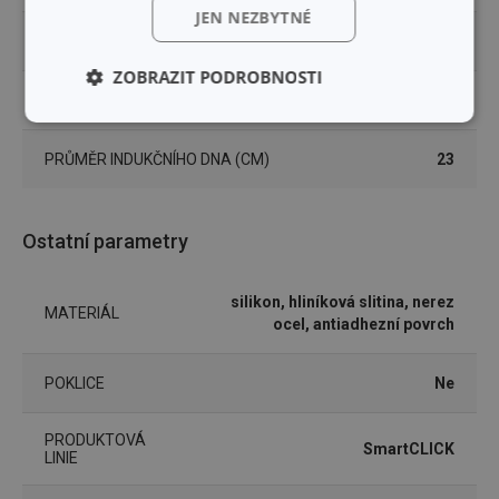
JEN NEZBYTNÉ
VÝŠKA PRODUKTU (CM)
4.5
ZOBRAZIT PODROBNOSTI
DÉLKA PRODUKTU (CM)
42
Základní
Analytické a
(funkční) cookies
preferenční
PRŮMĚR INDUKČNÍHO DNA (CM)
23
cookies
Ostatní parametry
Marketingové
Funkční soubory
cookies
silikon, hliníková slitina, nerez
MATERIÁL
ocel, antiadhezní povrch
POKLICE
Ne
Základní (funkční) cookies
PRODUKTOVÁ
SmartCLICK
Analytické a preferenční cookies
LINIE
Marketingové cookies
Funkční soubory