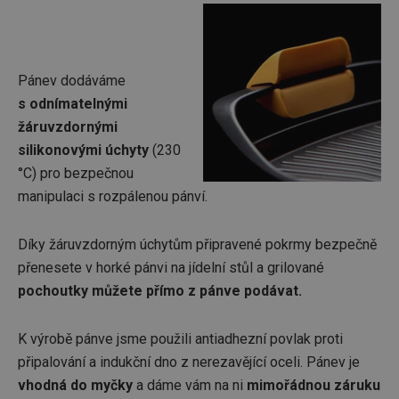
Pánev dodáváme
s odnímatelnými
žáruvzdornými
silikonovými úchyty
(230
°C) pro bezpečnou
manipulaci s rozpálenou pánví.
Díky žáruvzdorným úchytům připravené pokrmy bezpečně
přenesete v horké pánvi na jídelní stůl a grilované
pochoutky můžete přímo z pánve podávat.
K výrobě pánve jsme použili antiadhezní povlak proti
připalování a indukční dno z nerezavějící oceli. Pánev je
vhodná do myčky
a dáme vám na ni
mimořádnou záruku