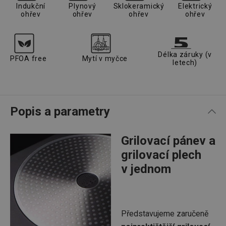
Indukční
Plynový
Sklokeramický
Elektrický
ohřev
ohřev
ohřev
ohřev
Délka záruky (v
PFOA free
Mytí v myčce
letech)
Popis a parametry
Grilovací pánev a
grilovací plech
v jednom
Představujeme zaručeně