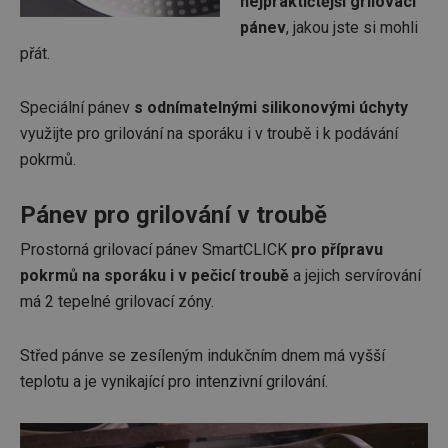
nejpraktičtější grilovací
pánev
, jakou jste si mohli
přát.
Speciální pánev
s odnímatelnými silikonovými úchyty
využijte pro grilování na sporáku i v troubě i k podávání
pokrmů.
Pánev pro grilování v troubě
Prostorná grilovací pánev SmartCLICK
pro přípravu
pokrmů na sporáku i v pečicí troubě
a jejich servírování
má 2 tepelné grilovací zóny.
Střed pánve se zesíleným indukčním dnem má vyšší
teplotu a je vynikající pro intenzivní grilování.