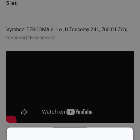
5 let.
Výrobce: TESCOMA s. r. o., U Tescomy 241, 760 01 Zlín;
tescoma@tescoma.cz
Skrýt text