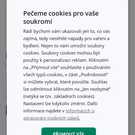
Pečeme cookies pro vaše
soukromí
Rádi bychom vám ukazovali jen to, co vás
zajímá, tedy neotřelé nápady pro vaření a
bydlení. Nejen to nám umožní soubory
cookies. Soubory cookies mohou být
Doprava zdarma
Novinka
Doprava zdarma
použity k personalizaci reklam. Kliknutím
Wok i-PREMIUM ø 28 cm
Wok i-PREMIUM
na „Přijmout vše“ souhlasíte s používáním
ø 30 cm, s poklicí
všech typů cookies, v části „Podrobnosti“
si můžete vybrat, které povolíte. Souhlas
1 659 Kč
1 999 Kč
lze odmítnout kliknutím na „Jen nezbytné“
Skladem v e-shopu
Skladem v e-shopu
(netýká se tzv. základních cookies).
Skladem v 127 prodejnách
Skladem v 124 prodejnách
Nastavení lze kdykoliv změnit. Další
Do košíku
Do košíku
informace najdete v
Informacích o
zpracování osobních údajů.
PŘIJMOUT VŠE