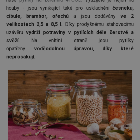
houby - jsou vynikající také pro uskladnění
česneku,
cibule, brambor, ořechů
a jsou dodávány
ve 2
velikostech 2,5 a 8,5 l.
Díky prodyšnému stahovacímu
Základní (funkční) cookies
uzávěru
vydrží potraviny v pytlících déle čerstvé a
Analytické a preferenční cookies
svěží.
Na vnitřní straně jsou pytlíky
Marketingové cookies
Funkční soubory
opatřeny
voděodolnou úpravou, díky které
neprosakují.
Nezbytně nutné soubory cookie umožňují základní
funkce webových stránek, jako je přihlášení
uživatele a správa účtu. Webové stránky nelze bez
nezbytně nutných souborů cookie správně používat.
Poskytovatel
/
Název
Vyprší
Popis
Doména
shopsys_abc
www.tescoma.cz
5 měsíců
4 týdny
__cf_bm
29 minut
Tento 
Cloudflare Inc.
59 sekund
cookie 
.heureka.cz
používá
rozliše
lidmi a
To je p
přínosn