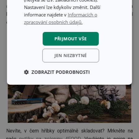
a velký
plochý šroubovák
,
závěsný kroužek a
Nastavení lze kdykoliv změnit. Další
bezpečnostní pojistku
bránící samovolnému sklopení
informace najdete v
Informacích o
zpracování osobních údajů.
čepele během používání.
PŘIJMOUT VŠE
JEN NEZBYTNÉ
ZOBRAZIT PODROBNOSTI
Základní
Analytické a
(funkční) cookies
preferenční
cookies
Marketingové
Funkční soubory
cookies
Nevíte, v čem hříbky optimálně skladovat? Mrkněte na
naše
pytlíky na zeleninu 4FOOD
. Využijete je nejen na