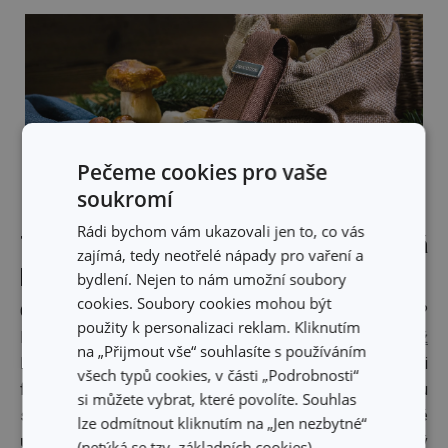
Pečeme cookies pro vaše
soukromí
Rádi bychom vám ukazovali jen to, co vás
Tento fešák z vás udělá
zajímá, tedy neotřelé nápady pro vaření a
pravověrného zálesáka
bydlení. Nejen to nám umožní soubory
cookies. Soubory cookies mohou být
Chybí vám doma pořádný "švýcarák" pro pobyty v přírodě?
použity k personalizaci reklam. Kliknutím
Máme pro vás zbrusu nový
kapesní nůž
na „Přijmout vše“ souhlasíte s používáním
MOVE. Je
multifunkční
a vybavený všemi potřebnými
všech typů cookies, v části „Podrobnosti“
funkcemi pro použití na cestách. Má ostrou
si můžete vybrat, které povolíte. Souhlas
sklápěcí
nerezovou čepel,
otvíráky
na korunkové
lze odmítnout kliknutím na „Jen nezbytné“
uzávěry a konzervy, vývrtku, křížový šroubovák,
malý
(netýká se tzv. základních cookies).