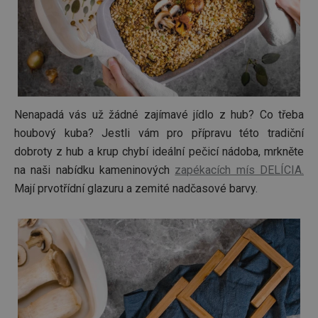
zlepšen
navigač
zkušeno
uživatel
že je př
konkré
serveru
zajistí
konzist
a efekti
prohlíž
Nenapadá vás už žádné zajímavé jídlo z hub? Co třeba
OAU
.opera.com
11 měsíců
houbový kuba? Jestli vám pro přípravu této tradiční
4 týdny
dobroty z hub a krup chybí ideální pečicí nádoba, mrkněte
__Secure-YNID
.youtube.com
5 měsíců
4 týdny
na naši nabídku kameninových
zapékacích mís DELÍCIA.
HAPLB8G
.go.sonobi.com
Zavřením
Tento 
Mají prvotřídní glazuru a zemité nadčasové barvy.
prohlížeče
cookie 
používá
sledová
toho, j
uživate
interagu
webov
stránka
zajišťuj
funkčn
vyvažo
zátěže 
efektiv