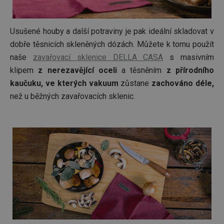
bylo m
podáva
platné 
o použí
jejich
Usušené houby a další potraviny je pak ideální skladovat v
webov
stránek
dobře těsnicích skleněných dózách. Můžete k tomu použít
naše
zavařovací sklenice DELLA CASA
s masivním
CookieScriptConsent
1 měsíc
Tento 
CookieScript
cookie 
www.tescoma.cz
klipem
z nerezavějící oceli
a těsněním
z přírodního
služba 
zásadách ochrany soukromí společnosti Google
Script.
kaučuku, ve kterých vakuum
zůstane
zachováno déle,
zapama
předvo
než u běžných zavařovacích sklenic.
souhlas
soubor
cookie
návštěv
nutné, 
banner
Cookie
Script.
fungov
správně
FPGSID
30 minut
Tento 
Google
cookie 
.tescoma.cz
používá
uchová
stavu
uživate
relace 