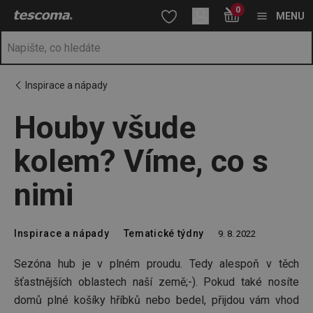
Nacházíte se na stránce Houby všude kolem? Víme, co s nimi
0
Přejít na hlavní obsah
Přejít na vyhledávání
Přejít na navigaci
MENU
Inspirace a nápady
Houby všude
kolem? Víme, co s
nimi
Inspirace a nápady
Tematické týdny
9. 8. 2022
Sezóna hub je v plném proudu. Tedy alespoň v těch
šťastnějších oblastech naší země;-). Pokud také nosíte
domů plné košíky hříbků nebo bedel, přijdou vám vhod