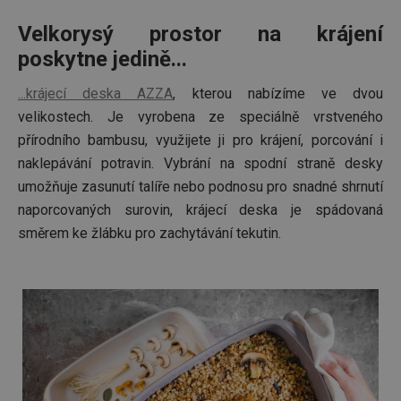
požada
stránky
Velkorysý prostor na krájení
__cf_bm
30 minut
Tento 
Cloudflare Inc.
poskytne jedině...
cookie 
.onesignal.com
používá
rozliše
...krájecí deska AZZA
, kterou nabízíme ve dvou
lidmi a
To je p
velikostech. Je vyrobena ze speciálně vrstveného
přínosn
bylo m
přírodního bambusu, využijete ji pro krájení, porcování i
podáva
platné 
naklepávání potravin. Vybrání na spodní straně desky
o použí
jejich
umožňuje zasunutí talíře nebo podnosu pro snadné shrnutí
webov
stránek
naporcovaných surovin, krájecí deska je spádovaná
cjConsent
.tescoma.cz
1 rok
Tento 
směrem ke žlábku pro zachytávání tekutin.
cookie 
používá
ukládán
souhla
uživate
cookies
webov
stránká
__rtbh.lid
www.tescoma.cz
11 měsíců
Tento 
4 týdny
cookie 
používá
routing