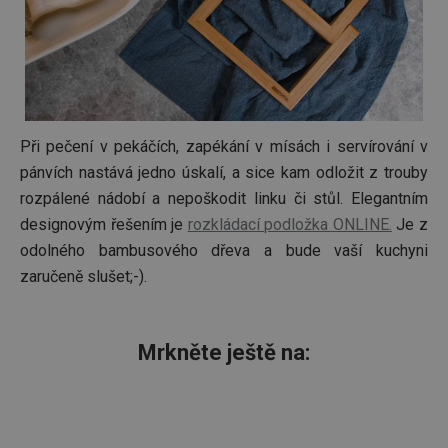
distribu
provoz
několik
servere
bylo za
že web
udržov
výkon 
vysoké
provoz
Při pečení v pekáčích, zapékání v mísách i servírování v
INGRESSCOOKIE
Zavřením
Zaregist
NGINX Inc.
pánvích nastává jedno úskalí, a sice kam odložit z trouby
prohlížeče
který
bh.contextweb.com
servero
rozpálené nádobí a nepoškodit linku či stůl. Elegantním
klastr s
návštěv
designovým řešením je
rozkládací podložka ONLINE.
Je z
Používá
odolného bambusového dřeva a bude vaší kuchyni
kontext
vyrovn
zaručeně slušet;-).
zatížení
optimal
uživate
zkušeno
Mrkněte ještě na:
clientToken
.api.foxentry.com
11 měsíců
4 týdny
udid
.tescoma.cz
4 týdny 2
Tento c
dny
se použ
jedineč
identifi
zařízení