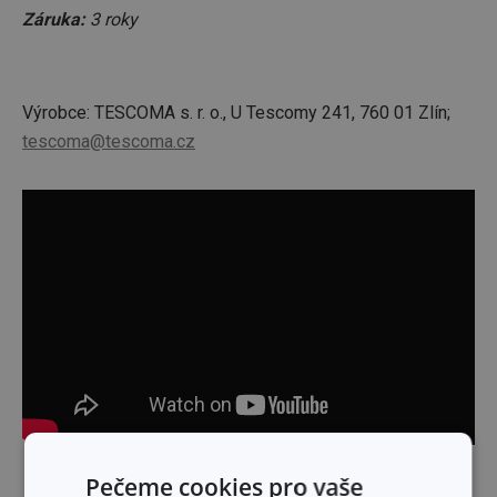
Záruka:
3 roky
Výrobce: TESCOMA s. r. o., U Tescomy 241, 760 01 Zlín;
tescoma@tescoma.cz
Skrýt text
Pečeme cookies pro vaše