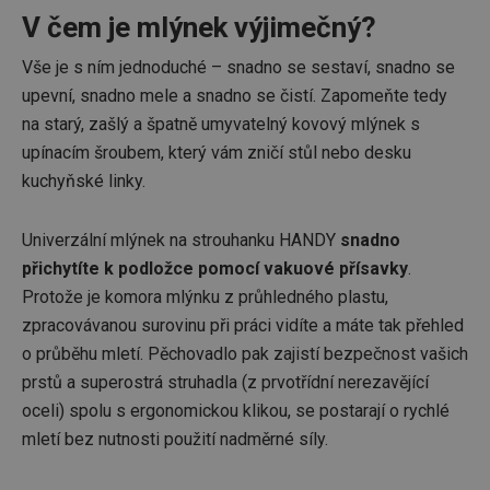
V čem je mlýnek výjimečný?
Vše je s ním jednoduché – snadno se sestaví, snadno se
upevní, snadno mele a snadno se čistí. Zapomeňte tedy
na starý, zašlý a špatně umyvatelný kovový mlýnek s
upínacím šroubem, který vám zničí stůl nebo desku
kuchyňské linky.
Univerzální mlýnek na strouhanku HANDY
snadno
přichytíte k podložce pomocí vakuové přísavky
.
Protože je komora mlýnku z průhledného plastu,
zpracovávanou surovinu při práci vidíte a máte tak přehled
o průběhu mletí. Pěchovadlo pak zajistí bezpečnost vašich
prstů a superostrá struhadla (z prvotřídní nerezavějící
oceli) spolu s ergonomickou klikou, se postarají o rychlé
mletí bez nutnosti použití nadměrné síly.