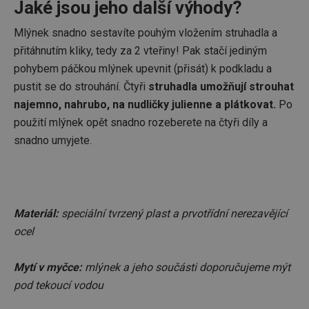
Jaké jsou jeho další výhody?
Mlýnek snadno sestavíte pouhým vložením struhadla a
přitáhnutím kliky, tedy za 2 vteřiny! Pak stačí jediným
pohybem páčkou mlýnek upevnit (přisát) k podkladu a
pustit se do strouhání. Čtyři
struhadla umožňují strouhat
najemno, nahrubo, na nudličky julienne a plátkovat.
Po
použití mlýnek opět snadno rozeberete na čtyři díly a
snadno umyjete.
Materiál:
speciální tvrzený plast a prvotřídní nerezavějící
ocel
Mytí v myčce:
mlýnek a jeho součásti doporučujeme mýt
pod tekoucí vodou