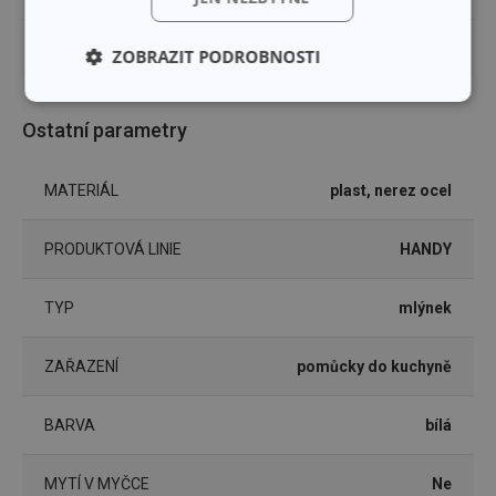
DÉLKA PRODUKTU (CM)
16
ZOBRAZIT PODROBNOSTI
Základní
Analytické a
(funkční) cookies
preferenční
Ostatní parametry
cookies
MATERIÁL
plast, nerez ocel
Marketingové
Funkční soubory
cookies
PRODUKTOVÁ LINIE
HANDY
TYP
mlýnek
ZAŘAZENÍ
pomůcky do kuchyně
Základní (funkční) cookies
BARVA
bílá
Analytické a preferenční cookies
Marketingové cookies
Funkční soubory
MYTÍ V MYČCE
Ne