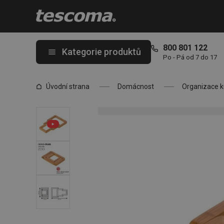
Nacházíte se na stránce Podložka rozkládací ONLINE, dřevěná
800 801 122
Kategorie produktů
Po - Pá od 7 do 17
Úvodní strana
Domácnost
Organizace 