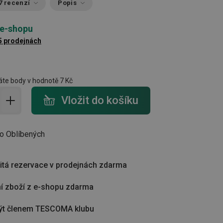
7 recenzí
Popis
 e-shopu
5 prodejnách
te body v hodnotě
7 Kč
do košíku - počet
Vložit do košíku
do Oblíbených
tá rezervace v prodejnách zdarma
í zboží z e-shopu zdarma
ýt členem TESCOMA klubu