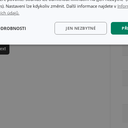
s). Nastavení lze kdykoliv změnit. Další informace najdete v
Infor
ích údajů.
Ba
ODROBNOSTI
JEN NEZBYTNÉ
PŘ
kční)
Analytické a
Marketingové
Fun
text
preferenční cookies
cookies
kční) cookies
Analytické a preferenční cookies
Marketingové cookies
Fun
ry cookie umožňují základní funkce webových stránek, jako je přihlášení uživatele a
zbytně nutných souborů cookie správně používat.
Poskytovatel
/
Vyprší
Popis
Doména
www.tescoma.cz
5 měsíců