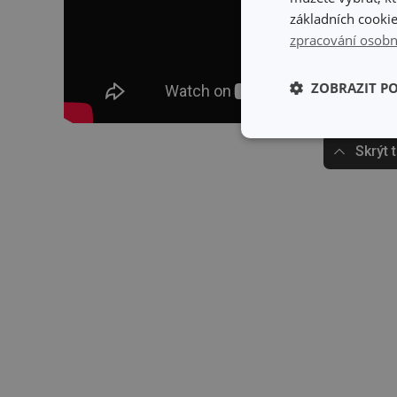
základních cookie
zpracování osobn
ZOBRAZIT P
Základní (fun
Skrýt 
cookies
Základní (fun
Nezbytně nutné soubo
stránky nelze bez ne
Název
shopsys_abc