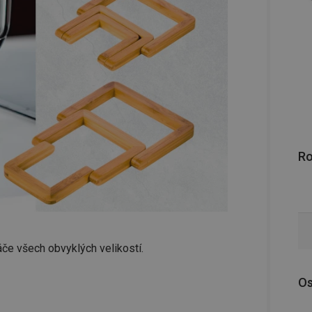
R
áče všech obvyklých velikostí.
Os