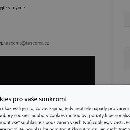
yjte v myčce.
n;
tescoma@tescoma.cz
ies pro vaše soukromí
kazovali jen to, co vás zajímá, tedy neotřelé nápady pro vaření 
ubory cookies. Soubory cookies mohou být použity k personaliza
jmout vše“ souhlasíte s používáním všech typů cookies, v části „P
eré povolíte. Souhlas lze odmítnout kliknutím na „Jen nezbytné“ (n