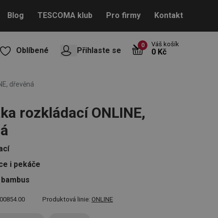
Blog
TESCOMA klub
Pro firmy
Kontakt
Váš košík
0
Oblíbené
Přihlaste se
0 Kč
NE, dřevěná
ka rozkládací ONLINE,
ná
ací
ce i pekáče
í bambus
00854.00
Produktová linie:
ONLINE