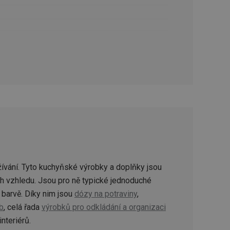
oho, jak uživatelé
e funkčnost
ovozu na několika
držovat výkon v
štěvníkovi. Používá
 optimalizovala
i zařízení, která
oužívání a zlepšila
ívání. Tyto kuchyňské výrobky a doplňky jsou
rencí výkonnosti a
ormací o chování
ch vzhledu. Jsou pro ně typické jednoduché
jejich prohlížení
jichž cílem je
analytických údajů
barvě. Díky nim jsou
dózy na potraviny
,
tránky.
ormací o chování
b
, celá řada
výrobků pro odkládání a organizaci
ížeče webových
jichž cílem je
aného obsahu nebo
interiérů.
osobní údaje.