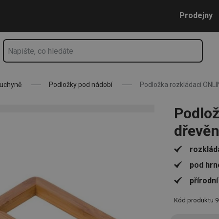
Přejít na hlavní obsah
Přejít na vyhledávání
Přejít na navigaci
Prodejny
kuchyně
Podložky pod nádobí
Podložka rozkládací ONLI
Podlož
dřevě
rozklád
pod hrn
přírodn
Kód produktu
9