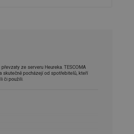
zi lidmi a roboty.
vat platné zprávy o
cript.com k
 cookie
kie-Script.com
avu uživatelské
zi lidmi a roboty.
 převzaty ze serveru Heureka. TESCOMA
vat platné zprávy o
a skutečně pocházejí od spotřebitelů, kteří
i či použili.
uhlasu uživatele
ke zlepšení
iřadí konkrétnímu
prohlížení.