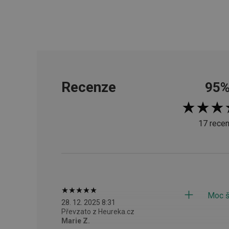
__cf_bm
CookieScriptConse
Recenze
95
FPGSID
__cf_bm
17 recen
cjConsent
__rtbh.lid
OAU
Moc š
28. 12. 2025 8:31
__Secure-YNID
Převzato z Heureka.cz
Marie Z.