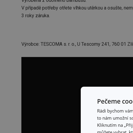
Vyrobena z odolného bambusu.
V případě potřeby otřete vlhkou utěrkou a osušte, nem
3 roky záruka.
Výrobce: TESCOMA s. r. o., U Tescomy 241, 760 01 Zlí
Pečeme cook
Rádi bychom vám u
to nám umožní so
Kliknutím na „Při
můžete vybrat, kt