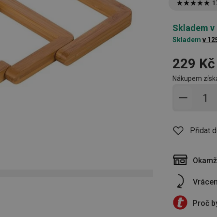
1
Skladem v
Skladem
v 12
229 Kč
Nákupem získá
Přidat 
Přidat 
Okamži
Vrácen
Proč b