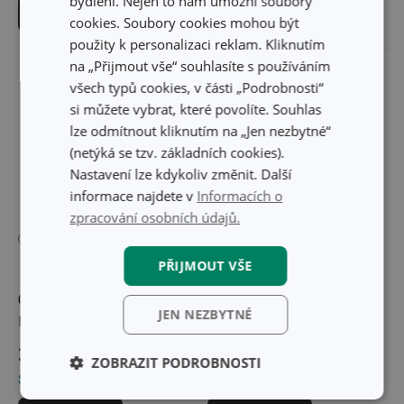
bydlení. Nejen to nám umožní soubory
Vybrat barvu
Vybrat barvu
cookies. Soubory cookies mohou být
použity k personalizaci reklam. Kliknutím
na „Přijmout vše“ souhlasíte s používáním
všech typů cookies, v části „Podrobnosti“
si můžete vybrat, které povolíte. Souhlas
lze odmítnout kliknutím na „Jen nezbytné“
(netýká se tzv. základních cookies).
Nastavení lze kdykoliv změnit. Další
informace najdete v
Informacích o
zpracování osobních údajů.
PŘIJMOUT VŠE
Obal na přikrývky FANCY
Obal na oblek FANCY
JEN NEZBYTNÉ
HOME 80 x 52 x 20 cm
HOME 100 x 60 cm
209 Kč
179 Kč
ZOBRAZIT PODROBNOSTI
Skladem v e-shopu
Skladem v e-shopu
Základní
Analytické a