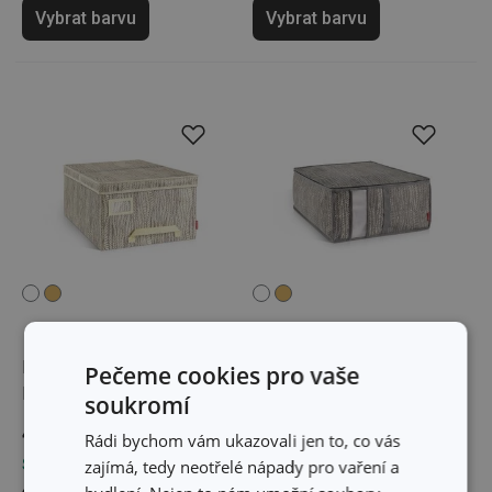
Vybrat barvu
Vybrat barvu
Krabice na oděvy FANCY
Obal na povlečení FANCY
Pečeme cookies pro vaše
HOME 40 x 52 x 25 cm
HOME 40 x 52 x 20 cm
soukromí
439 Kč
179 Kč
Rádi bychom vám ukazovali jen to, co vás
Skladem v e-shopu
zajímá, tedy neotřelé nápady pro vaření a
Skladem v e-shopu