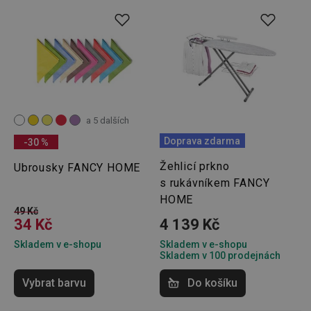
a 5 dalších
Doprava zdarma
-30 %
Žehlicí prkno
Ubrousky FANCY HOME
s rukávníkem FANCY
HOME
49 Kč
34 Kč
4 139 Kč
Skladem v e-shopu
Skladem v e-shopu
Skladem v 100 prodejnách
Vybrat barvu
Do košíku