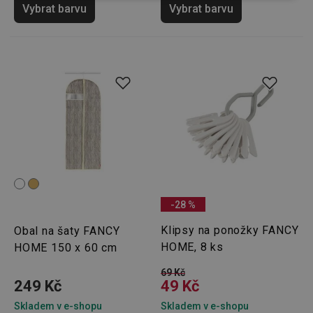
Vybrat barvu
Vybrat barvu
(funkční) cookies
preferenční
cookies
Marketingové
Funkční soubory
cookies
Základní (funkční) cookies
Analytické a preferenční cookies
-28 %
Marketingové cookies
Funkční soubory
Klipsy na ponožky FANCY
Obal na šaty FANCY
HOME, 8 ks
HOME 150 x 60 cm
Nezbytně nutné soubory cookie umožňují základní
funkce webových stránek, jako je přihlášení
uživatele a správa účtu. Webové stránky nelze bez
69 Kč
249 Kč
nezbytně nutných souborů cookie správně používat.
49 Kč
Poskytovatel
/
Skladem v e-shopu
Skladem v e-shopu
Název
Vyprší
Popis