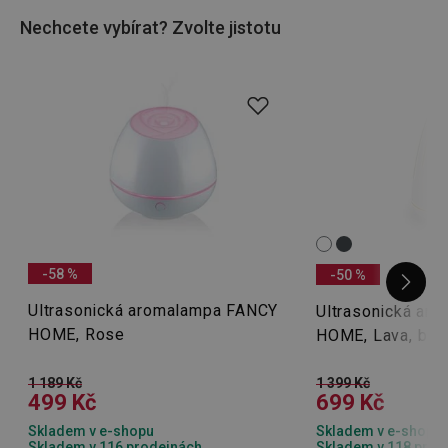
si dům či byt
dekoracemi do domácnosti
a relaxujte, co
Nechcete vybírat? Zvolte jistotu
hrdlo ráčí.
-58 %
-50 %
Ultrasonická aromalampa FANCY
Ultrasonická ar
HOME, Rose
HOME, Lava, bílá
1 189 Kč
1 399 Kč
499 Kč
699 Kč
Skladem v e-shopu
Skladem v e-shopu
Skladem v 116 prodejnách
Skladem v 118 prod