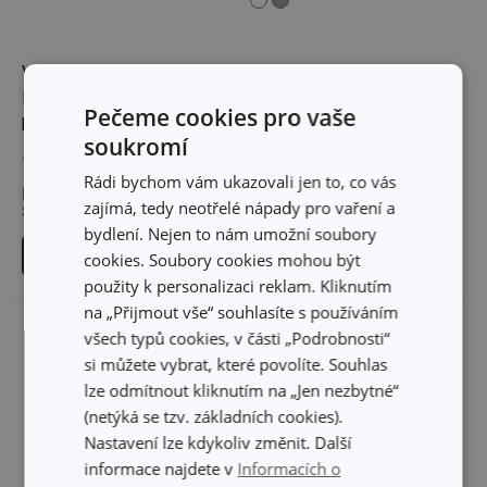
Vonný vosk FANCY
Aromalampa FANCY
HOME 3 x 25 g, Exotické
HOME, Stones
Pečeme cookies pro vaše
koření
soukromí
119 Kč
519 Kč
Rádi bychom vám ukazovali jen to, co vás
Není skladem v e-shopu
Skladem v e-shopu
zajímá, tedy neotřelé nápady pro vaření a
Skladem v 24 prodejnách
bydlení. Nejen to nám umožní soubory
Do košíku
Vybrat barvu
cookies. Soubory cookies mohou být
použity k personalizaci reklam. Kliknutím
na „Přijmout vše“ souhlasíte s používáním
všech typů cookies, v části „Podrobnosti“
si můžete vybrat, které povolíte. Souhlas
lze odmítnout kliknutím na „Jen nezbytné“
(netýká se tzv. základních cookies).
Nastavení lze kdykoliv změnit. Další
informace najdete v
Informacích o