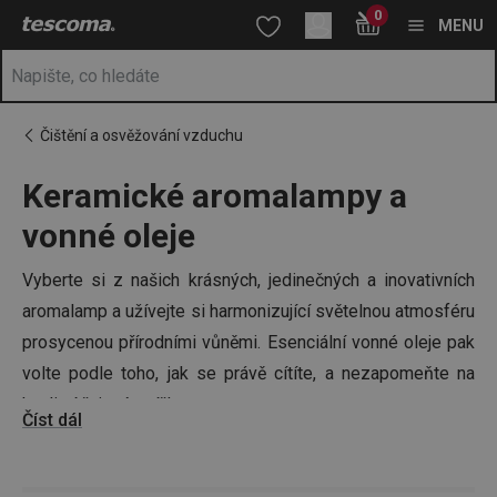
Nacházíte se na stránce Keramické aromalampy a vonné oleje
0
Přejít na hlavní obsah
Přejít na vyhledávání
Přejít na navigaci
MENU
Čištění a osvěžování vzduchu
Keramické aromalampy a
vonné oleje
Vyberte si z našich krásných, jedinečných a inovativních
aromalamp a užívejte si harmonizující světelnou atmosféru
prosycenou přírodními vůněmi. Esenciální vonné oleje pak
volte podle toho, jak se právě cítíte, a nezapomeňte na
kvalitní čajové svíčky.
Číst dál
Harmonizující domov jde ruku v ruce s relaxací. Zútulněte