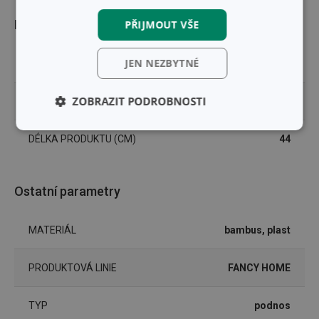
Rozměry
PŘIJMOUT VŠE
JEN NEZBYTNÉ
ŠÍŘKA PRODUKTU (CM)
30
ZOBRAZIT PODROBNOSTI
VÝŠKA PRODUKTU (CM)
2
Základní
Analytické a
DÉLKA PRODUKTU (CM)
44
(funkční) cookies
preferenční
cookies
Ostatní parametry
Marketingové
Funkční soubory
cookies
MATERIÁL
bambus, plast
PRODUKTOVÁ LINIE
FANCY HOME
TYP
podnos