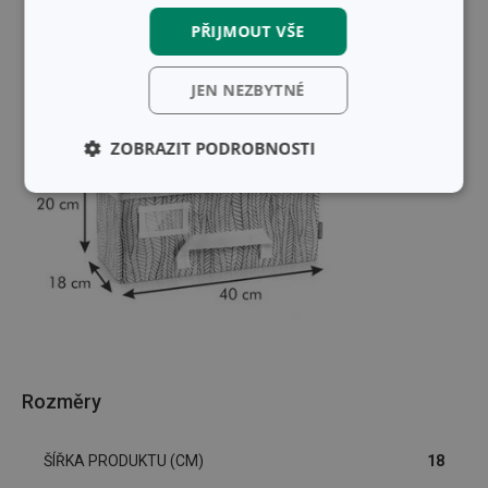
PŘIJMOUT VŠE
JEN NEZBYTNÉ
ZOBRAZIT PODROBNOSTI
Základní
Analytické a
(funkční) cookies
preferenční
cookies
Marketingové
Funkční soubory
cookies
Rozměry
ŠÍŘKA PRODUKTU (CM)
18
Základní (funkční) cookies