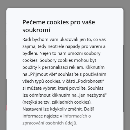
Pečeme cookies pro vaše
Výrobce: TESCOMA s. r. o., U Tescomy 241, 760 01 Zlín;
soukromí
tescoma@tescoma.cz
Rádi bychom vám ukazovali jen to, co vás
zajímá, tedy neotřelé nápady pro vaření a
bydlení. Nejen to nám umožní soubory
cookies. Soubory cookies mohou být
použity k personalizaci reklam. Kliknutím
na „Přijmout vše“ souhlasíte s používáním
všech typů cookies, v části „Podrobnosti“
si můžete vybrat, které povolíte. Souhlas
lze odmítnout kliknutím na „Jen nezbytné“
(netýká se tzv. základních cookies).
Nastavení lze kdykoliv změnit. Další
informace najdete v
Informacích o
Skrýt text
zpracování osobních údajů.