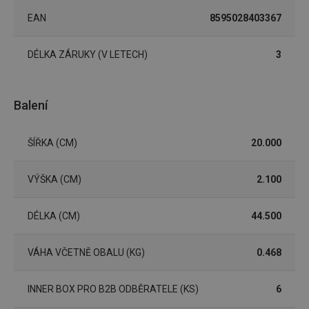
CookieScriptConsent
1 měsíc
Tento 
CookieScript
EAN
8595028403367
cookie 
www.tescoma.cz
služba 
zásadách ochrany soukromí společnosti Google
Script.
zapama
DÉLKA ZÁRUKY (V LETECH)
3
předvo
souhlas
soubor
cookie
návštěv
Balení
nutné, 
banner
Cookie
Script.
ŠÍŘKA (CM)
20.000
fungov
správně
FPGSID
30 minut
Tento 
Google
VÝŠKA (CM)
2.100
cookie 
.tescoma.cz
používá
uchová
DÉLKA (CM)
44.500
stavu
uživate
relace 
požada
VÁHA VČETNĚ OBALU (KG)
0.468
stránky
__cf_bm
30 minut
Tento 
Cloudflare Inc.
cookie 
.onesignal.com
INNER BOX PRO B2B ODBĚRATELE (KS)
6
používá
rozliše