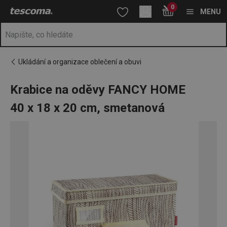
Nacházíte se na stránce Krabice na oděvy FANCY HOME 40 x 18
0
Přejít na hlavní obsah
Přejít na vyhledávání
Přejít na navigaci
MENU
Ukládání a organizace oblečení a obuvi
Krabice na oděvy FANCY HOME
40 x 18 x 20 cm, smetanová