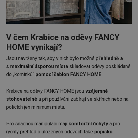
V čem Krabice na oděvy FANCY
HOME vynikají?
Jsou navrženy tak, aby v nich bylo možné p
řehledně a
s maximální úsporou místa
skladovat oděvy poskládané
do „komínků“
pomocí šablon FANCY HOME.
Krabice na oděvy FANCY HOME jsou
vzájemně
stohovatelné
a při používání zabírají ve skříních nebo na
policích jen minimum místa.
Pro snadnou manipulaci mají
komfortní úchyty
a pro
rychlý přehled o uložených oděvech také
popisku.