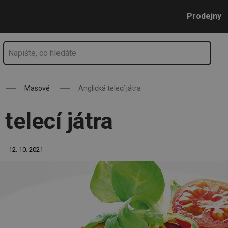
Přejít na hlavní obsah
Přejít na vyhledávání
Přejít na navigaci
Prodejny
Masové
Anglická telecí játra
telecí játra
12. 10. 2021