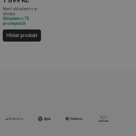
1 899 Kč
kční soubory
Není skladem v e-
shopu
Skladem v 73
 správa účtu. Webové
prodejnách
Hlídat produkt
zi lidmi a roboty.
vat platné zprávy o
cript.com k
 cookie
kie-Script.com
avu uživatelské
zi lidmi a roboty.
vat platné zprávy o
uhlasu uživatele