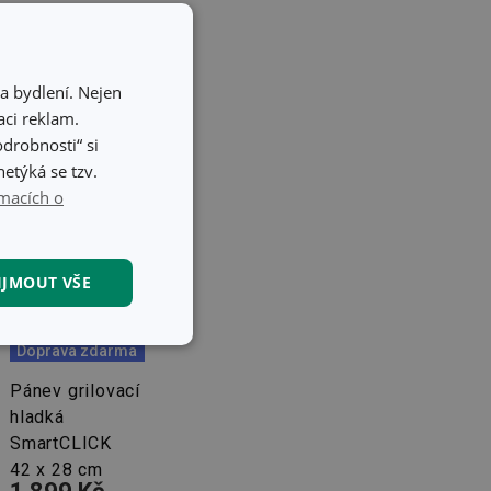
a bydlení. Nejen
ci reklam.
odrobnosti“ si
etýká se tzv.
macích o
IJMOUT VŠE
kční soubory
Doprava zdarma
Pánev grilovací
hladká
SmartCLICK
42 x 28 cm