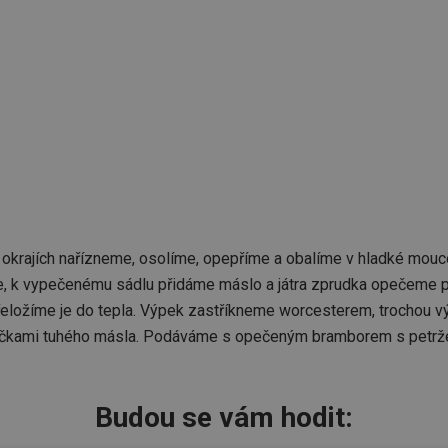
a okrajích nařízneme, osolíme, opepříme a obalíme v hladké mou
je, k vypečenému sádlu přidáme máslo a játra zprudka opečeme p
Přeložíme je do tepla. Výpek zastříkneme worcesterem, trochou v
čkami tuhého másla. Podáváme s opečeným bramborem s petrže
Budou se vám hodit: