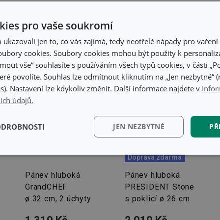
ies pro vaše soukromí
kazovali jen to, co vás zajímá, tedy neotřelé nápady pro vaření 
ubory cookies. Soubory cookies mohou být použity k personaliza
jmout vše“ souhlasíte s používáním všech typů cookies, v části „P
eré povolíte. Souhlas lze odmítnout kliknutím na „Jen nezbytné“ (n
s). Nastavení lze kdykoliv změnit. Další informace najdete v
Infor
ích údajů.
ODROBNOSTI
JEN NEZBYTNÉ
PŘ
kční)
Analytické a
Marketingové
Fun
Doprava zdarma
preferenční cookies
cookies
Pánev hluboká
Pánev hluboká
GrandCHEF
PRESIDENT Stone
ø 32 cm, 2 úchyty
s poklicí ø 26 cm