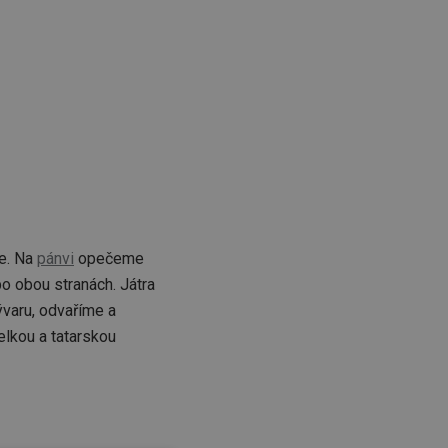
ce. Na
pánvi
opečeme
o obou stranách. Játra
ývaru, odvaříme a
lkou a tatarskou