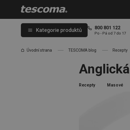
Nacházíte se na stránce Anglická telecí játra
800 801 122
Kategorie produktů
Po - Pá od 7 do 17
Úvodní strana
TESCOMA blog
Recepty
Anglická 
Recepty
Masové