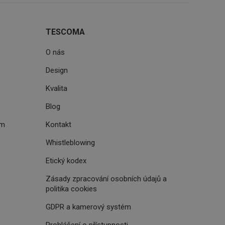
ke zlepšení
iřadí konkrétnímu
prohlížení.
TESCOMA
O nás
Design
oho, jak uživatelé
Kvalita
e funkčnost
ovozu na několika
držovat výkon v
Blog
ém
Kontakt
štěvníkovi. Používá
 optimalizovala
Whistleblowing
Etický kodex
i zařízení, která
Zásady zpracování osobních údajů a
oužívání a zlepšila
politika cookies
GDPR a kamerový systém