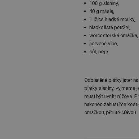
100 g slaniny,
40 g másla,
1 lžíce hladké mouky,
hladkolistá petržel,
worcesterská omáčka,
červené víno,
sůl, pepř
Odblaněné plátky jater n
plátky slaniny, vyjmeme 
musí být uvnitř růžová. 
nakonec zahustíme kosti
omáčkou, přelité šťávou.