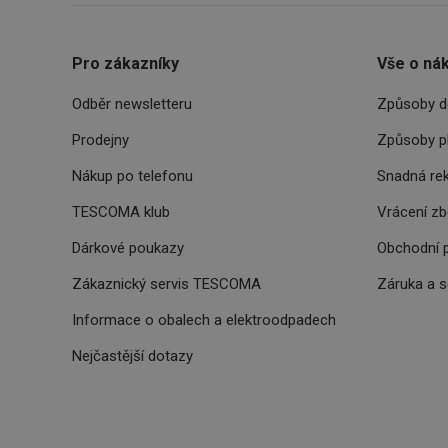
__rtbh.lid
Pro zákazníky
Vše o ná
OAU
Odběr newsletteru
Způsoby d
__Secure-YNID
Prodejny
Způsoby p
HAPLB8G
Nákup po telefonu
Snadná re
TESCOMA klub
Vrácení z
Dárkové poukazy
Obchodní 
INGRESSCOOKIE
Zákaznický servis TESCOMA
Záruka a 
clientToken
Informace o obalech a elektroodpadech
udid
Nejčastější dotazy