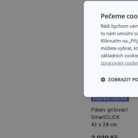
Pečeme cook
Rádi bychom vám u
to nám umožní so
Kliknutím na „Při
můžete vybrat, kt
základních cookie
zpracování osobn
ZOBRAZIT P
Základní (fun
Doprava zdarma
cookies
Pánev grilovací
SmartCLICK
42 x 28 cm