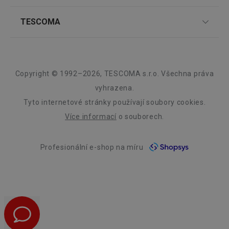
Způsoby platby
souhlas
soubor
TESCOMA klub
Pro firmy
cookie
TESCOMA
Snadná reklamace
návštěv
nutné, 
Dárkové poukazy
Affiliate program
banner
Vrácení zboží zdarma
O nás
Cookie
Zákaznický servis TESCOMA
Script.
Kariéra
fungov
Obchodní podmínky
Design
správně
Copyright © 1992–2026, TESCOMA s.r.o. Všechna práva
Informace o obalech a elektroodpadech
Náhradní plnění
FPGSID
30 minut
Tento 
Google
Záruka a servis TESCOMA
Kvalita
vyhrazena.
cookie 
.tescoma.cz
Nejčastější dotazy
Elektronický objednávkový systém TESCOMA B2B
používá
Tyto internetové stránky používají soubory cookies.
uchová
Blog
stavu
Více informací
o souborech.
uživate
relace 
Kontakt
požada
stránky
Profesionální e-shop na míru
Whistleblowing
__cf_bm
30 minut
Tento 
Cloudflare Inc.
cookie 
.onesignal.com
Etický kodex
používá
rozliše
lidmi a
Zásady zpracování osobních údajů a politika cookies
To je p
přínosn
bylo m
GDPR a kamerový systém
podáva
platné 
o použí