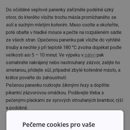
Do očištěné vepřové panenky zařízněte podélně úzký
otvor, do kterého vložte trochu másla promíchaného se
solí a suchým mletým kořením. Maso osolte a okořeňte,
poté obalte v hladké mouce a pečte na rozpáleném sádle
ze všech stran. Opečenou panenku pak vložte do vyhřáté
trouby a nechte ji při teplotě 180 °C zvolna dopékat podle
velikosti asi 5 – 10 minut. Ve výpeku v
pánvi
pak
osmahněte nakrájený nebo nastrouhaný zázvor, zalijte ho
smetanou, přidejte sůl, případně zbylé kořeněné máslo, a
krátce povařte do zahoustnutí.
Pečenou panenku rozkrojte šikmými řezy a doplňte
pikantní zázvorovou omáčkou. Podávejte třeba s
pečenými plackami ze syrových strouhaných brambor, rýží
a podobně.
Budou se vám hodit:
Pečeme cookies pro vaše