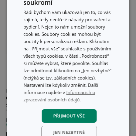
soukromí
Rádi bychom vám ukazovali jen to, co vás
zajímá, tedy neotřelé nápady pro vaření a
bydlení. Nejen to nám umožní soubory
cookies. Soubory cookies mohou být
použity k personalizaci reklam. Kliknutím
na „Přijmout vše“ souhlasíte s používáním
všech typů cookies, v části „Podrobnosti“
si můžete vybrat, které povolíte. Souhlas
lze odmítnout kliknutím na „Jen nezbytné“
(netýká se tzv. základních cookies).
Nastavení lze kdykoliv změnit. Další
Pánev hluboká
Pánev hluboká
informace najdete v
Informacích o
GrandCHEF ø 30 cm,
GrandCHEF ø 32 cm,
zpracování osobních údajů.
2 úchyty
2 úchyty
1 259 Kč
1 319 Kč
PŘIJMOUT VŠE
Není skladem v e-shopu
Není skladem v e-shopu
Skladem v 16 prodejnách
Skladem v 16 prodejnách
JEN NEZBYTNÉ