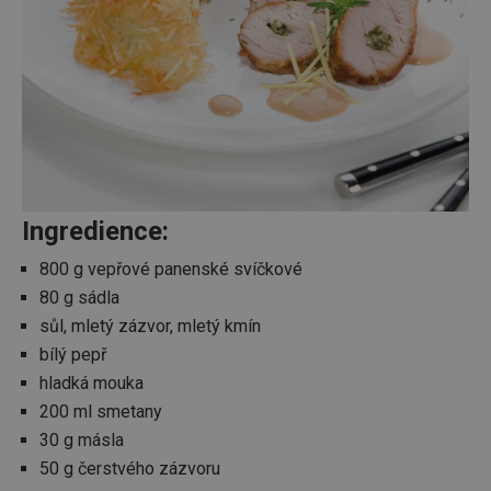
Ingredience:
800 g vepřové panenské svíčkové
80 g sádla
sůl, mletý zázvor, mletý kmín
bílý pepř
hladká mouka
200 ml smetany
30 g másla
50 g čerstvého zázvoru