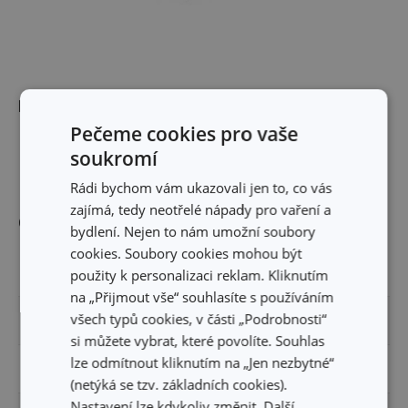
Rozměry
Pečeme cookies pro vaše
soukromí
DÉLKA PRODUKTU (CM)
4
Rádi bychom vám ukazovali jen to, co vás
zajímá, tedy neotřelé nápady pro vaření a
Ostatní parametry
bydlení. Nejen to nám umožní soubory
cookies. Soubory cookies mohou být
MATERIÁL
kov
použity k personalizaci reklam. Kliknutím
na „Přijmout vše“ souhlasíte s používáním
všech typů cookies, v části „Podrobnosti“
PRODUKTOVÁ LINIE
DELÍCIA
si můžete vybrat, které povolíte. Souhlas
lze odmítnout kliknutím na „Jen nezbytné“
TYP
sada vykrajovátek
(netýká se tzv. základních cookies).
Nastavení lze kdykoliv změnit. Další