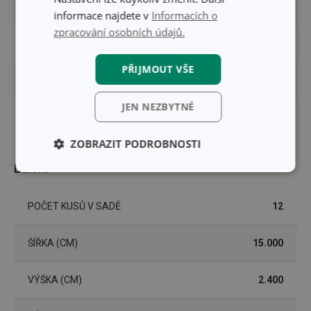
ZAŘAZENÍ
vykrajovátka a rádla
informace najdete v
Informacích o
zpracování osobních údajů.
MYTÍ V MYČCE
Ne
PŘIJMOUT VŠE
EAN
8595028428704
JEN NEZBYTNÉ
DÉLKA ZÁRUKY (V LETECH)
3
ZOBRAZIT PODROBNOSTI
Balení
Základní
Analytické a
(funkční) cookies
preferenční
cookies
POČET KUSŮ V SADĚ
12
ŠÍŘKA (CM)
15.000
Marketingové
Funkční soubory
cookies
VÝŠKA (CM)
2.400