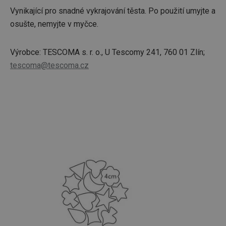
Vynikající pro snadné vykrajování těsta. Po použití umyjte a
osušte, nemyjte v myčce.
Výrobce: TESCOMA s. r. o., U Tescomy 241, 760 01 Zlín;
tescoma@tescoma.cz