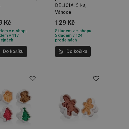
oho, jak uživatelé
s
DELÍCIA, 5 ks,
e funkčnost
ovozu na několika
Vánoce
držovat výkon v
9 Kč
129 Kč
štěvníkovi. Používá
 optimalizovala
dem v e-shopu
Skladem v e-shopu
dem v 117
Skladem v 124
dejnách
prodejnách
Do košíku
Do košíku
i zařízení, která
oužívání a zlepšila
rencí výkonnosti a
ormací o chování
jejich prohlížení
jichž cílem je
analytických údajů
tránky.
ormací o chování
ížeče webových
jichž cílem je
aného obsahu nebo
osobní údaje.