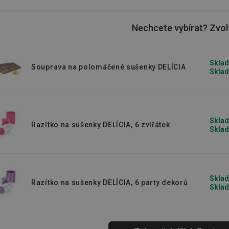
 a zapojit je do
pečení cukroví
i jiných
speciální
dětská vykrajovátka
ve tvaru
Nechcete vybírat? Zvolt
Sklad
Souprava na polomáčené sušenky DELÍCIA
Sklad
Sklad
Razítko na sušenky DELÍCIA, 6 zvířátek
Sklad
Sklad
Razítko na sušenky DELÍCIA, 6 party dekorů
Sklad