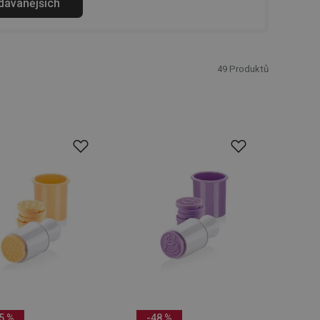
odávanějších
49
Produktů
5 %
-48 %