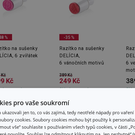
48 %
-35 %
zítko na sušenky
Razítko na sušenky
Raz
ÍCIA, 6 zvířátek
DELÍCIA,
DEL
6 vánočních motivů
6 v
mot
 Kč
389 Kč
9 Kč
249 Kč
38
adem v e-shopu
Skladem v e-shopu
Skla
adem v 125
Skladem v 115
Skla
dejnách
prodejnách
pro
ies pro vaše soukromí
Do košíku
Do košíku
kazovali jen to, co vás zajímá, tedy neotřelé nápady pro vaření 
ubory cookies. Soubory cookies mohou být použity k personaliza
jmout vše“ souhlasíte s používáním všech typů cookies, v části „P
eré povolíte. Souhlas lze odmítnout kliknutím na „Jen nezbytné“ (n