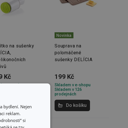
Novinka
ítko na sušenky
Souprava na
ÍCIA,
polomáčené
elikonočních
sušenky DELÍCIA
ivů
9 Kč
199 Kč
dem v e-shopu
Skladem v e-shopu
dem v 122
Skladem v 126
dejnách
prodejnách
Do košíku
Do košíku
a bydlení. Nejen
ci reklam.
odrobnosti“ si
etýká se tzv.