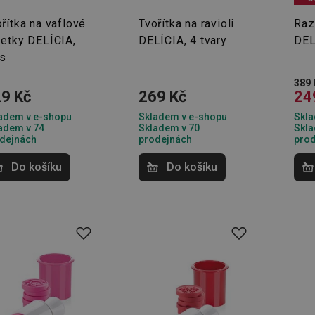
řítka na vaflové
Tvořítka na ravioli
Raz
zetky DELÍCIA,
DELÍCIA, 4 tvary
DEL
ks
389 
9 Kč
269 Kč
24
adem v e-shopu
Skladem v e-shopu
Skla
adem v 74
Skladem v 70
Skla
dejnách
prodejnách
pro
Do košíku
Do košíku