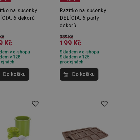
ítko na sušenky
Razítko na sušenky
ÍCIA, 6 dekorů
DELÍCIA, 6 party
dekorů
Kč
389 Kč
9 Kč
199 Kč
dem v e-shopu
Skladem v e-shopu
dem v 128
Skladem v 125
dejnách
prodejnách
Do košíku
Do košíku