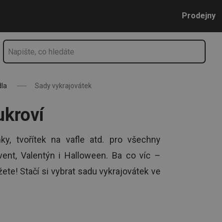
9 Kč ✔
Přejít na hlavní obsah
Přejít na vyhledávání
Přejít na navigaci
Prodejny
dla
Sady vykrajovátek
ukroví
ky, tvořítek na vafle atd. pro všechny
dvent, Valentýn i Halloween. Ba co víc –
ete! Stačí si vybrat sadu vykrajovátek ve