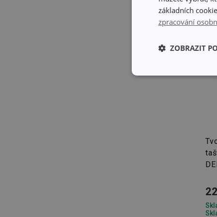
základních cookie
zpracování osobn
ZOBRAZIT P
Základní (fun
cookies
Tvo
taš
Základní (fun
DE
Nezbytně nutné soubo
stránky nelze bez ne
22
Název
Skl
Skl
shopsys_abc