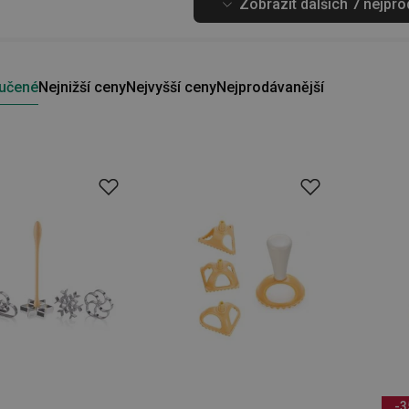
Zobrazit dalších 7 nejpr
učené
Nejnižší ceny
Nejvyšší ceny
Nejprodávanější
-3