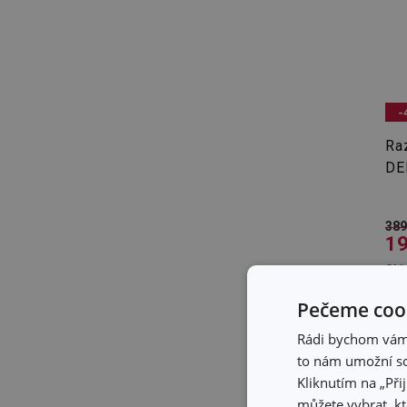
-
Ra
DEL
389
19
Skl
Skl
pro
Pečeme cook
Rádi bychom vám u
to nám umožní so
Kliknutím na „Při
můžete vybrat, kt