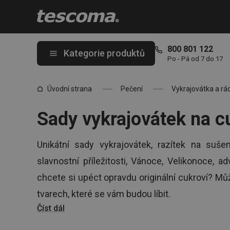
Nacházíte se na stránce Sady vykrajovátek – česká kvalita od 9
800 801 122
Kategorie produktů
Po - Pá od 7 do 17
Úvodní strana
Pečení
Vykrajovátka a rá
Sady vykrajovátek na c
Unikátní sady vykrajovátek, razítek na sušen
slavnostní příležitosti, Vánoce, Velikonoce, a
chcete si upéct opravdu originální cukroví? Můž
tvarech, které se vám budou líbit.
Číst dál