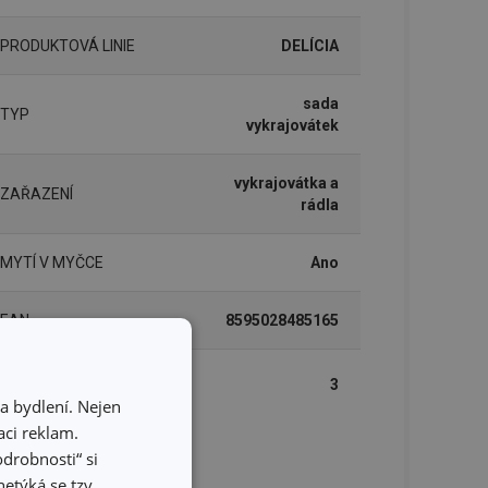
PRODUKTOVÁ LINIE
DELÍCIA
sada
TYP
vykrajovátek
vykrajovátka a
ZAŘAZENÍ
rádla
MYTÍ V MYČCE
Ano
EAN
8595028485165
DÉLKA ZÁRUKY (V
3
LETECH)
a bydlení. Nejen
ci reklam.
odrobnosti“ si
lení
etýká se tzv.