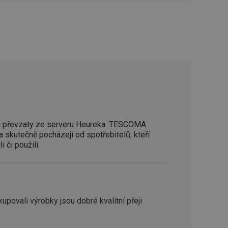
zi lidmi a roboty.
vat platné zprávy o
cript.com k
 cookie
kie-Script.com
avu uživatelské
zi lidmi a roboty.
vat platné zprávy o
 převzaty ze serveru Heureka. TESCOMA
a skutečně pocházejí od spotřebitelů, kteří
uhlasu uživatele
i či použili.
ke zlepšení
iřadí konkrétnímu
prohlížení.
ovali výrobky jsou dobré kvalitní přeji