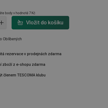
te body v hodnotě
7 Kč
do košíku - počet
Vložit do košíku
do Oblíbených
tá rezervace v prodejnách zdarma
í zboží z e-shopu zdarma
ýt členem TESCOMA klubu