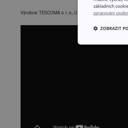
základních cookie
Výrobce: TESCOMA s. r. o., U Tescomy 241, 760 01 Zlí
zpracování osobn
ZOBRAZIT P
Základní (fun
cookies
Základní (fun
Nezbytně nutné soubo
stránky nelze bez ne
Název
shopsys_abc