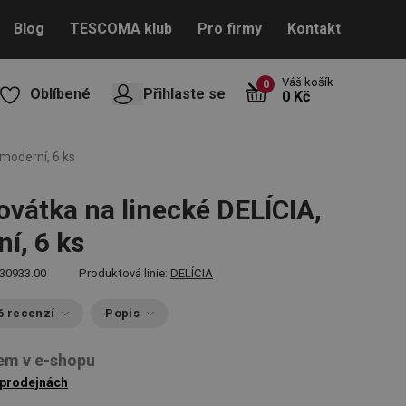
Blog
TESCOMA klub
Pro firmy
Kontakt
Váš košík
0
Oblíbené
Přihlaste se
0 Kč
 moderní, 6 ks
ovátka na linecké DELÍCIA,
í, 6 ks
30933.00
Produktová linie:
DELÍCIA
6 recenzí
Popis
em v e-shopu
 prodejnách