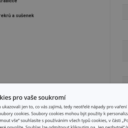
krabičce
krekrů a sušenek
ies pro vaše soukromí
kazovali jen to, co vás zajímá, tedy neotřelé nápady pro vaření 
ubory cookies. Soubory cookies mohou být použity k personaliza
jmout vše“ souhlasíte s používáním všech typů cookies, v části „P
Ba
eré povolíte. Souhlas lze odmítnout kliknutím na „Jen nezbytné“ (n