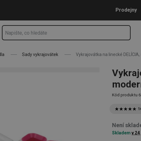
í, 6 ks
Přejít na hlavní obsah
Přejít na vyhledávání
Přejít na navigaci
Prodejny
dla
Sady vykrajovátek
Vykrajovátka na linecké DELÍCIA,
Vykraj
modern
Kód produktu
6
1
Není sklad
Skladem
v 24