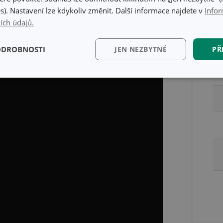
s). Nastavení lze kdykoliv změnit. Další informace najdete v
Infor
n;
ích údajů.
tescoma@tescoma.cz
ODROBNOSTI
JEN NEZBYTNÉ
PŘ
kční)
Analytické a
Marketingové
Fun
preferenční cookies
cookies
kční) cookies
Analytické a preferenční cookies
Marketingové cookies
Fun
ry cookie umožňují základní funkce webových stránek, jako je přihlášení uživatele a
zbytně nutných souborů cookie správně používat.
Poskytovatel
/
Vyprší
Popis
Doména
www.tescoma.cz
5 měsíců