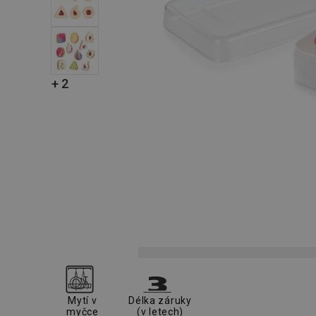
+ 2
Mytí v
Délka záruky
myčce
(v letech)