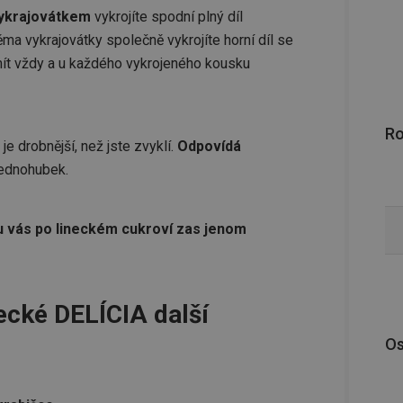
vykrajovátkem
vykrojíte spodní plný díl
ma vykrajovátky společně vykrojíte horní díl se
ít vždy a u každého vykrojeného kousku
R
je drobnější, než jste zvyklí.
Odpovídá
 jednohubek.
 u vás po lineckém cukroví zas jenom
ecké DELÍCIA další
Os