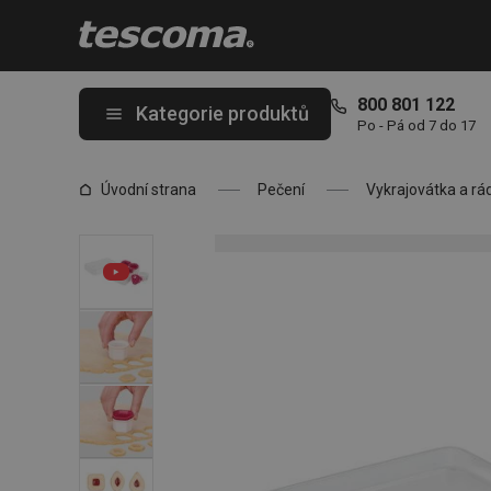
Nacházíte se na stránce Vykrajovátka na linecké DELÍCIA, modern
800 801 122
Kategorie produktů
Po - Pá od 7 do 17
Úvodní strana
Pečení
Vykrajovátka a rá