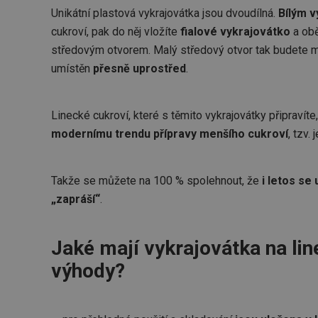
Unikátní plastová vykrajovátka jsou dvoudílná.
Bílým 
cukroví, pak do něj vložíte
fialové vykrajovátko
a obě
středovým otvorem. Malý středový otvor tak budete m
umístěn
přesně uprostřed
.
Linecké cukroví, které s těmito vykrajovátky připravíte, 
modernímu trendu přípravy menšího cukroví
, tzv.
Takže se můžete na 100 % spolehnout, že
i letos se
„zapráší“
.
Jaké mají vykrajovátka na lin
výhody?