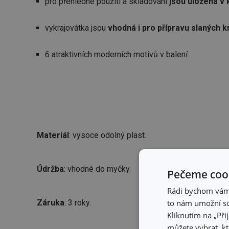
pro přehledné použití a skladování
jsou uložena v 
vykrajovátka jsou
vhodná i pro přípravu slaných 
6 atraktivních moderních motivů v balení
Materiál
: vysoce odolný plast.
Údržba
: vhodné do myčky.
Pečeme cook
Rádi bychom vám u
Záruka
: 3 roky.
to nám umožní so
Kliknutím na „Při
můžete vybrat, kt