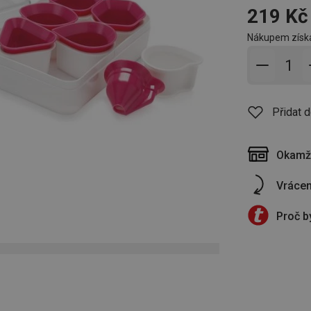
219 Kč
Nákupem získá
Přidat 
Přidat 
Okamži
Vrácen
Proč b