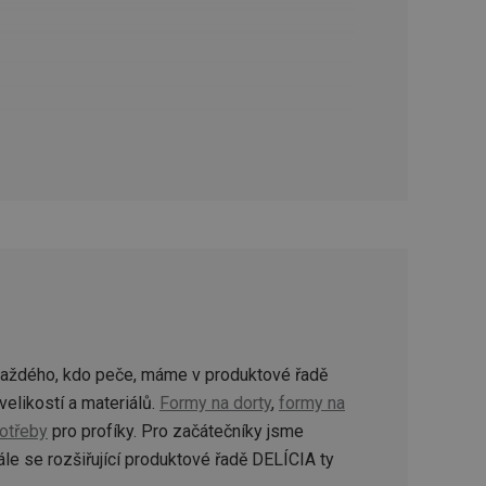
oho, jak uživatelé
e funkčnost
ovozu na několika
držovat výkon v
štěvníkovi. Používá
 optimalizovala
i zařízení, která
oužívání a zlepšila
rencí výkonnosti a
ormací o chování
každého, kdo peče, máme v produktové řadě
jejich prohlížení
jichž cílem je
analytických údajů
velikostí a materiálů.
Formy na dorty
,
formy na
tránky.
otřeby
pro profíky. Pro začátečníky jsme
ormací o chování
ížeče webových
jichž cílem je
le se rozšiřující produktové řadě DELÍCIA ty
aného obsahu nebo
osobní údaje.