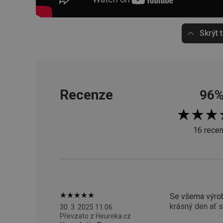
__cf_bm
Skrýt 
CookieScriptConse
FPGSID
Recenze
96
__cf_bm
16 recen
cjConsent
__rtbh.lid
OAU
Se všema výrob
__Secure-YNID
krásný den ať 
30. 3. 2025 11:06
Převzato z Heureka.cz