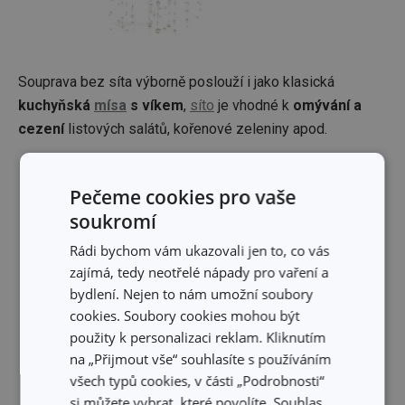
Souprava bez síta výborně poslouží i jako klasická
kuchyňská
mísa
s víkem
,
síto
je vhodné k
omývání a
cezení
listových salátů, kořenové zeleniny apod.
Pečeme cookies pro vaše
soukromí
Rádi bychom vám ukazovali jen to, co vás
zajímá, tedy neotřelé nápady pro vaření a
bydlení. Nejen to nám umožní soubory
cookies. Soubory cookies mohou být
použity k personalizaci reklam. Kliknutím
na „Přijmout vše“ souhlasíte s používáním
všech typů cookies, v části „Podrobnosti“
si můžete vybrat, které povolíte. Souhlas