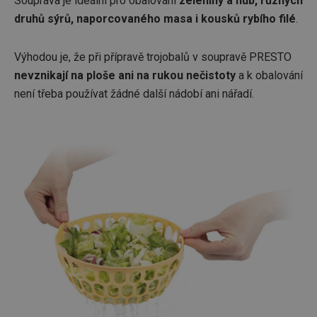
Souprava je ideální pro obalování
zeleniny a hub, různých
druhů sýrů, naporcovaného masa i kousků rybího filé
.
Výhodou je, že při přípravě trojobalů v soupravě PRESTO
nevznikají na ploše ani na rukou nečistoty
a k obalování
není třeba používat žádné další nádobí ani nářadí.