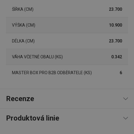
4 týdny
cookie 
používá
ŠÍŘKA (CM)
23.700
routing
zlepšen
navigač
zkušeno
VÝŠKA (CM)
10.900
uživatel
že je př
konkré
DÉLKA (CM)
23.700
serveru
zajistí
konzist
a efekti
VÁHA VČETNĚ OBALU (KG)
0.342
prohlíž
OAU
.opera.com
11 měsíců
4 týdny
MASTER BOX PRO B2B ODBĚRATELE (KS)
6
__Secure-YNID
.youtube.com
5 měsíců
4 týdny
HAPLB8G
.go.sonobi.com
Zavřením
Tento 
prohlížeče
cookie 
Recenze
používá
sledová
toho, j
uživate
Produktová linie
interagu
webov
stránka
97
%
5
12
x
zajišťuj
4
0
x