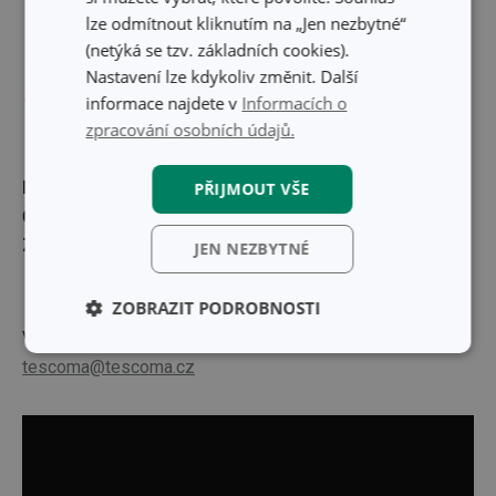
lze odmítnout kliknutím na „Jen nezbytné“
(netýká se tzv. základních cookies).
Nastavení lze kdykoliv změnit. Další
informace najdete v
Informacích o
zpracování osobních údajů.
Materiál:
recyklovatelný plast
PŘIJMOUT VŠE
Čištění:
vhodná do myčky
Záruka:
3 roky
JEN NEZBYTNÉ
ZOBRAZIT PODROBNOSTI
Výrobce: TESCOMA s. r. o., U Tescomy 241, 760 01 Zlín;
Základní
Analytické a
tescoma@tescoma.cz
(funkční) cookies
preferenční
cookies
Marketingové
Funkční soubory
cookies