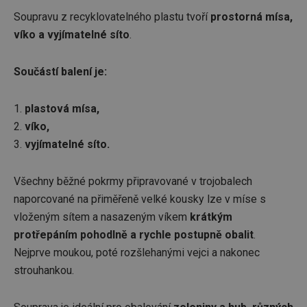
Soupravu z recyklovatelného plastu tvoří
prostorná mísa,
víko a vyjímatelné síto
.
Součástí balení je:
plastová mísa,
víko,
vyjímatelné síto.
Všechny běžné pokrmy připravované v trojobalech
naporcované na přiměřeně velké kousky lze v míse s
vloženým sítem a nasazeným víkem
krátkým
protřepáním pohodlně a rychle postupně obalit
.
Nejprve moukou, poté rozšlehanými vejci a nakonec
strouhankou.