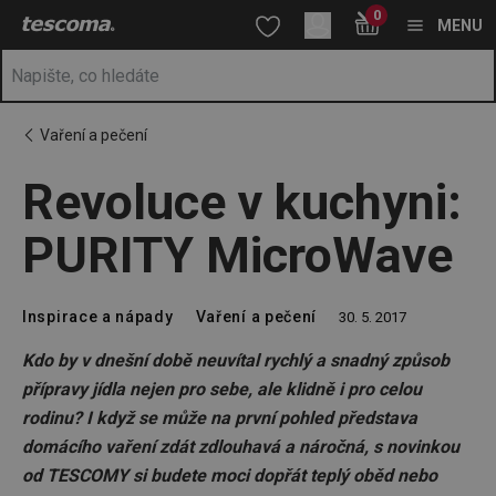
Nacházíte se na stránce Revoluce v kuchyni: PURITY MicroWave
0
Přejít na hlavní obsah
Přejít na vyhledávání
Přejít na navigaci
MENU
Vaření a pečení
Revoluce v kuchyni:
PURITY MicroWave
Inspirace a nápady
Vaření a pečení
30. 5. 2017
Kdo by v dnešní době neuvítal rychlý a snadný způsob
přípravy jídla nejen pro sebe, ale klidně i pro celou
rodinu? I když se může na první pohled představa
domácího vaření zdát zdlouhavá a náročná, s novinkou
od TESCOMY si budete moci dopřát teplý oběd nebo