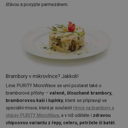
šťávou a posypte parmezánem.
Základní (funkční) cookies
Analytické a preferenční cookies
Marketingové cookies
Funkční soubory
Nezbytně nutné soubory cookie umožňují základní
funkce webových stránek, jako je přihlášení
uživatele a správa účtu. Webové stránky nelze bez
nezbytně nutných souborů cookie správně používat.
Poskytovatel
/
Název
Vyprší
Popis
Doména
shopsys_abc
www.tescoma.cz
5 měsíců
4 týdny
Brambory v mikrovlnce? Jakkoli!
__cf_bm
29 minut
Tento 
Cloudflare Inc.
59 sekund
cookie 
.heureka.cz
Linie PURITY MicroWave se umí postarat také o
používá
rozliše
bramborové přílohy –
vařené, šťouchané brambory,
lidmi a
To je p
bramborovou kaši i lupínky
, které se připravují ve
přínosn
bylo m
speciální misce, která je součástí
Hrnce na brambory a
podáva
platné 
chipsy PURITY MicroWave
, a v níž uděláte i
zdravou
o použí
chipsovou variantu z řepy, celeru, petržele či batát.
jejich
webov