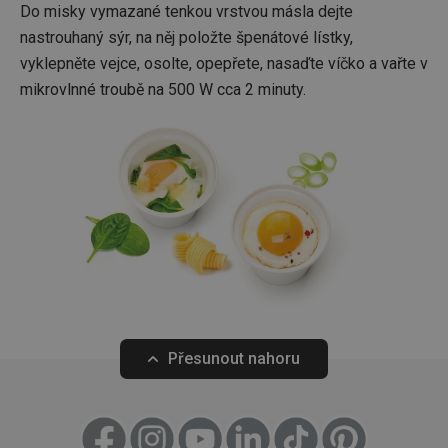
Do misky vymazané tenkou vrstvou másla dejte
rozliše
lidmi a
nastrouhaný sýr, na něj položte špenátové lístky,
To je p
přínosn
vyklepněte vejce, osolte, opepřete, nasaďte víčko a vařte v
bylo m
podáva
mikrovlnné troubě na 500 W cca 2 minuty.
platné 
o použí
jejich
webov
stránek
cjConsent
.tescoma.cz
1 rok
Tento 
cookie 
používá
ukládán
souhla
uživate
cookies
webov
stránká
__rtbh.lid
www.tescoma.cz
11 měsíců
Tento 
4 týdny
cookie 
používá
Přesunout nahoru
routing
zlepšen
navigač
zkušeno
uživatel
že je př
konkré