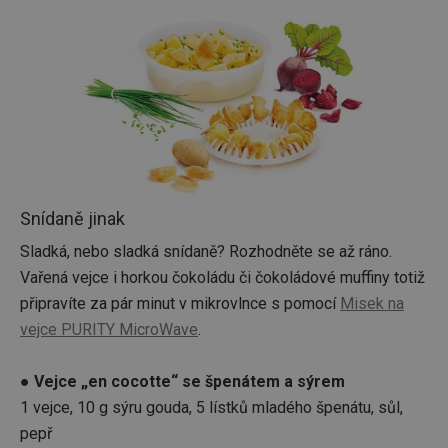
stránek
CookieScriptConsent
1 měsíc
Tento 
CookieScript
cookie 
www.tescoma.cz
služba 
zásadách ochrany soukromí společnosti Google
Script.
zapama
předvo
souhlas
soubor
cookie
návštěv
nutné, 
banner
Cookie
Snídaně jinak
Script.
fungov
správně
Sladká, nebo sladká snídaně? Rozhodněte se až ráno.
Vařená vejce i horkou čokoládu či čokoládové muffiny totiž
FPGSID
30 minut
Tento 
Google
cookie 
.tescoma.cz
připravíte za pár minut v mikrovlnce s pomocí
Misek na
používá
uchová
vejce PURITY MicroWave
.
stavu
uživate
relace 
požada
● Vejce „en cocotte“ se špenátem a sýrem
stránky
1 vejce, 10 g sýru gouda, 5 lístků mladého špenátu, sůl,
__cf_bm
30 minut
Tento 
Cloudflare Inc.
cookie 
pepř
.onesignal.com
používá