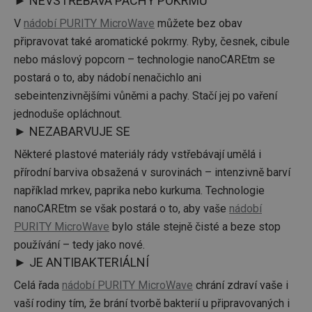
► NEVSTŘEBÁVÁ PACHY POKRMŮ
V
nádobí PURITY MicroWave
můžete bez obav
připravovat také aromatické pokrmy. Ryby, česnek, cibule
nebo máslový popcorn – technologie nanoCAREtm se
postará o to, aby nádobí nenačichlo ani
sebeintenzivnějšími vůněmi a pachy. Stačí jej po vaření
jednoduše opláchnout.
► NEZABARVUJE SE
Některé plastové materiály rády vstřebávají umělá i
přírodní barviva obsažená v surovinách – intenzivně barví
například mrkev, paprika nebo kurkuma. Technologie
nanoCAREtm se však postará o to, aby vaše
nádobí
PURITY MicroWave
bylo stále stejně čisté a beze stop
používání – tedy jako nové.
► JE ANTIBAKTERIÁLNÍ
Celá řada
nádobí PURITY MicroWave
chrání zdraví vaše i
vaší rodiny tím, že brání tvorbě bakterií u připravovaných i