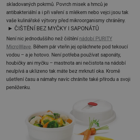
skladovaných pokrmů. Povrch misek a hrnců je
antibakteriální a i při vaření s mlékem nebo vejci jsou tak
vaše kulinářské výtvory před mikroorganismy chráněny.
► ČIŠTĚNÍ BEZ MYČKY I SAPONÁTŮ
Není nic jednoduššího než čištění
nádobí PURITY
MicroWave
. Během pár vteřin jej opláchnete pod tekoucí
vodou – a je hotovo. Není potřeba používat saponáty,
houbičky ani myčku – mastnota ani nečistota na nádobí
neulpívá a uklizeno tak máte bez mrknutí oka. Kromě
ušetření času a námahy navíc chráníte také přírodu a svoji
peněženku.