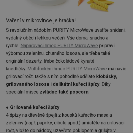
Vaření v mikrovlnce je hračka!
S revolučním nádobím PURITY MicroWave uvaříte snídani,
vydatný oběd i lehkou večeři. Vše doma, snadno a
rychle.
Napařovací hrnec PURITY MicroWave
připraví
výbornou zeleninu, chutného lososa, ale třeba také
originální dezerty, třeba čokoládové kynuté
knedlíčky.
Multifunkční hrnec PURITY MicroWave
má navíc
grilovací rošt, takže s ním pohodlně uděláte
klobásky,
grilovaného lososa i delikátní kuřecí špízy
. Díky
speciální misce
zvládne také popcorn
.
● Grilované kuřecí špízy
4 špízy na dřevěné špejli z kousků kuřecího masa a
zeleniny (např. papriky, cibule apod.) umístěte na grilovací
rošt, vložte do nádoby, uzavřete poklopem a grilujte v