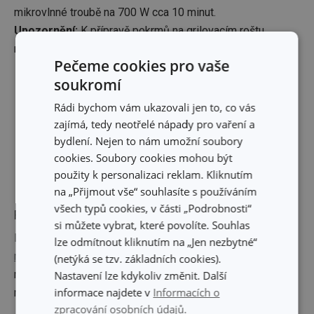
mikrovlnné troubě na 700 W cca 10 minut.
Upozornění:
K přípravě pokrmů na grilovacím roštu
nepoužívejte funkci grilování, ale výhradně funkci ohřevu.
Pečeme cookies pro vaše
soukromí
Rádi bychom vám ukazovali jen to, co vás
zajímá, tedy neotřelé nápady pro vaření a
bydlení. Nejen to nám umožní soubory
cookies. Soubory cookies mohou být
použity k personalizaci reklam. Kliknutím
na „Přijmout vše“ souhlasíte s používáním
všech typů cookies, v části „Podrobnosti“
Rýži už budete vařit jen v mikrovlnce
si můžete vybrat, které povolíte. Souhlas
Proč? Protože je to mnohem rychlejší a praktičtější.
Hrnec
lze odmítnout kliknutím na „Jen nezbytné“
na rýži PURITY MicroWave
uvaří bez překypění sypkou
(netýká se tzv. základních cookies).
rýži, dokáže se však postarat i o domácí večeři pro celou
Nastavení lze kdykoliv změnit. Další
informace najdete v
Informacích o
rodinu.
zpracování osobních údajů.