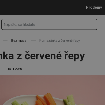
Přejít na hlavní obsah
Přejít na vyhledávání
Přejít na navigaci
Prodejny
Bez masa
Pomazánka z červené řepy
ka z červené řepy
15. 4. 2026