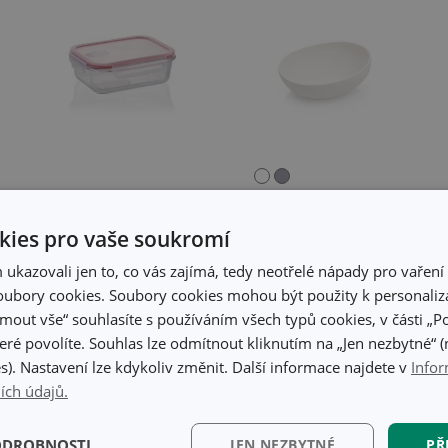
ies pro vaše soukromí
Dóza FRESHBOX
Miska FANCY
GLASS 1,0 l,
HOME Stones
kazovali jen to, co vás zajímá, tedy neotřelé nápady pro vaření 
obdélníková
15 cm, bílá
ubory cookies. Soubory cookies mohou být použity k personaliza
jmout vše“ souhlasíte s používáním všech typů cookies, v části „P
eré povolíte. Souhlas lze odmítnout kliknutím na „Jen nezbytné“ (n
399 Kč
279 Kč
s). Nastavení lze kdykoliv změnit. Další informace najdete v
Infor
Není skladem v e-
Skladem v e-shopu
ích údajů.
shopu
Skladem v 123
Skladem v 88
prodejnách
prodejnách
ODROBNOSTI
JEN NEZBYTNÉ
PŘ