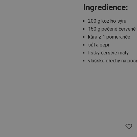
Ingredience:
200 g kozího sýru
150 g pečené červené 
kůra z 1 pomeranče
sůl a pepř
lístky čerstvé máty
vlašské ořechy na pos