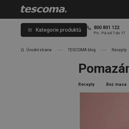
Nacházíte se na stránce Pomazánka z červené řepy
800 801 122
Kategorie produktů
Po - Pá od 7 do 17
Úvodní strana
TESCOMA blog
Recepty
Pomazán
Recepty
Bez masa