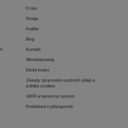
 optimalizovala
O nás
Design
i zařízení, která
Kvalita
oužívání a zlepšila
Blog
ém
Kontakt
Whistleblowing
rencí výkonnosti a
ormací o chování
Etický kodex
jejich prohlížení
jichž cílem je
analytických údajů
tránky.
Zásady zpracování osobních údajů a
ormací o chování
politika cookies
ížeče webových
jichž cílem je
aného obsahu nebo
GDPR a kamerový systém
osobní údaje.
, které jsou pro vás
 omezení počtu
ání a
Prohlášení o přístupnosti
zené návštěvníkem
ření účinnosti
ch významných akcí,
při affiliate
ní.