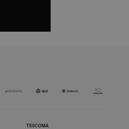
 cookie
kie-Script.com
avu uživatelské
zi lidmi a roboty.
vat platné zprávy o
uhlasu uživatele
ke zlepšení
iřadí konkrétnímu
prohlížení.
oho, jak uživatelé
e funkčnost
ovozu na několika
držovat výkon v
TESCOMA
štěvníkovi. Používá