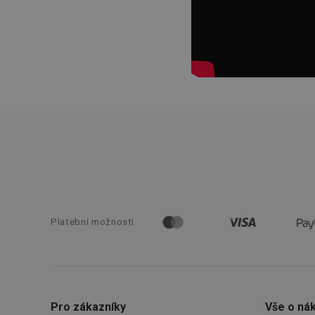
FPGSID
__cf_bm
cjConsent
__rtbh.lid
OAU
__Secure-YNID
Platební možnosti
HAPLB8G
Pro zákazníky
Vše o ná
INGRESSCOOKIE