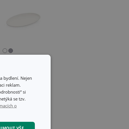
Talíř servírovací
FANCY HOME
a bydlení. Nejen
Stones 25 cm,
ci reklam.
bílý
odrobnosti“ si
etýká se tzv.
299 Kč
macích o
Skladem v e-shopu
Skladem v 121
prodejnách
IJMOUT VŠE