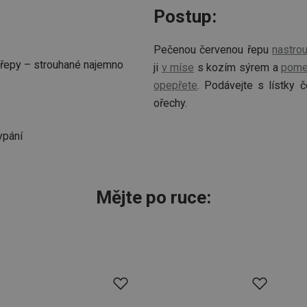
Postup:
Pečenou červenou řepu
nastrou
řepy – strouhané najemno
ji
v míse
s kozím sýrem a
pome
opepřete
. Podávejte s lístky 
ořechy.
ypání
Mějte po ruce: