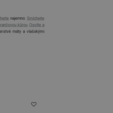
hejte
najemno.
Smíchejte
rančovou kůrou
.
Osolte a
čerstvé máty a vlašskými