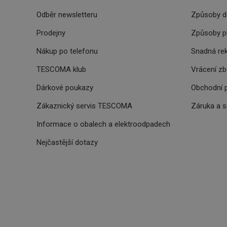
Odběr newsletteru
Způsoby d
clientToken
Prodejny
Způsoby p
udid
Nákup po telefonu
Snadná re
TESCOMA klub
Vrácení z
Dárkové poukazy
Obchodní 
Název
Název
Zákaznický servis TESCOMA
Záruka a 
Název
cto_bundle
vivdocref
FPLC
Informace o obalech a elektroodpadech
Nejčastější dotazy
cjevent_sc
cto_bundle
viewer_token
cjUser
cje
XANDR_PANID
cjevent
lastVisitedProducts
_hjSessionUser_329
cjevent_dc