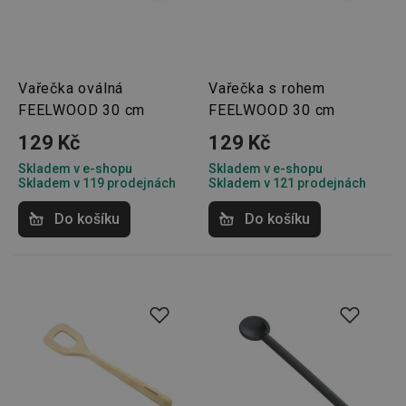
Script.
fungov
správně
FPGSID
30 minut
Tento 
Google
cookie 
.tescoma.cz
používá
Vařečka oválná
Vařečka s rohem
uchová
stavu
FEELWOOD 30 cm
FEELWOOD 30 cm
uživate
relace 
129 Kč
129 Kč
požada
stránky
Skladem v e-shopu
Skladem v e-shopu
__cf_bm
30 minut
Tento 
Cloudflare Inc.
Skladem v 119 prodejnách
Skladem v 121 prodejnách
cookie 
.onesignal.com
používá
Do košíku
Do košíku
rozliše
lidmi a
To je p
přínosn
bylo m
podáva
platné 
o použí
jejich
webov
stránek
cjConsent
.tescoma.cz
1 rok
Tento 
cookie 
používá