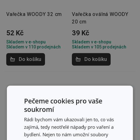
Vařečka WOODY 32 cm
Vařečka oválná WOODY
20 cm
52 Kč
39 Kč
Skladem v e-shopu
Skladem v e-shopu
Skladem v 110 prodejnách
Skladem v 105 prodejnách
Do košíku
Do košíku
Pečeme cookies pro vaše
soukromí
Rádi bychom vám ukazovali jen to, co vás
zajímá, tedy neotřelé nápady pro vaření a
bydlení. Nejen to nám umožní soubory