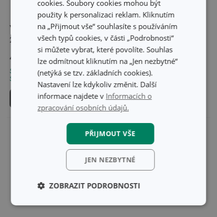
cookies. Soubory cookies mohou být
použity k personalizaci reklam. Kliknutím
na „Přijmout vše“ souhlasíte s používáním
Vařečka oválná WOODY
Vařečka oválná WOODY
všech typů cookies, v části „Podrobnosti“
25 cm
30 cm
si můžete vybrat, které povolíte. Souhlas
46 Kč
54 Kč
lze odmítnout kliknutím na „Jen nezbytné“
Skladem v e-shopu
Skladem v e-shopu
(netýká se tzv. základních cookies).
Skladem v 120 prodejnách
Skladem v 123 prodejnách
Nastavení lze kdykoliv změnit. Další
informace najdete v
Informacích o
Do košíku
Do košíku
zpracování osobních údajů.
PŘIJMOUT VŠE
JEN NEZBYTNÉ
ZOBRAZIT PODROBNOSTI
Základní
Analytické a
(funkční) cookies
preferenční