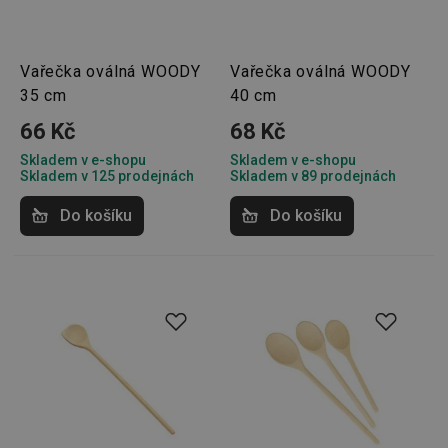
cookies
Vařečka oválná WOODY
Vařečka oválná WOODY
Marketingové
Funkční soubory
35 cm
40 cm
cookies
66 Kč
68 Kč
Skladem v e-shopu
Skladem v e-shopu
Skladem v 125 prodejnách
Skladem v 89 prodejnách
Do košíku
Do košíku
Základní (funkční) cookies
Analytické a preferenční cookies
Marketingové cookies
Funkční soubory
Nezbytně nutné soubory cookie umožňují základní
funkce webových stránek, jako je přihlášení
uživatele a správa účtu. Webové stránky nelze bez
nezbytně nutných souborů cookie správně používat.
Poskytovatel
/
Název
Vyprší
Popis
Doména