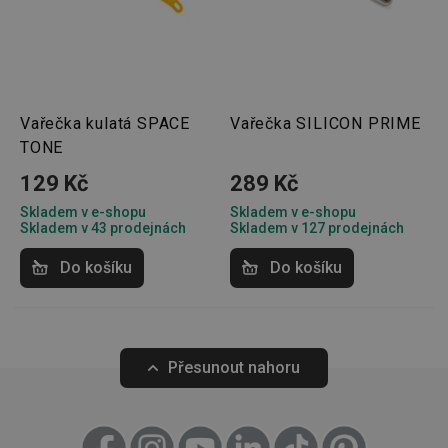
sledová
toho, j
uživate
interagu
webov
stránka
zajišťuj
funkčn
vyvažo
Vařečka kulatá SPACE
Vařečka SILICON PRIME
zátěže 
TONE
efektiv
distribu
provoz
129 Kč
289 Kč
několik
servere
Skladem v e-shopu
Skladem v e-shopu
bylo za
Skladem v 43 prodejnách
Skladem v 127 prodejnách
že web
udržov
výkon 
Do košíku
Do košíku
vysoké
provoz
INGRESSCOOKIE
Zavřením
Zaregist
NGINX Inc.
prohlížeče
který
bh.contextweb.com
servero
klastr s
Přesunout nahoru
návštěv
Používá
kontext
vyrovn
zatížení
optimal