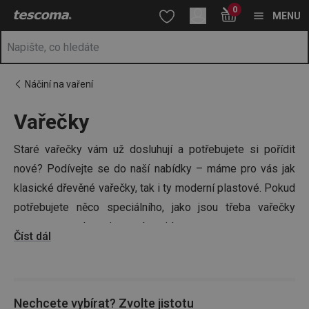
Nacházíte se na stránce Plastové a dřevěné vařečky 🥣
0
Přejít na hlavní obsah
Přejít na vyhledávání
Přejít na navigaci
MENU
Náčiní na vaření
Vařečky
Staré vařečky vám už dosluhují a potřebujete si pořídit
nové? Podívejte se do naší nabídky – máme pro vás jak
klasické dřevěné vařečky, tak i ty moderní plastové. Pokud
potřebujete něco speciálního, jako jsou třeba vařečky
s otvorem a rohem, i ty u nás najdete.
Číst dál
Tip:
Usnadněte si
vaření s TESCOMOU
a přesvědčte se,
zda nepotřebujete i další
kuchyňské náčiní
, hrnce či
Nechcete vybírat? Zvolte jistotu
kuchyňské pánve
a pořiďte vše na jednom místě. Vsaďte