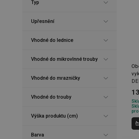
Typ
Upřesnění
Vhodné do lednice
Vhodné do mikrovlnné trouby
Ob
vyk
Vhodné do mrazničky
DEL
13
Vhodné do trouby
Skl
Skl
pro
Výška produktu (cm)
Barva