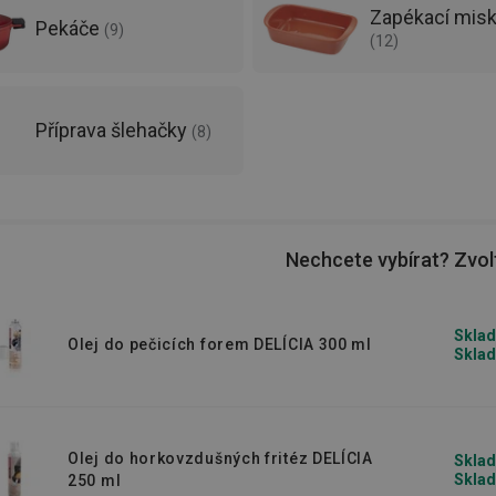
Zapékací misk
Pekáče
(
9
)
(
12
)
Příprava šlehačky
(
8
)
Nechcete vybírat? Zvolt
Sklad
Olej do pečicích forem DELÍCIA 300 ml
Sklad
Olej do horkovzdušných fritéz DELÍCIA
Sklad
Sklad
250 ml