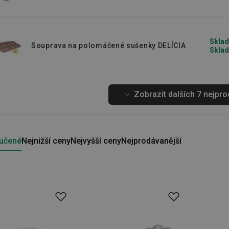
Sklad
Souprava na polomáčené sušenky DELÍCIA
Sklad
Zobrazit dalších 7 nejpr
učené
Nejnižší ceny
Nejvyšší ceny
Nejprodávanější