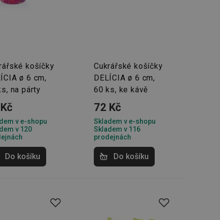
oho, jak uživatelé
e funkčnost
ovozu na několika
držovat výkon v
štěvníkovi. Používá
 optimalizovala
rářské košíčky
Cukrářské košíčky
ÍCIA ø 6 cm,
DELÍCIA ø 6 cm,
ks, na párty
60 ks, ke kávě
i zařízení, která
oužívání a zlepšila
 Kč
72 Kč
dem v e-shopu
Skladem v e-shopu
dem v 120
Skladem v 116
dejnách
prodejnách
Do košíku
Do košíku
rencí výkonnosti a
ormací o chování
jejich prohlížení
jichž cílem je
analytických údajů
tránky.
ormací o chování
ížeče webových
jichž cílem je
aného obsahu nebo
osobní údaje.