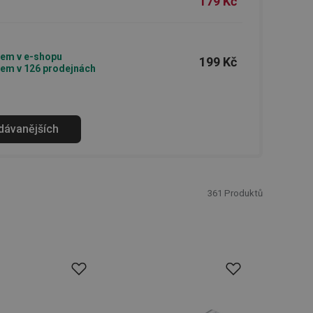
179 Kč
em v e-shopu
199 Kč
em v 126 prodejnách
odávanějších
361
Produktů