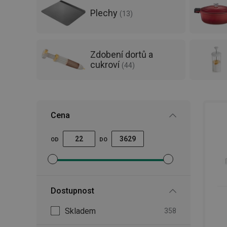
Plechy
(
13
)
Zdobení dortů a
cukroví
(
44
)
Cena
OD
DO
Nastavit filtr minimální cena
Nastavit filtr maximální cena
Dostupnost
Skladem
358