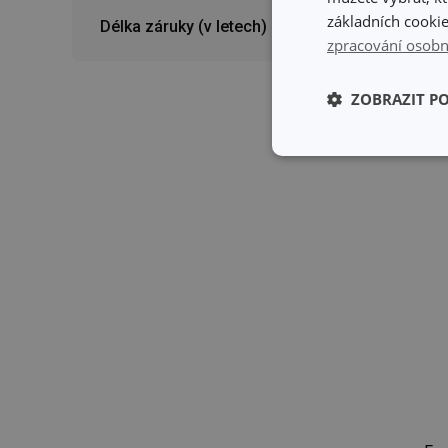
Skl
základních cookie
Délka záruky (v letech)
Skl
pro
zpracování osobn
ZOBRAZIT P
Základní (fun
cookies
Základní (fun
Nezbytně nutné soubo
stránky nelze bez ne
Název
shopsys_abc