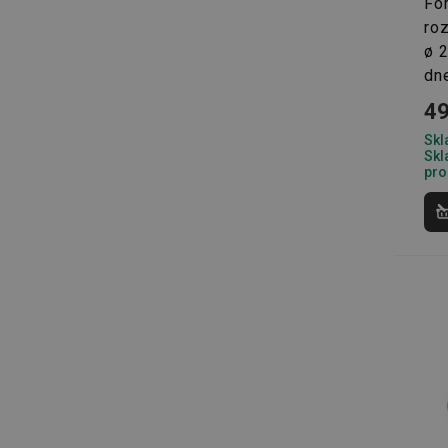
Fo
ro
__cf_bm
ø 
dn
CookieScriptConse
49
Skl
Skl
FPGSID
pro
__cf_bm
cjConsent
__rtbh.lid
OAU
__Secure-YNID