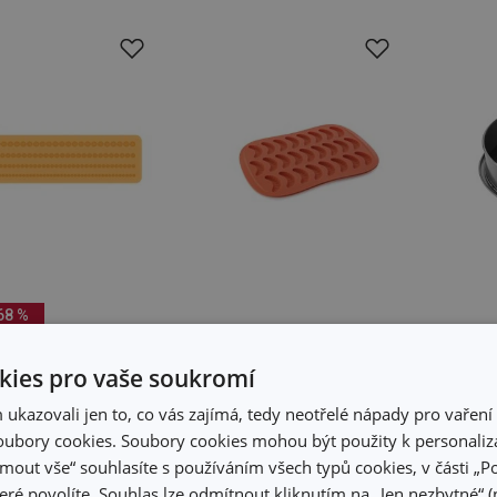
68 %
rmička korálky
Forma vanilkové
For
ies pro vaše soukromí
LÍCIA
rohlíčky DELÍCIA
roz
SiliconPRIME
ø 2
kazovali jen to, co vás zajímá, tedy neotřelé nápady pro vaření 
dn
ubory cookies. Soubory cookies mohou být použity k personaliza
 Kč
jmout vše“ souhlasíte s používáním všech typů cookies, v části „P
 Kč
439 Kč
67
eré povolíte. Souhlas lze odmítnout kliknutím na „Jen nezbytné“ (n