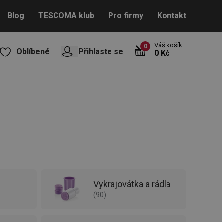
Blog
TESCOMA klub
Pro firmy
Kontakt
Váš košík
0
Oblíbené
Přihlaste se
0 Kč
Vykrajovátka a rádla
(
90
)