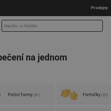
 pečení 🥧| Tescoma.cz - stránka 13
Přejít na hlavní obsah
Přejít na vyhledávání
Přejít na navigaci
Prodejny
pečení na jednom
Pečicí formy
Formičky
(
81
)
(
25
)