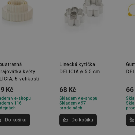
oustranná
Linecká kytička
Gum
rajovátka květy
DELÍCIA ø 5,5 cm
DEL
ÍCIA, 6 velikostí
9 Kč
68 Kč
66
adem v e-shopu
Skladem v e-shopu
Skla
adem v 116
Skladem v 97
Skla
dejnách
prodejnách
pro
Do košíku
Do košíku