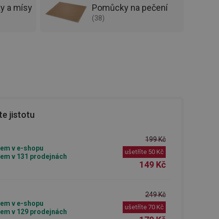
y a mísy
Pomůcky na pečení
(
38
)
e jistotu
199 Kč
em v e-shopu
ušetříte
50 Kč
em v 131 prodejnách
149 Kč
249 Kč
em v e-shopu
ušetříte
70 Kč
em v 129 prodejnách