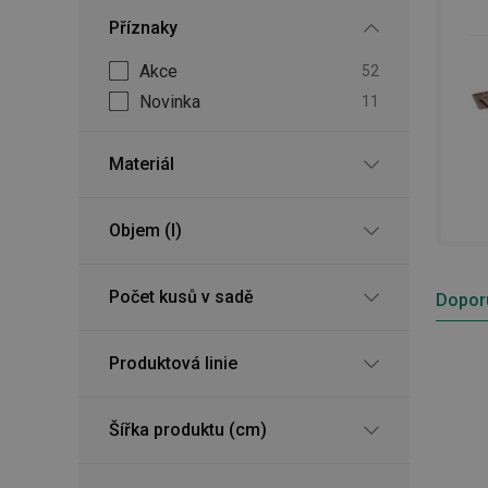
Příznaky
Akce
52
Novinka
11
Materiál
Objem (l)
Počet kusů v sadě
Dopor
Produktová linie
Šířka produktu (cm)