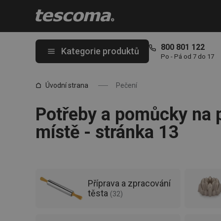
Nacházíte se na stránce Vše pro pečení | Potřeby a pomůcky na
800 801 122
Kategorie produktů
Po - Pá od 7 do 17
Úvodní strana
Pečení
Potřeby a pomůcky na 
místě - stránka 13
Příprava a zpracování
těsta
(
32
)