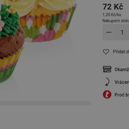
72 Kč
1,20 Kč/ks
Nákupem získá
Přidat 
Přidat 
Okamži
Vrácen
Proč b