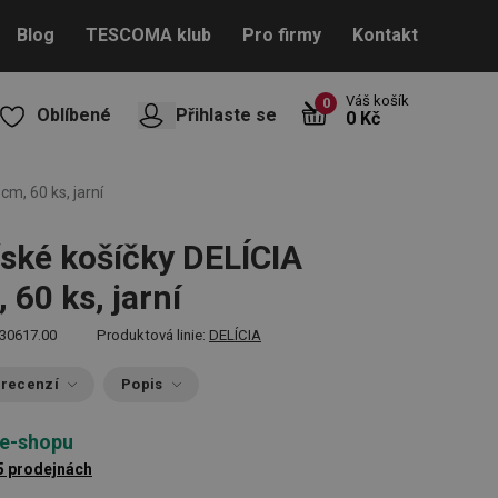
Blog
TESCOMA klub
Pro firmy
Kontakt
Váš košík
0
Oblíbené
Přihlaste se
0 Kč
cm, 60 ks, jarní
ské košíčky DELÍCIA
 60 ks, jarní
30617.00
Produktová linie:
DELÍCIA
 recenzí
Popis
 e-shopu
5 prodejnách