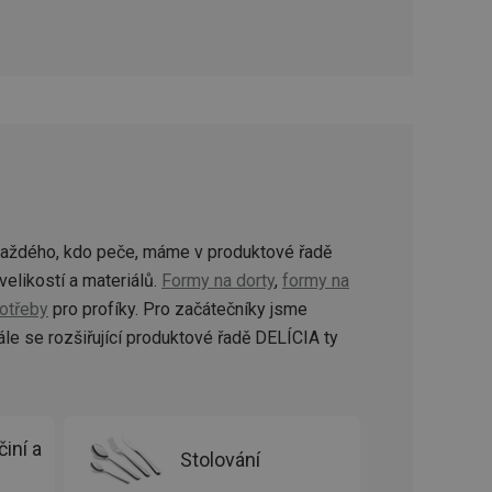
oho, jak uživatelé
e funkčnost
ovozu na několika
držovat výkon v
štěvníkovi. Používá
 optimalizovala
i zařízení, která
oužívání a zlepšila
každého, kdo peče, máme v produktové řadě
velikostí a materiálů.
Formy na dorty
,
formy na
otřeby
pro profíky. Pro začátečníky jsme
le se rozšiřující produktové řadě DELÍCIA ty
rencí výkonnosti a
ormací o chování
jejich prohlížení
jichž cílem je
analytických údajů
tránky.
ormací o chování
iní a
ížeče webových
jichž cílem je
Stolování
aného obsahu nebo
osobní údaje.