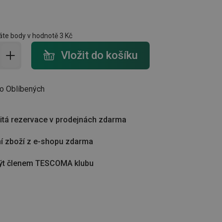
te body v hodnotě
3 Kč
do košíku - počet
Vložit do košíku
do Oblíbených
tá rezervace v prodejnách zdarma
í zboží z e-shopu zdarma
ýt členem TESCOMA klubu