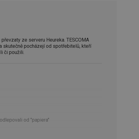
zi lidmi a roboty.
vat platné zprávy o
cript.com k
 cookie
kie-Script.com
 převzaty ze serveru Heureka. TESCOMA
a skutečně pocházejí od spotřebitelů, kteří
avu uživatelské
i či použili.
zi lidmi a roboty.
vat platné zprávy o
uhlasu uživatele
ke zlepšení
iřadí konkrétnímu
prohlížení.
odlepovali od "papiera"