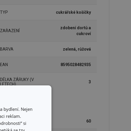
TYP
cukrářské košíčky
zdobení dortů a
ZAŘAZENÍ
cukroví
BARVA
zelená, růžová
EAN
8595028482935
DÉLKA ZÁRUKY (V
3
LETECH)
lení
a bydlení. Nejen
ci reklam.
POČET KUSŮ V SADĚ
60
odrobnosti“ si
etýká se tzv.