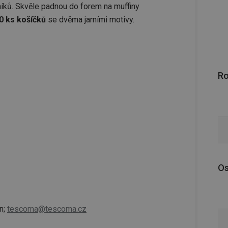
íků. Skvěle padnou do forem na muffiny
0 ks košíčků
se dvěma jarními motivy.
R
Os
n;
tescoma@tescoma.cz