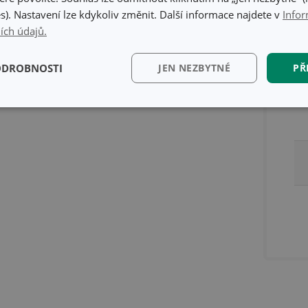
s). Nastavení lze kdykoliv změnit. Další informace najdete v
Infor
ích údajů.
ODROBNOSTI
JEN NEZBYTNÉ
PŘ
kční)
Analytické a
Marketingové
Fun
preferenční cookies
cookies
kční) cookies
Analytické a preferenční cookies
Marketingové cookies
Fun
ry cookie umožňují základní funkce webových stránek, jako je přihlášení uživatele a
zbytně nutných souborů cookie správně používat.
Poskytovatel
/
Vyprší
Popis
Doména
www.tescoma.cz
5 měsíců