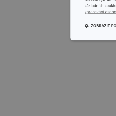
základních cookie
zpracování osobn
ZOBRAZIT P
Základní (fun
cookies
Základní (fun
Nezbytně nutné soubo
stránky nelze bez ne
Název
shopsys_abc