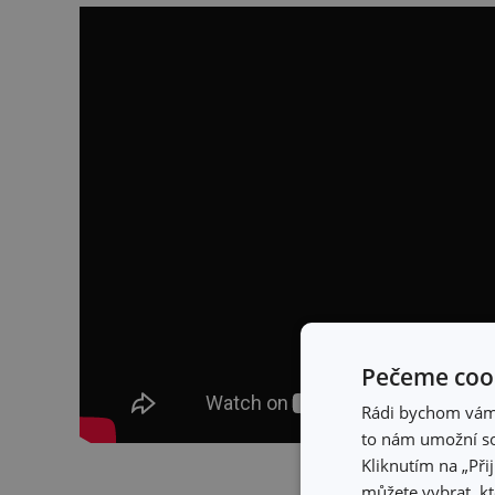
Pečeme cook
Rádi bychom vám u
to nám umožní so
Kliknutím na „Při
Skrýt 
můžete vybrat, kt