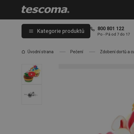
Nacházíte se na stránce Cukrářské košíčky DELÍCIA ø 6 cm, 60 ks
800 801 122
Kategorie produktů
Po - Pá od 7 do 17
Úvodní strana
Pečení
Zdobení dortů a c