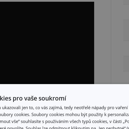
ies pro vaše soukromí
Ba
kazovali jen to, co vás zajímá, tedy neotřelé nápady pro vaření 
ubory cookies. Soubory cookies mohou být použity k personaliza
jmout vše“ souhlasíte s používáním všech typů cookies, v části „P
text
eré povolíte. Souhlas lze odmítnout kliknutím na „Jen nezbytné“ (n