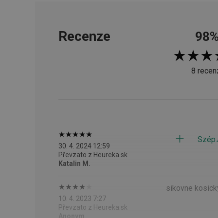
__cf_bm
Recenze
98
CookieScriptConse
8 recen
FPGSID
__cf_bm
cjConsent
Szép.
30. 4. 2024 12:59
__rtbh.lid
Převzato z Heureka.sk
Katalin M.
OAU
sikovne kosicky
10. 4. 2023 7:27
__Secure-YNID
Převzato z Heureka.sk
Anonym