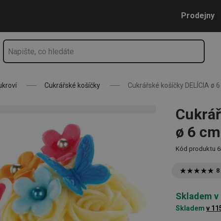
, jarní
Přejít na hlavní obsah
Přejít na vyhledávání
Přejít na navigaci
Prodejny
ukroví
Cukrářské košíčky
Cukrářské košíčky DELÍCIA ø 6 
Cukrář
ø 6 cm,
Kód produktu
6
8
Skladem v
Skladem
v 11