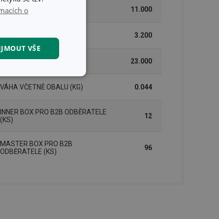
macích o
ŠÍŘKA (CM)
11.000
VÝŠKA (CM)
3.200
IJMOUT VŠE
DÉLKA (CM)
23.000
kční soubory
VÁHA VČETNĚ OBALU (KG)
0.044
INNER BOX PRO B2B ODBĚRATELE
12
(KS)
MASTER BOX PRO B2B
96
ODBĚRATELE (KS)
kční soubory
 správa účtu. Webové