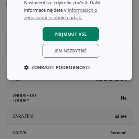
Nastavení lze kdykoliv změnit. Další
Ostatní parametry
informace najdete v
Informacích o
zpracování osobních údajů.
plast, hliníková slitina, nerez
MATERIÁL
ocel, antiadhezní povrch
PŘIJMOUT VŠE
POKLICE
Ne
JEN NEZBYTNÉ
PRODUKTOVÁ
MANICO ROSSO
LINIE
ZOBRAZIT PODROBNOSTI
TYP
klasická pánev
Základní
Analytické a
(funkční) cookies
preferenční
cookies
VHODNÉ DO
Ne
TROUBY
Marketingové
Funkční soubory
ZAŘAZENÍ
pánve
cookies
BARVA
červená