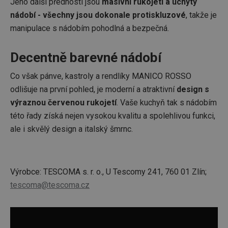
Jeho další předností jsou
masivní rukojeti a úchyty
nádobí - všechny jsou dokonale protiskluzové
, takže je
manipulace s nádobím pohodlná a bezpečná.
Decentně barevné nádobí
Co však pánve, kastroly a rendlíky MANICO ROSSO
odlišuje na první pohled, je moderní a atraktivní
design s
výraznou červenou rukojetí
. Vaše kuchyň tak s nádobím
této řady získá nejen vysokou kvalitu a spolehlivou funkci,
ale i skvělý design a italský šmrnc.
Výrobce: TESCOMA s. r. o., U Tescomy 241, 760 01 Zlín;
tescoma@tescoma.cz