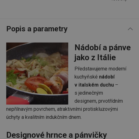
Popis a parametry
Nádobí a pánve
jako z Itálie
Představujeme moderní
kuchyňské
nádobí
v italském duchu
–
s jedinečným
designem, prvotřídním
nepřilnavým povrchem, atraktivními protiskluzovými
úchyty a kvalitním indukčním dnem.
Designové hrnce a pánvičky