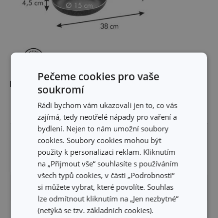
Pečeme cookies pro vaše
Rozměry
soukromí
Rádi bychom vám ukazovali jen to, co vás
VÝŠKA PRODUKTU (CM)
7.5
zajímá, tedy neotřelé nápady pro vaření a
bydlení. Nejen to nám umožní soubory
DÉLKA PRODUKTU (CM)
37.5
cookies. Soubory cookies mohou být
použity k personalizaci reklam. Kliknutím
PRŮMĚR (CM)
20
na „Přijmout vše“ souhlasíte s používáním
všech typů cookies, v části „Podrobnosti“
si můžete vybrat, které povolíte. Souhlas
PRŮMĚR INDUKČNÍHO DNA (CM)
11
lze odmítnout kliknutím na „Jen nezbytné“
(netýká se tzv. základních cookies).