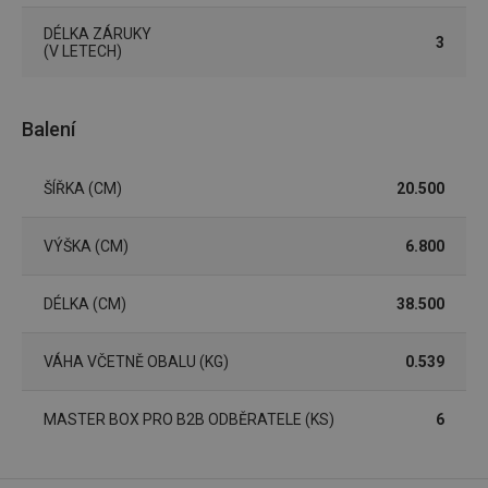
podáva
platné 
o použí
DÉLKA ZÁRUKY
3
jejich
(V LETECH)
webov
stránek
CookieScriptConsent
1 měsíc
Tento 
CookieScript
cookie 
Balení
www.tescoma.cz
služba 
zásadách ochrany soukromí společnosti Google
Script.
zapama
předvo
ŠÍŘKA (CM)
20.500
souhlas
soubor
cookie
VÝŠKA (CM)
6.800
návštěv
nutné, 
banner
Cookie
DÉLKA (CM)
38.500
Script.
fungov
správně
VÁHA VČETNĚ OBALU (KG)
0.539
FPGSID
30 minut
Tento 
Google
cookie 
.tescoma.cz
používá
uchová
MASTER BOX PRO B2B ODBĚRATELE (KS)
6
stavu
uživate
relace 
požada