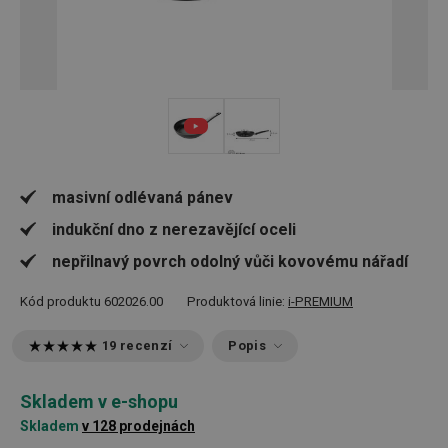
masivní odlévaná pánev
indukční dno z nerezavějící oceli
nepřilnavý povrch odolný vůči kovovému nářadí
Kód produktu
602026.00
Produktová linie:
i-PREMIUM
19 recenzí
Popis
Skladem v e-shopu
Skladem
v 128 prodejnách