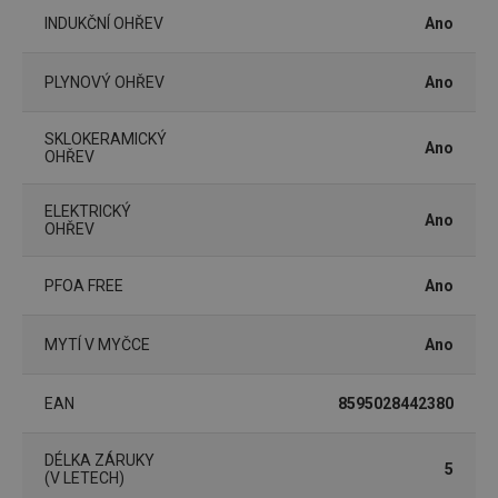
cookies
INDUKČNÍ OHŘEV
Ano
PLYNOVÝ OHŘEV
Ano
Marketingové
Funkční soubory
cookies
SKLOKERAMICKÝ
Ano
OHŘEV
ELEKTRICKÝ
Ano
OHŘEV
Základní (funkční) cookies
PFOA FREE
Ano
Analytické a preferenční cookies
Marketingové cookies
Funkční soubory
MYTÍ V MYČCE
Ano
Nezbytně nutné soubory cookie umožňují základní
funkce webových stránek, jako je přihlášení
EAN
8595028442380
uživatele a správa účtu. Webové stránky nelze bez
nezbytně nutných souborů cookie správně používat.
Poskytovatel
/
DÉLKA ZÁRUKY
Název
Vyprší
Popis
5
Doména
(V LETECH)