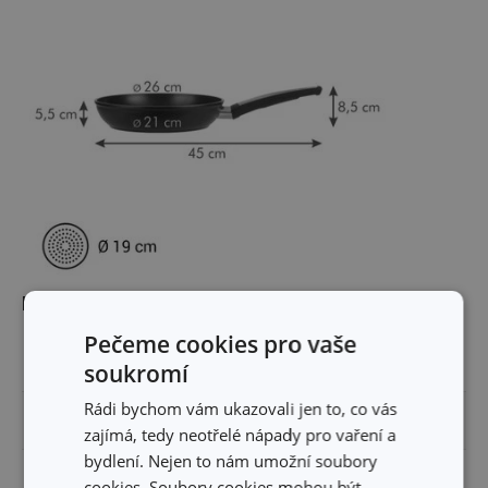
Rozměry
Pečeme cookies pro vaše
DÉLKA PRODUKTU (CM)
45
soukromí
Rádi bychom vám ukazovali jen to, co vás
PRŮMĚR (CM)
26
zajímá, tedy neotřelé nápady pro vaření a
bydlení. Nejen to nám umožní soubory
PRŮMĚR INDUKČNÍHO DNA (CM)
19
cookies. Soubory cookies mohou být