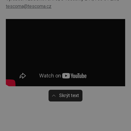
tescoma@tescoma.cz
Skrýt text