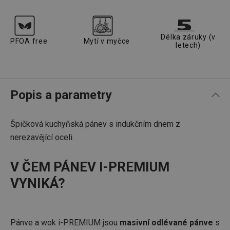
Délka záruky (v
PFOA free
Mytí v myčce
letech)
Popis a parametry
Špičková kuchyňská pánev s indukčním dnem z
nerezavějící oceli.
V ČEM PÁNEV I-PREMIUM
VYNIKÁ?
Pánve a wok i-PREMIUM jsou
masivní odlévané pánve
s