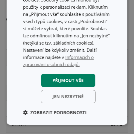
použity k personalizaci reklam. Kliknutím
na „Přijmout vše“ souhlasíte s používáním
Ostatní parametry
všech typů cookies, v části „Podrobnosti“
si můžete vybrat, které povolíte. Souhlas
lze odmítnout kliknutím na „Jen nezbytné“
plast, hliníková slitina, nerez
MATERIÁL
ocel, antiadhezní povrch
(netýká se tzv. základních cookies).
Nastavení lze kdykoliv změnit. Další
informace najdete v
Informacích o
POKLICE
Ne
zpracování osobních údajů.
PRODUKTOVÁ
i-PREMIUM
LINIE
PŘIJMOUT VŠE
TYP
klasická pánev
JEN NEZBYTNÉ
ZAŘAZENÍ
pánve
ZOBRAZIT PODROBNOSTI
BARVA
černá
Základní
Analytické a
(funkční) cookies
preferenční