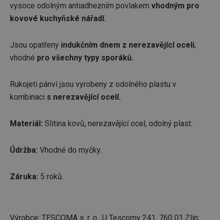
vysoce odolným antiadhezním povlakem
vhodným pro
kovové kuchyňské nářadí.
Jsou opatřeny
indukčním dnem z nerezavějící oceli
,
vhodné
pro všechny typy sporáků.
Rukojeti pánví jsou vyrobeny z odolného plastu v
kombinaci
s nerezavějící ocelí.
Materiál:
Slitina kovů, nerezavějící ocel, odolný plast.
Údržba:
Vhodné do myčky.
Záruka:
5 roků.
Výrobce: TESCOMA s. r. o., U Tescomy 241, 760 01 Zlín;