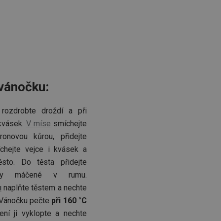
zi lidmi a roboty.
vat platné zprávy o
cript.com k
 cookie
kie-Script.com
avu uživatelské
vánočku:
zi lidmi a roboty.
rozdrobte droždí a při
vat platné zprávy o
 kvásek.
V míse
smíchejte
uhlasu uživatele
onovou kůrou, přidejte
chejte vejce i kvásek a
ke zlepšení
iřadí konkrétnímu
ěsto. Do těsta přidejte
prohlížení.
ky máčené v rumu.
u
naplňte těstem a nechte
 Vánočku pečte
při 160 °C
ení ji vyklopte a nechte