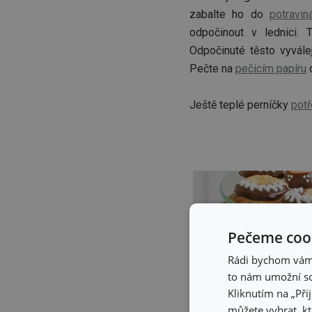
zabalte ho do
potravin
odpočinout v lednici. 
Odpočinuté těsto vyvále
Pečte na
pečicím papíru
d
Ještě teplé perníčky
potř
Pečeme cook
Rádi bychom vám u
to nám umožní so
Kliknutím na „Při
můžete vybrat, kt