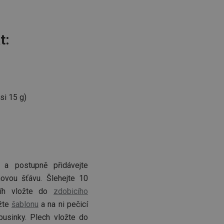
t:
si 15 g)
 a postupně přidávejte
novou šťávu. Šlehejte 10
níh vložte do
zdobicího
žte
šablonu
a na ni pečicí
 pusinky. Plech vložte do