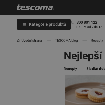
Nacházíte se na stránce Nejlepší recepty na tradiční cukroví
800 801 122
Kategorie produktů
Po - Pá od 7 do 17
Úvodní strana
TESCOMA blog
Recepty
Nejlepší 
Recepty
Sladké dob