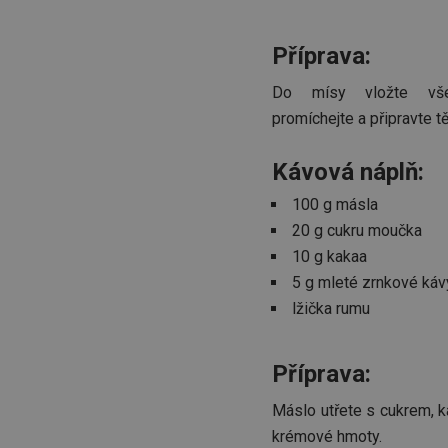
__cf_bm
Příprava:
Do mísy vložte všec
CookieScriptConse
promíchejte a připravte t
Kávová náplň:
FPGSID
100 g másla
__cf_bm
20 g cukru moučka
10 g kakaa
cjConsent
5 g mleté zrnkové káv
lžička rumu
__rtbh.lid
OAU
Příprava:
Máslo utřete s cukrem, 
__Secure-YNID
krémové hmoty.