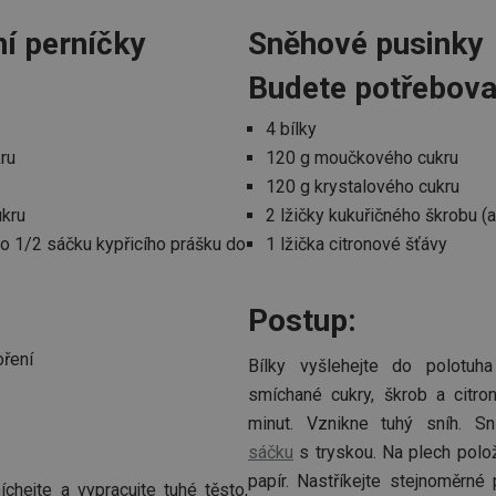
í perníčky
Sněhové pusinky
Budete potřebova
4 bílky
ru
120 g moučkového cukru
120 g krystalového cukru
ukru
2 lžičky kukuřičného škrobu (a
bo 1/2 sáčku kypřicího prášku do
1 lžička citronové šťávy
Postup:
oření
Bílky vyšlehejte do polotuha
smíchané cukry, škrob a citro
minut. Vznikne tuhý sníh. S
sáčku
s tryskou. Na plech polo
papír. Nastříkejte stejnoměrné
chejte a vypracujte tuhé těsto,