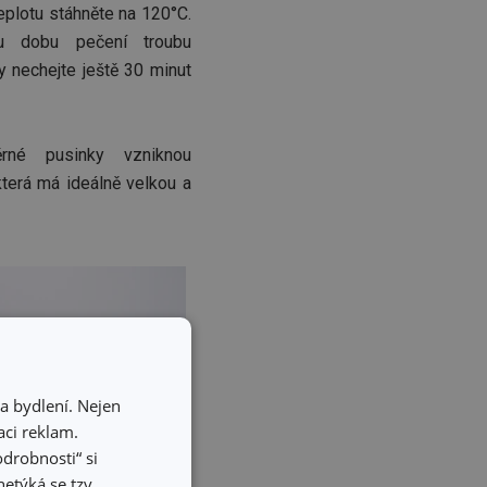
eplotu stáhněte na 120°C.
u dobu pečení troubu
y nechejte ještě 30 minut
né pusinky vzniknou
která má ideálně velkou a
a bydlení. Nejen
ci reklam.
odrobnosti“ si
etýká se tzv.