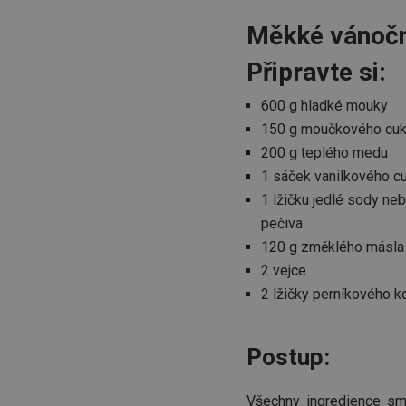
Měkké vánočn
Připravte si:
600 g hladké mouky
150 g moučkového cuk
200 g teplého medu
1 sáček vanilkového c
1 lžičku jedlé sody ne
pečiva
120 g změklého másla
2 vejce
2 lžičky perníkového k
Postup:
Všechny ingredience smí