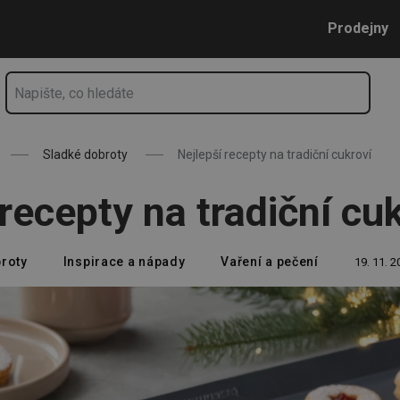
Přejít na hlavní obsah
Přejít na vyhledávání
Přejít na navigaci
Prodejny
Sladké dobroty
Nejlepší recepty na tradiční cukroví
recepty na tradiční cu
roty
Inspirace a nápady
Vaření a pečení
19. 11. 2