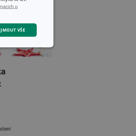
macích o
IJMOUT VŠE
kční soubory
ka
:
kční soubory
 správa účtu. Webové
ečení