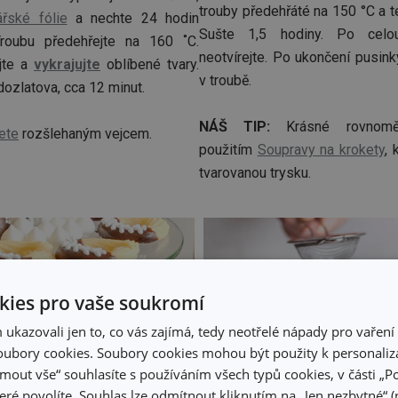
trouby předehřáté na 150 °C a t
ářské fólie
a nechte 24 hodin
Sušte 1,5 hodiny. Po celo
Troubu předehřejte na 160 ˚C.
neotvírejte. Po ukončení pusink
jte a
vykrajujte
oblíbené tvary.
v troubě.
ozlatova, cca 12 minut.
NÁŠ TIP:
Krásné rovnoměr
ete
rozšlehaným vejcem.
použitím
Soupravy na krokety
, 
tvarovanou trysku.
ies pro vaše soukromí
kazovali jen to, co vás zajímá, tedy neotřelé nápady pro vaření 
ubory cookies. Soubory cookies mohou být použity k personaliza
jmout vše“ souhlasíte s používáním všech typů cookies, v části „P
eré povolíte. Souhlas lze odmítnout kliknutím na „Jen nezbytné“ (n