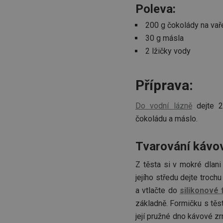
HAPLB8G
Poleva:
200 g čokolády na vař
30 g másla
INGRESSCOOKIE
2 lžičky vody
clientToken
Příprava:
udid
Do vodní lázně
dejte 2 
čokoládu a máslo.
Tvarování kávo
Název
Název
Název
Z těsta si v mokré dlani
cto_bundle
vivdocref
FPLC
jejího středu dejte troch
a vtlačte do
silikonové 
cjevent_sc
cto_bundle
základně. Formičku s tě
viewer_token
cjUser
její pružné dno kávové z
cje