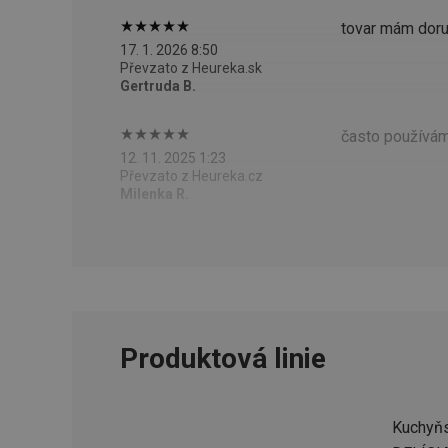
tovar mám dor
__cf_bm
17. 1. 2026 8:50
Převzato z Heureka.sk
Gertruda B.
CookieScriptConse
často používám
12. 11. 2025 1:23
FPGSID
Převzato z Heureka.cz
Milenka R.
__cf_bm
cjConsent
__rtbh.lid
Produktová linie
OAU
__Secure-YNID
Kuchyňs