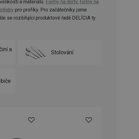
velikostí a materiálů.
Formy na dorty
,
formy na
oho, jak uživatelé
e funkčnost
otřeby
pro profíky. Pro začátečníky jsme
ovozu na několika
držovat výkon v
le se rozšiřující produktové řadě DELÍCIA ty
štěvníkovi. Používá
 optimalizovala
iní a
Stolování
i zařízení, která
oužívání a zlepšila
biče
rencí výkonnosti a
ormací o chování
jejich prohlížení
jichž cílem je
analytických údajů
tránky.
ormací o chování
ížeče webových
jichž cílem je
aného obsahu nebo
osobní údaje.