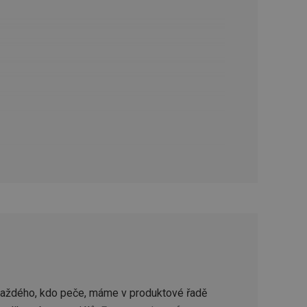
zi lidmi a roboty.
vat platné zprávy o
cript.com k
 cookie
kie-Script.com
avu uživatelské
zi lidmi a roboty.
vat platné zprávy o
uhlasu uživatele
ke zlepšení
iřadí konkrétnímu
prohlížení.
každého, kdo peče, máme v produktové řadě