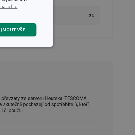
macích o
MASTER BOX PRO B2B
24
ODBĚRATELE (KS)
IJMOUT VŠE
kční soubory
kční soubory
 převzaty ze serveru Heureka. TESCOMA
a skutečně pocházejí od spotřebitelů, kteří
 správa účtu. Webové
i či použili.