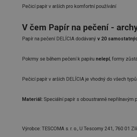
Pečicí papír v arších pro komfortní používání
V čem Papír na pečení - arch
Papír na pečení DELÍCIA dodávaný
v 20 samostatný
Pokrmy se během pečení k papíru
nelepí
, formy zůst
Pečicí papír v arších DELÍCIA je vhodný do všech typů 
Materiál:
Speciální papír s oboustranně nepřilnavým
Výrobce: TESCOMA s. r. o., U Tescomy 241, 760 01 Zlí