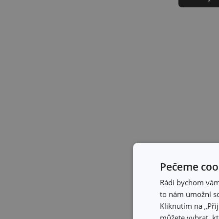
Pečeme cook
Rádi bychom vám u
to nám umožní so
Kliknutím na „Při
můžete vybrat, kt