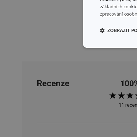
základních cookie
zpracování osobn
ZOBRAZIT P
Základní (fun
cookies
Recenze
100
Základní (fun
11 recen
Nezbytně nutné soubo
stránky nelze bez ne
Název
shopsys_abc