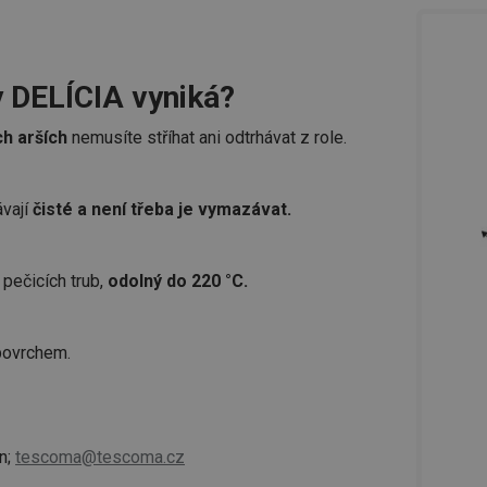
y DELÍCIA vyniká?
ch arších
nemusíte stříhat ani odtrhávat z role.
ávají
čisté a není třeba je vymazávat.
pečicích trub,
odolný do 220 °C.
 povrchem.
n;
tescoma@tescoma.cz