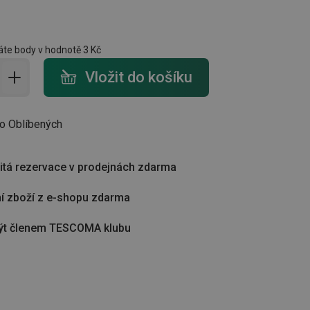
te body v hodnotě
3 Kč
do košíku - počet
Vložit do košíku
do Oblíbených
tá rezervace v prodejnách zdarma
í zboží z e-shopu zdarma
ýt členem TESCOMA klubu