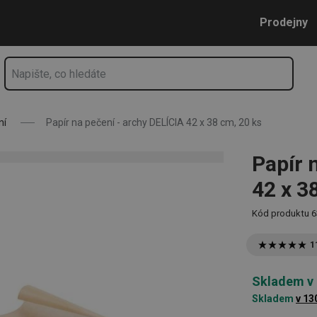
8 cm, 20 ks
Přejít na hlavní obsah
Přejít na vyhledávání
Přejít na navigaci
Prodejny
ní
Papír na pečení - archy DELÍCIA 42 x 38 cm, 20 ks
Papír 
42 x 3
Kód produktu
6
1
Skladem v
Skladem
v 13