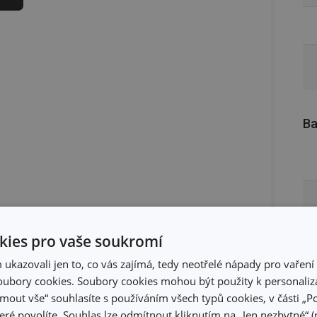
Ba
ies pro vaše soukromí
kazovali jen to, co vás zajímá, tedy neotřelé nápady pro vaření 
ubory cookies. Soubory cookies mohou být použity k personaliza
jmout vše“ souhlasíte s používáním všech typů cookies, v části „P
eré povolíte. Souhlas lze odmítnout kliknutím na „Jen nezbytné“ (n