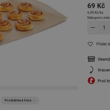
69 Kč
6,90 Kč/ks
Nákupem získá
Přidat 
Přidat 
Okamži
Vrácen
Proč b
Produktová linie