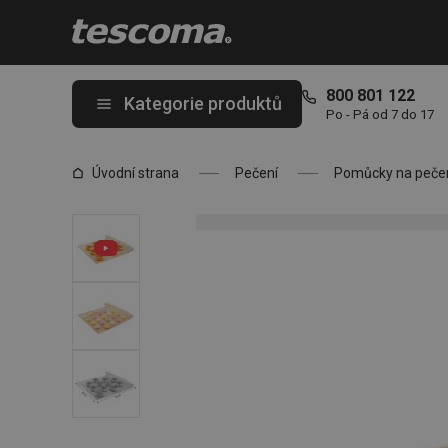
Nacházíte se na stránce Papír na pečení - archy DELÍCIA 42 x 3
800 801 122
Kategorie produktů
Po - Pá od 7 do 17
Úvodní strana
Pečení
Pomůcky na peče