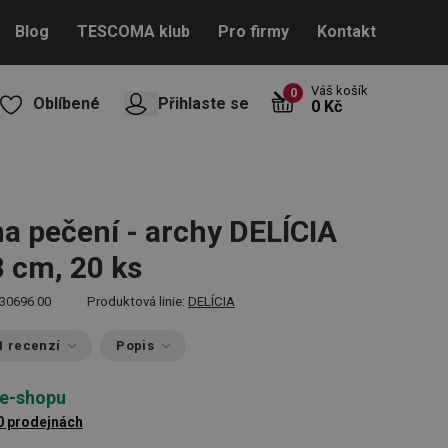
Blog
TESCOMA klub
Pro firmy
Kontakt
Váš košík
0
Oblíbené
Přihlaste se
0 Kč
na pečení - archy DELÍCIA
8 cm, 20 ks
30696.00
Produktová linie:
DELÍCIA
1 recenzí
Popis
 e-shopu
0 prodejnách