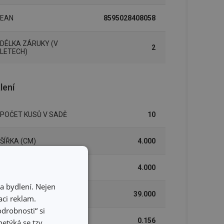
EAN
8595028408058
DÉLKA ZÁRUKY (V
2
LETECH)
lení
POČET KUSŮ V SADĚ
10
ŠÍŘKA (CM)
4.000
VÝŠKA (CM)
4.000
a bydlení. Nejen
DÉLKA (CM)
39.000
ci reklam.
odrobnosti“ si
VÁHA VČETNĚ OBALU (KG)
0.156
etýká se tzv.