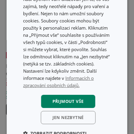
zajímá, tedy neotřelé nápady pro vaření a
bydlení. Nejen to nám umožní soubory
cookies. Soubory cookies mohou být
použity k personalizaci reklam. Kliknutím
na „Přijmout vše“ souhlasíte s používáním
všech typů cookies, v části „Podrobnosti“
si můžete vybrat, které povolíte. Souhlas
-26 %
-26 %
lze odmítnout kliknutím na „Jen nezbytné“
(netýká se tzv. základních cookies).
Pánev MANICO ROSSO
Pánev MANICO ROSSO
Nastavení lze kdykoliv změnit. Další
ø 32 cm
ø 32 cm
informace najdete v
Informacích o
1 229 Kč
1 229 Kč
899 Kč
899 Kč
zpracování osobních údajů.
Skladem v e-shopu
Skladem v e-shopu
Skladem v 73 prodejnách
Skladem v 73 prodejnách
PŘIJMOUT VŠE
Do košíku
Do košíku
JEN NEZBYTNÉ
ZOBRAZIT PODROBNOSTI