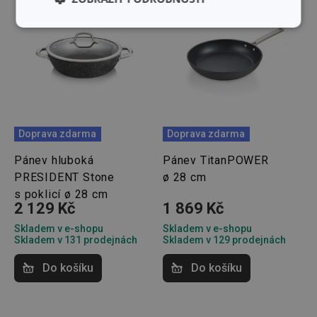
Základní
Analytické a
(funkční) cookies
preferenční
cookies
Marketingové
Funkční soubory
cookies
Doprava zdarma
Doprava zdarma
Pánev hluboká
Pánev TitanPOWER
PRESIDENT Stone
ø 28 cm
s poklicí ø 28 cm
2 129 Kč
1 869 Kč
Základní (funkční) cookies
Skladem v e-shopu
Skladem v e-shopu
Analytické a preferenční cookies
Skladem v 131 prodejnách
Skladem v 129 prodejnách
Marketingové cookies
Funkční soubory
Do košíku
Do košíku
Nezbytně nutné soubory cookie umožňují základní
funkce webových stránek, jako je přihlášení
uživatele a správa účtu. Webové stránky nelze bez