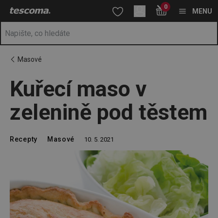
Nacházíte se na stránce Kuřecí maso v zelenině pod těstem
0
Přejít na hlavní obsah
Přejít na vyhledávání
Přejít na navigaci
MENU
Masové
Kuřecí maso v
zelenině pod těstem
Recepty
Masové
10. 5. 2021