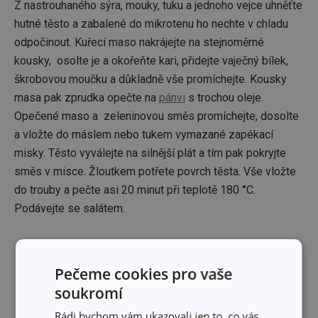
Z nastrouhaného sýra, mouky, tuku a jednoho vejce uhněťte
hutné těsto a zabalené do mikrotenu ho nechte v chladu
odpočinout. Kuřecí maso nakrájejte na stejnoměrné
kousky, osolte je a okořeňte kari, přidejte vaječný bílek,
škrobovou moučku a důkladně vše promíchejte. Kousky
masa pak zprudka opečte na
pánvi
s trochou oleje.
Opečené maso a zeleninovou směs promíchejte, dosolte
a vložte do máslem nebo tukem vymazané zapékací
misky. Těsto vyválejte na silnější plát a tím pak pokryjte
směs v misce. Žloutkem potřete povrch těsta. Vše vložte
do trouby a pečte asi 20 minut při teplotě 180 °C.
Podávejte se salátem.
Budou se vám hodit:
Pečeme cookies pro vaše
soukromí
Rádi bychom vám ukazovali jen to, co vás