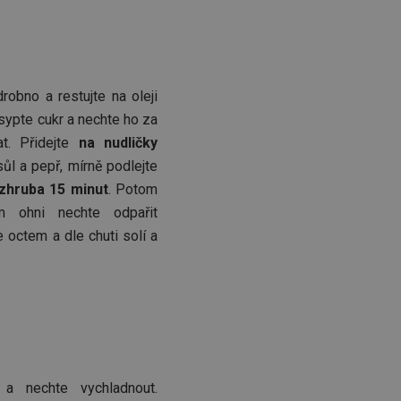
robno a restujte na oleji
isypte cukr a nechte ho za
at. Přidejte
na nudličky
ůl a pepř, mírně podlejte
zhruba 15 minut
. Potom
m ohni nechte odpařit
 octem a dle chuti solí a
a nechte vychladnout.