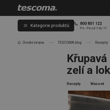
Nacházíte se na stránce Křupavá pečená husa, dušené červené z
800 801 122
Kategorie produktů
Po - Pá od 7 do 17
Úvodní strana
TESCOMA blog
Recepty
Křupavá 
zelí a lo
Recepty
Masové