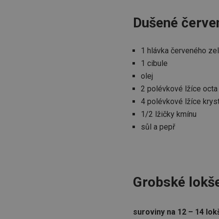
Dušené červe
1 hlávka červeného zel
1 cibule
olej
2 polévkové lžíce octa
4 polévkové lžíce krys
1/2 lžičky kmínu
sůl a pepř
Grobské lokš
suroviny na 12 – 14 lok