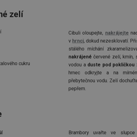
né zelí
í
Cibuli oloupejte,
nakrájejte
nad
v
hrnci
, dokud nezesklovatí. Př
stálého míchání zkaramelizov
nakrájené
červené zelí, kmín, s
talového cukru
vodou a
duste pod pokličkou 
hrnec odkryjte a na mírné
přebytečnou vodu. Zelí dochuťte
pepřem.
e
ší
Brambory uvařte ve slupce 