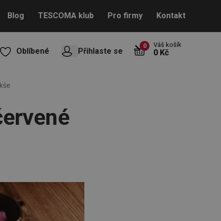
Blog
TESCOMA klub
Pro firmy
Kontakt
Váš košík
0
Oblíbené
Přihlaste se
0 Kč
okše
červené