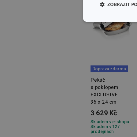
ZOBRAZIT P
Základní (fun
cookies
Doprava zdarma
Základní (fun
Pekáč
Nezbytně nutné soubo
stránky nelze bez ne
s poklopem
EXCLUSIVE
Název
36 x 24 cm
shopsys_abc
3 629 Kč
Skladem v e-shopu
__cf_bm
Skladem v 127
prodejnách