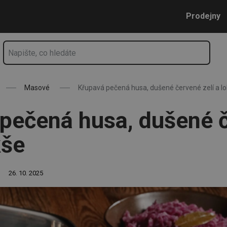
elí a lokše
Přejít na hlavní obsah
Přejít na vyhledávání
Přejít na navigaci
Prodejny
Masové
Křupavá pečená husa, dušené červené zelí a l
pečená husa, dušené 
kše
26. 10. 2025