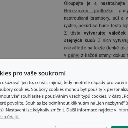
Oloupejte je a nastrouhej
Nerezovou podložku
posyp
nastrouhané brambory, sůl a vy
rychle, pokud se bude těsto lep
Z těsta
vytvarujte váleček
stejných kusů
. Z nich vytvaru
rozválejte
na lokše (tenké pla
v
pánvi
z každé strany, dokud 
Hotové lokše potřete husím ne
ies pro vaše soukromí
kazovali jen to, co vás zajímá, tedy neotřelé nápady pro vaření 
Mohlo by se vám hodit:
ubory cookies. Soubory cookies mohou být použity k personaliza
jmout vše“ souhlasíte s používáním všech typů cookies, v části „P
eré povolíte. Souhlas lze odmítnout kliknutím na „Jen nezbytné“ (n
s). Nastavení lze kdykoliv změnit. Další informace najdete v
Infor
ích údajů.