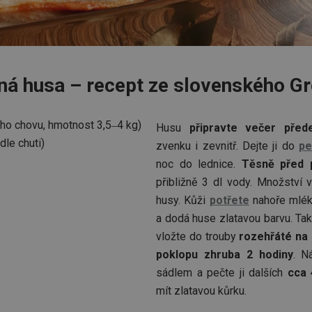
ná husa – recept ze slovenského G
ho chovu, hmotnost 3,5‒4 kg)
Husu
připravte večer pře
dle chuti)
zvenku i zevnitř. Dejte ji do
pe
noc do lednice.
Těsně před 
přibližně 3 dl vody. Množství v
husy. Kůži
potřete
nahoře mléke
a dodá huse zlatavou barvu. Tak
vložte do trouby
rozehřáté na
poklopu zhruba 2 hodiny
. N
sádlem a pečte ji dalších
cca 
mít zlatavou kůrku.