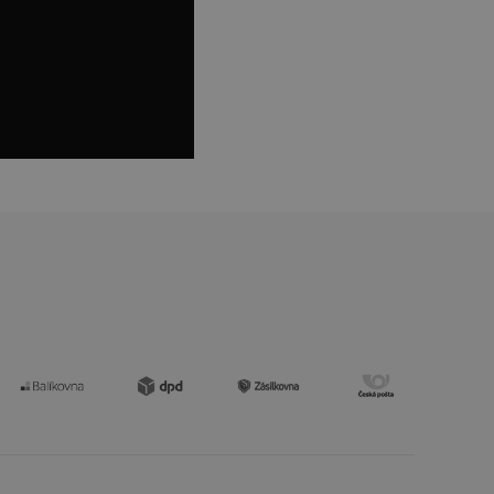
štěvníkovi. Používá
 optimalizovala
i zařízení, která
oužívání a zlepšila
rencí výkonnosti a
ormací o chování
jejich prohlížení
jichž cílem je
analytických údajů
tránky.
ormací o chování
ížeče webových
jichž cílem je
aného obsahu nebo
osobní údaje.
, které jsou pro vás
 omezení počtu
ání a
zené návštěvníkem
ření účinnosti
ch významných akcí,
při affiliate
ní.