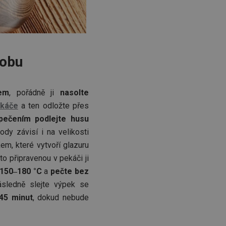
robu
dem
, pořádně ji
nasolte
káče
a ten odložte přes
pečením podlejte husu
ody závisí i na velikosti
m, které vytvoří glazuru
to připravenou v pekáči ji
 150‒180 °C
a
pečte bez
ásledně slejte výpek se
45 minut
, dokud nebude