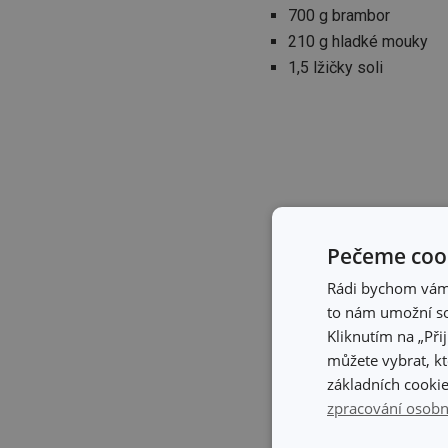
700 g brambor
210 g hladké mouky
1,5 lžičky soli
Pečeme cook
Rádi bychom vám u
to nám umožní so
Kliknutím na „Při
můžete vybrat, kt
základních cookie
zpracování osobn