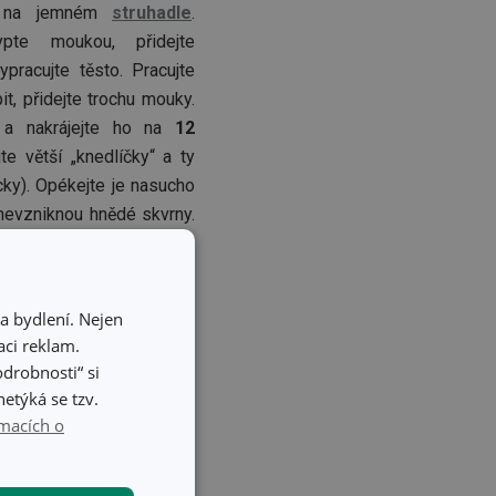
te na jemném
struhadle
.
te moukou, přidejte
pracujte těsto. Pracujte
it, přidejte trochu mouky.
a nakrájejte ho na
12
jte větší „knedlíčky“ a ty
cky). Opékejte je nasucho
nevzniknou hnědé skvrny.
bo kachním sádlem.
a bydlení. Nejen
ci reklam.
odrobnosti“ si
etýká se tzv.
macích o