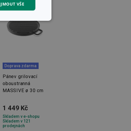
IJMOUT VŠE
kční soubory
Doprava zdarma
kční soubory
Pánev grilovací
 správa účtu. Webové
oboustranná
MASSIVE ø 30 cm
1 449 Kč
Skladem v e-shopu
zi lidmi a roboty.
Skladem v 121
vat platné zprávy o
prodejnách