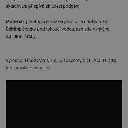
skladování přispívá sklápěcí podpěra.
Materiál:
prvotřídní nerezavějící ocel a odolný plast
Čištění:
čistěte pod tekoucí vodou, nemyjte v myčce
Záruka:
3 roky
Výrobce: TESCOMA s. r. o., U Tescomy 241, 760 01 Zlín;
tescoma@tescoma.cz