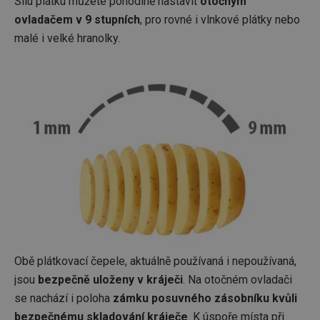
Sílu plátku můžete pohodlně nastavit
otočným
ovladačem v 9 stupních
, pro rovné i vlnkové plátky nebo
malé i velké hranolky.
Obě plátkovací čepele, aktuálně používaná i nepoužívaná,
jsou
bezpečně uloženy v kráječi
. Na otočném ovladači
se nachází i poloha
zámku posuvného zásobníku kvůli
bezpečnému skladování kráječe
. K úspoře místa při