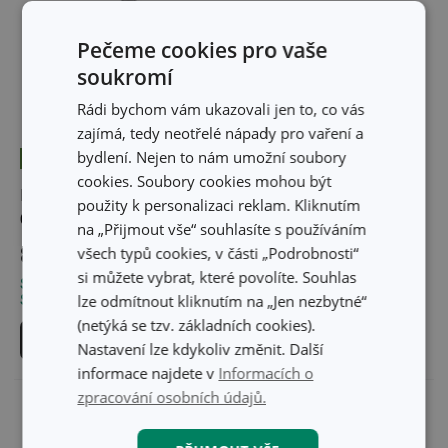
Pečeme cookies pro vaše
soukromí
Rádi bychom vám ukazovali jen to, co vás
zajímá, tedy neotřelé nápady pro vaření a
bydlení. Nejen to nám umožní soubory
Novinka
Novinka
cookies. Soubory cookies mohou být
Držadlo na cibuli
Porcovač na meloun
použity k personalizaci reklam. Kliknutím
GrandCHEF
GrandCHEF
na „Přijmout vše“ souhlasíte s používáním
všech typů cookies, v části „Podrobnosti“
89 Kč
119 Kč
si můžete vybrat, které povolíte. Souhlas
Skladem v e-shopu
Skladem v e-shopu
lze odmítnout kliknutím na „Jen nezbytné“
Skladem v 126 prodejnách
Skladem v 123 prodejnách
(netýká se tzv. základních cookies).
Do košíku
Do košíku
Nastavení lze kdykoliv změnit. Další
informace najdete v
Informacích o
zpracování osobních údajů.