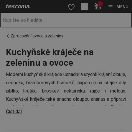
Nacházíte se na stránce Kráječe zeleniny a ovoce
0
Přejít na hlavní obsah
Přejít na vyhledávání
Přejít na navigaci
MENU
Zpracování ovoce a zeleniny
Kuchyňské kráječe na
zeleninu a ovoce
Moderní kuchyňské kráječe usnadní a urychlí krájení cibule,
česneku, bramborových hranolků, naporcují na stejné díly
jablko, hrušku, broskev, nektarinku, rajče i meloun.
Kuchyňské kráječe také snadno oloupou ananas a připraví
ozdobné spirály z mrkve, brambor nebo okurek. Zkrátka
Číst dál
se jedná o multifunkční kráječe do kuchyně, díky nimž
ušetříte spoustu času!