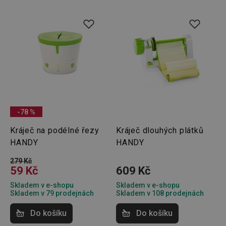
cookie 
www.tescoma.cz
služba 
zásadách ochrany soukromí společnosti Google
Script.
zapama
předvo
souhlas
soubor
cookie
návštěv
nutné, 
banner
Cookie
Script.
fungov
správně
-78 %
FPGSID
30 minut
Tento 
Google
cookie 
.tescoma.cz
Kráječ na podélné řezy
Kráječ dlouhých plátků
používá
uchová
HANDY
HANDY
stavu
uživate
relace 
279 Kč
požada
59 Kč
609 Kč
stránky
Skladem v e-shopu
Skladem v e-shopu
__cf_bm
30 minut
Tento 
Cloudflare Inc.
Skladem v 79 prodejnách
Skladem v 108 prodejnách
cookie 
.onesignal.com
používá
rozliše
Do košíku
Do košíku
lidmi a
To je p