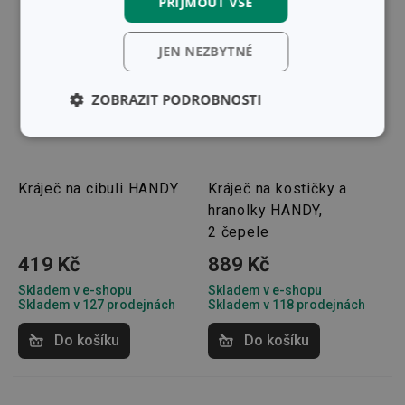
PŘIJMOUT VŠE
JEN NEZBYTNÉ
ZOBRAZIT PODROBNOSTI
Základní
Analytické a
(funkční) cookies
preferenční
cookies
Kráječ na cibuli HANDY
Kráječ na kostičky a
hranolky HANDY,
2 čepele
Marketingové
Funkční soubory
cookies
419 Kč
889 Kč
Skladem v e-shopu
Skladem v e-shopu
Skladem v 127 prodejnách
Skladem v 118 prodejnách
Do košíku
Do košíku
Základní (funkční) cookies
Analytické a preferenční cookies