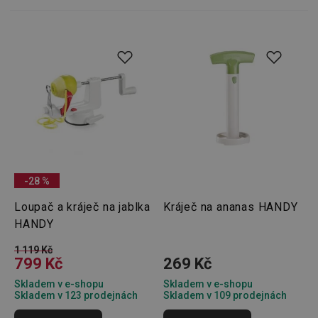
přínosn
bylo m
podáva
platné 
o použí
jejich
webov
stránek
cjConsent
.tescoma.cz
1 rok
Tento 
cookie 
používá
ukládán
souhla
uživate
cookies
webov
stránká
-28 %
__rtbh.lid
www.tescoma.cz
11 měsíců
Tento 
Loupač a kráječ na jablka
Kráječ na ananas HANDY
4 týdny
cookie 
používá
HANDY
routing
zlepšen
navigač
1 119 Kč
zkušeno
799 Kč
269 Kč
uživatel
že je př
Skladem v e-shopu
Skladem v e-shopu
konkré
Skladem v 123 prodejnách
Skladem v 109 prodejnách
serveru
zajistí
konzist