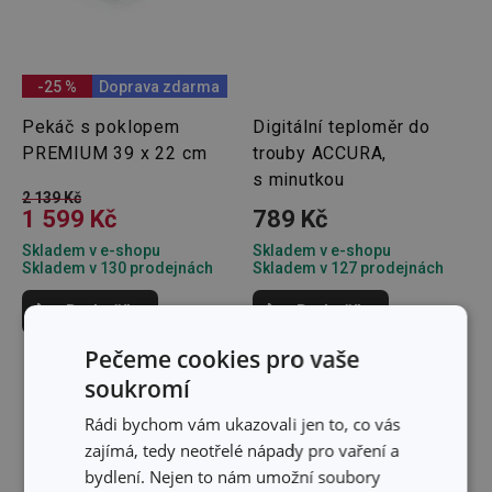
-25 %
Doprava zdarma
Pekáč s poklopem
Digitální teploměr do
PREMIUM 39 x 22 cm
trouby ACCURA,
s minutkou
2 139 Kč
1 599 Kč
789 Kč
Skladem v e-shopu
Skladem v e-shopu
Skladem v 130 prodejnách
Skladem v 127 prodejnách
Do košíku
Do košíku
Pečeme cookies pro vaše
soukromí
Rádi bychom vám ukazovali jen to, co vás
zajímá, tedy neotřelé nápady pro vaření a
bydlení. Nejen to nám umožní soubory