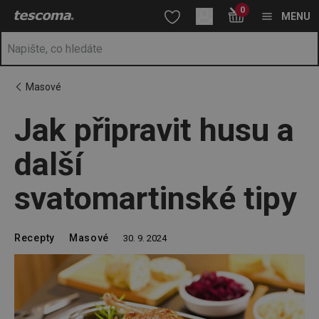
Nacházíte se na stránce Jak připravit husu a další svatomartinsk
0
Přejít na hlavní obsah
Přejít na vyhledávání
Přejít na navigaci
MENU
Masové
Jak připravit husu a
další
svatomartinské tipy
Recepty
Masové
30. 9. 2024