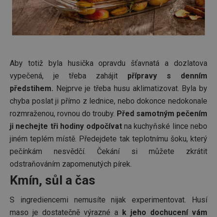
Aby totiž byla husička opravdu šťavnatá a dozlatova
vypečená, je třeba zahájit
přípravy s denním
předstihem.
Nejprve je třeba husu aklimatizovat. Byla by
chyba poslat ji přímo z lednice, nebo dokonce nedokonale
rozmraženou, rovnou do trouby.
Před samotným pečením
ji nechejte tři hodiny odpočívat
na kuchyňské lince nebo
jiném teplém místě. Předejdete tak teplotnímu šoku, který
pečínkám nesvědčí. Čekání si můžete zkrátit
odstraňováním zapomenutých pírek.
Kmín, sůl a čas
S ingrediencemi nemusíte nijak experimentovat. Husí
maso je dostatečně výrazné a
k jeho dochucení vám