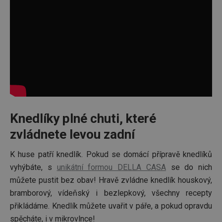
cookies
Marketingové
Funkční soubory
cookies
Knedlíky plné chuti, které
Základní (funkční) cookies
zvládnete levou zadní
Analytické a preferenční cookies
Marketingové cookies
Funkční soubory
K huse patří knedlík. Pokud se domácí přípravě knedlíků
vyhýbáte, s
unikátní formou DELLA CASA
se do nich
Nezbytně nutné soubory cookie umožňují základní
funkce webových stránek, jako je přihlášení
můžete pustit bez obav! Hravě zvládne knedlík houskový,
uživatele a správa účtu. Webové stránky nelze bez
bramborový, vídeňský i bezlepkový, všechny recepty
nezbytně nutných souborů cookie správně používat.
přikládáme. Knedlík můžete uvařit v páře, a pokud opravdu
Poskytovatel
/
Název
Vyprší
Popis
Doména
spěcháte, i v mikrovlnce!