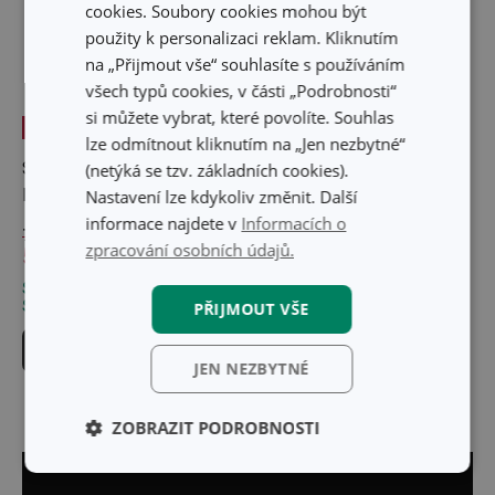
cookies. Soubory cookies mohou být
použity k personalizaci reklam. Kliknutím
na „Přijmout vše“ souhlasíte s používáním
všech typů cookies, v části „Podrobnosti“
si můžete vybrat, které povolíte. Souhlas
-23 %
lze odmítnout kliknutím na „Jen nezbytné“
Souprava pro kvašení
Souprava pro kvašení
(netýká se tzv. základních cookies).
DELLA CASA 5000 ml
DELLA CASA 1000 ml
Nastavení lze kdykoliv změnit. Další
informace najdete v
Informacích o
719 Kč
zpracování osobních údajů.
549 Kč
519 Kč
Skladem v e-shopu
Skladem v e-shopu
Skladem v 127 prodejnách
Skladem v 128 prodejnách
PŘIJMOUT VŠE
Do košíku
Do košíku
JEN NEZBYTNÉ
ZOBRAZIT PODROBNOSTI
Základní
Analytické a
(funkční) cookies
preferenční