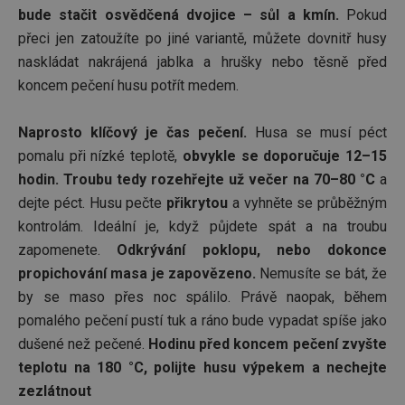
bude stačit osvědčená dvojice – sůl a kmín.
Pokud
přeci jen zatoužíte po jiné variantě, můžete dovnitř husy
naskládat nakrájená jablka a hrušky nebo těsně před
koncem pečení husu potřít medem.
Naprosto klíčový je čas pečení.
Husa se musí péct
pomalu při nízké teplotě,
obvykle se doporučuje 12–15
hodin. Troubu tedy rozehřejte už večer na 70–80 °C
a
dejte péct. Husu pečte
přikrytou
a vyhněte se průběžným
kontrolám. Ideální je, když půjdete spát a na troubu
zapomenete.
Odkrývání poklopu, nebo dokonce
propichování masa je zapovězeno.
Nemusíte se bát, že
by se maso přes noc spálilo. Právě naopak, během
pomalého pečení pustí tuk a ráno bude vypadat spíše jako
dušené než pečené.
Hodinu před koncem pečení zvyšte
teplotu na 180 °C, polijte husu výpekem a nechejte
zezlátnout