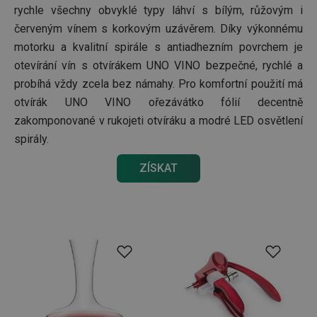
Script.
rychle všechny obvyklé typy láhví s bílým, růžovým i
fungov
správně
červeným vínem s korkovým uzávěrem. Díky výkonnému
FPGSID
30 minut
Tento 
Google
motorku a kvalitní spirále s antiadhezním povrchem je
cookie 
.tescoma.cz
používá
otevírání vín s otvírákem UNO VINO bezpečné, rychlé a
uchová
probíhá vždy zcela bez námahy. Pro komfortní použití má
stavu
uživate
otvírák UNO VINO ořezávátko fólií decentně
relace 
požada
zakomponované v rukojeti otvíráku a modré LED osvětlení
stránky
spirály.
__cf_bm
30 minut
Tento 
Cloudflare Inc.
cookie 
.onesignal.com
používá
ZÍSKAT
rozliše
lidmi a
To je p
přínosn
bylo m
podáva
platné 
o použí
jejich
webov
stránek
cjConsent
.tescoma.cz
1 rok
Tento 
cookie 
používá