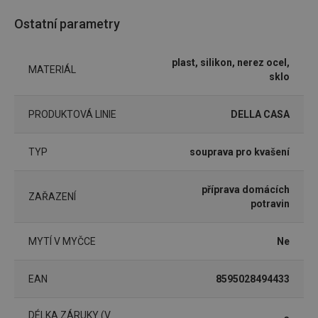
cookie
návštěv
Ostatní parametry
nutné, 
banner
Cookie
Script.
plast, silikon, nerez ocel,
fungov
MATERIÁL
správně
sklo
FPGSID
30 minut
Tento 
Google
cookie 
.tescoma.cz
používá
PRODUKTOVÁ LINIE
DELLA CASA
uchová
stavu
uživate
TYP
souprava pro kvašení
relace 
požada
stránky
příprava domácích
__cf_bm
30 minut
Tento 
Cloudflare Inc.
ZAŘAZENÍ
cookie 
potravin
.onesignal.com
používá
rozliše
lidmi a
MYTÍ V MYČCE
Ne
To je p
přínosn
bylo m
podáva
EAN
8595028494433
platné 
o použí
jejich
webov
DÉLKA ZÁRUKY (V