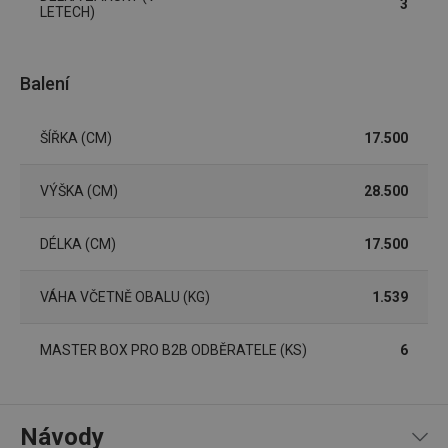
3
stránek
LETECH)
cjConsent
.tescoma.cz
1 rok
Tento 
cookie 
používá
ukládán
Balení
souhla
uživate
cookies
webov
ŠÍŘKA (CM)
17.500
stránká
__rtbh.lid
www.tescoma.cz
11 měsíců
Tento 
4 týdny
cookie 
VÝŠKA (CM)
28.500
používá
routing
zlepšen
DÉLKA (CM)
17.500
navigač
zkušeno
uživatel
že je př
VÁHA VČETNĚ OBALU (KG)
1.539
konkré
serveru
zajistí
konzist
MASTER BOX PRO B2B ODBĚRATELE (KS)
6
a efekti
prohlíž
OAU
.opera.com
11 měsíců
4 týdny
Návody
__Secure-YNID
.youtube.com
5 měsíců