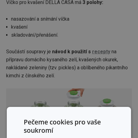
Víčko pro kvašení DELLA CASA má
3 polohy:
nasazování a snímání víčka
kvašení
skladování/přenášení.
Součástí soupravy je
návod k použití s
recepty
na
přípravu domácího kysaného zelí, kvašených okurek,
nakládané zeleniny (tzv. pickles) a oblíbeného pikantního
kimchi z čínského zelí.
Pečeme cookies pro vaše
soukromí