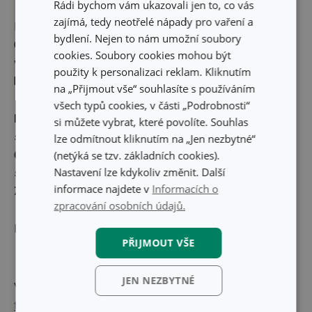
Rádi bychom vám ukazovali jen to, co vás
zajímá, tedy neotřelé nápady pro vaření a
Koncept ucelené linie výrobků pro domácí kvašení DELLA
bydlení. Nejen to nám umožní soubory
CASA je
originálním řešením Centra aplikovaného
cookies. Soubory cookies mohou být
vývoje a designu TESCOMA.
Souprava nahrazuje
použity k personalizaci reklam. Kliknutím
klasický kameninový hrnec.
na „Přijmout vše“ souhlasíte s používáním
všech typů cookies, v části „Podrobnosti“
Materiál:
silnostěnné sklo, odolný recyklovatelný plast,
si můžete vybrat, které povolíte. Souhlas
silikon a nerezavějící ocel
lze odmítnout kliknutím na „Jen nezbytné“
(netýká se tzv. základních cookies).
Čištění:
víčko v myčce nemyjte, mřížka pro kvašení a
Nastavení lze kdykoliv změnit. Další
sklenice jsou vhodné do myčky
informace najdete v
Informacích o
Záruka:
3 roky
zpracování osobních údajů.
Milujete domácí potraviny? Objevte vše pro jejich
přípravu
.
PŘIJMOUT VŠE
JEN NEZBYTNÉ
Výrobce: TESCOMA s. r. o., U Tescomy 241, 760 01 Zlín;
tescoma@tescoma.cz