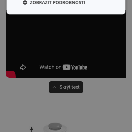
ZOBRAZIT PODROBNOSTI
Základní
Analytické a
(funkční) cookies
preferenční
cookies
Marketingové
Funkční soubory
cookies
Skrýt text
Základní (funkční) cookies
Analytické a preferenční cookies
Marketingové cookies
Funkční soubory
Nezbytně nutné soubory cookie umožňují základní
funkce webových stránek, jako je přihlášení
uživatele a správa účtu. Webové stránky nelze bez