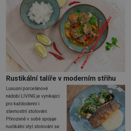
Rustikální talíře v moderním střihu
Luxusní porcelánové
nádobí LIVING je vynikající
pro každodenní i
slavnostní stolování.
Přirozeně v sobě spojuje
rustikální styl stolování se