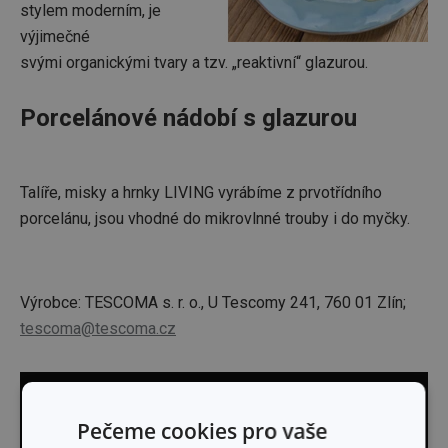
stylem moderním, je
výjimečné
svými organickými tvary a tzv. „reaktivní“ glazurou.
Porcelánové nádobí s glazurou
Talíře, misky a hrnky LIVING vyrábíme z prvotřídního
porcelánu, jsou vhodné do mikrovlnné trouby i do myčky.
Výrobce: TESCOMA s. r. o., U Tescomy 241, 760 01 Zlín;
tescoma@tescoma.cz
Pečeme cookies pro vaše