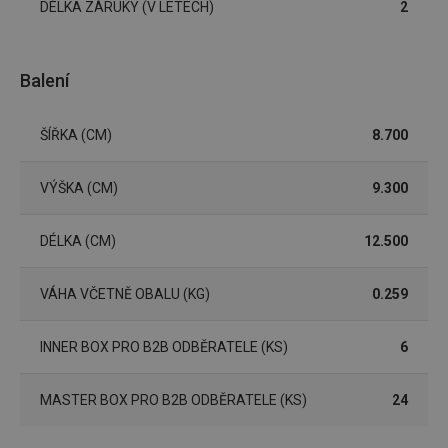
DÉLKA ZÁRUKY (V LETECH)
2
souhlas
soubor
cookie
návštěv
nutné, 
Balení
banner
Cookie
Script.
fungov
ŠÍŘKA (CM)
8.700
správně
FPGSID
30 minut
Tento 
Google
cookie 
.tescoma.cz
VÝŠKA (CM)
9.300
používá
uchová
stavu
uživate
DÉLKA (CM)
12.500
relace 
požada
stránky
VÁHA VČETNĚ OBALU (KG)
0.259
__cf_bm
30 minut
Tento 
Cloudflare Inc.
cookie 
.onesignal.com
používá
INNER BOX PRO B2B ODBĚRATELE (KS)
6
rozliše
lidmi a
To je p
přínosn
MASTER BOX PRO B2B ODBĚRATELE (KS)
24
bylo m
podáva
platné 
o použí