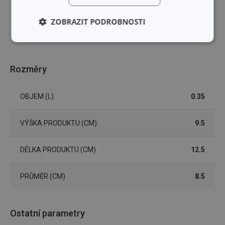
ZOBRAZIT PODROBNOSTI
Základní
Analytické a
(funkční) cookies
preferenční
cookies
Rozměry
OBJEM (L)
0.35
Marketingové
Funkční soubory
cookies
VÝŠKA PRODUKTU (CM)
9.5
DÉLKA PRODUKTU (CM)
12.5
PRŮMĚR (CM)
8.5
Základní (funkční) cookies
Analytické a preferenční cookies
Marketingové cookies
Funkční soubory
Ostatní parametry
Nezbytně nutné soubory cookie umožňují základní