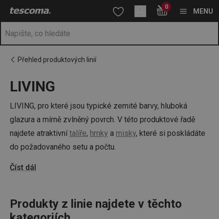
Nacházíte se na stránce LIVING
0
Přejít na hlavní obsah
Přejít na vyhledávání
Přejít na navigaci
MENU
Přehled produktových linií
LIVING
LIVING, pro které jsou typické zemité barvy, hluboká
glazura a mírně zvlněný povrch. V této produktové řadě
najdete atraktivní
talíře
,
hrnky
a
misky
, které si poskládáte
do požadovaného setu a počtu.
Číst dál
Produkty z linie najdete v těchto
kategoriích