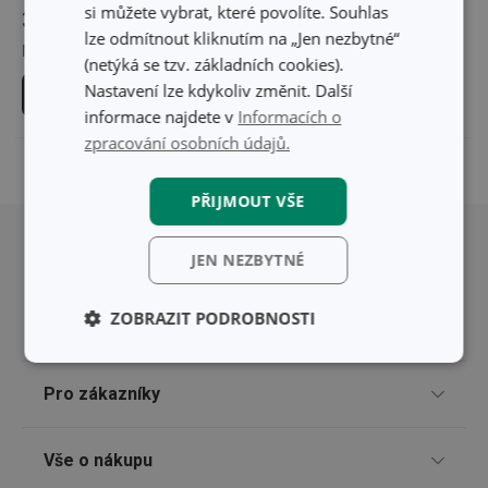
si můžete vybrat, které povolíte. Souhlas
349 Kč
249 Kč
lze odmítnout kliknutím na „Jen nezbytné“
Není skladem v e-shopu
Není skladem v e-shopu
(netýká se tzv. základních cookies).
Nastavení lze kdykoliv změnit. Další
Vybrat barvu
Vybrat barvu
informace najdete v
Informacích o
zpracování osobních údajů.
PŘIJMOUT VŠE
Přesunout nahoru
JEN NEZBYTNÉ
ZOBRAZIT PODROBNOSTI
Základní
Analytické a
(funkční) cookies
preferenční
Pro zákazníky
cookies
Odběr newsletteru
Vše o nákupu
Marketingové
Funkční soubory