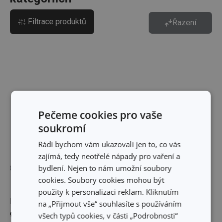
Filtrace produktů
Řazení
Pečeme cookies pro vaše
soukromí
Rádi bychom vám ukazovali jen to, co vás
zajímá, tedy neotřelé nápady pro vaření a
bydlení. Nejen to nám umožní soubory
cookies. Soubory cookies mohou být
použity k personalizaci reklam. Kliknutím
Mělký talíř LIVING
Miska LIVING ø 15 cm
na „Přijmout vše“ souhlasíte s používáním
ø 26 cm
všech typů cookies, v části „Podrobnosti“